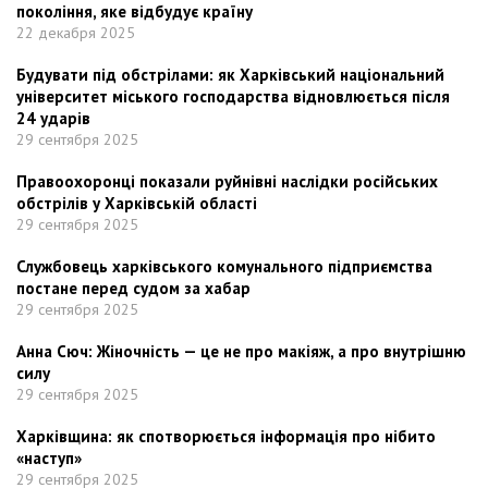
покоління, яке відбудує країну
22 декабря 2025
Будувати під обстрілами: як Харківський національний
університет міського господарства відновлюється після
24 ударів
29 сентября 2025
Правоохоронці показали руйнівні наслідки російських
обстрілів у Харківській області
29 сентября 2025
Службовець харківського комунального підприємства
постане перед судом за хабар
29 сентября 2025
Анна Сюч: Жіночність — це не про макіяж, а про внутрішню
силу
29 сентября 2025
Харківщина: як спотворюється інформація про нібито
«наступ»
29 сентября 2025