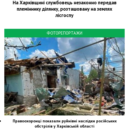
На Харківщині службовець незаконно передав
племіннику ділянку, розташовану на землях
лісгоспу
ФОТОРЕПОРТАЖИ
Правоохоронці показали руйнівні наслідки російських
обстрілів у Харківській області