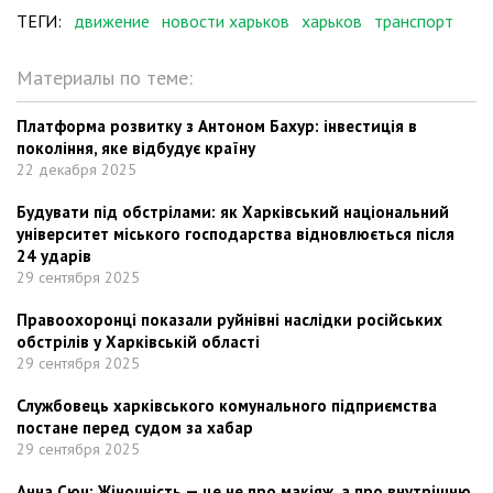
ТЕГИ:
движение
новости харьков
харьков
транспорт
Материалы по теме:
Платформа розвитку з Антоном Бахур: інвестиція в
покоління, яке відбудує країну
22 декабря 2025
Будувати під обстрілами: як Харківський національний
університет міського господарства відновлюється після
24 ударів
29 сентября 2025
Правоохоронці показали руйнівні наслідки російських
обстрілів у Харківській області
29 сентября 2025
Службовець харківського комунального підприємства
постане перед судом за хабар
29 сентября 2025
Анна Сюч: Жіночність — це не про макіяж, а про внутрішню