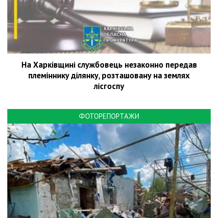
На Харківщині службовець незаконно передав
племіннику ділянку, розташовану на землях
лісгоспу
ФОТОРЕПОРТАЖИ