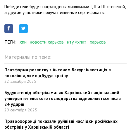
Победители будут награждены дипломами I, II и III степеней,
а другие участники получат именные сертификаты.
ТЕГИ:
хпи
новости харьков
нту «хпи»
харьков
Материалы по теме:
Платформа розвитку з Антоном Бахур: інвестиція в
покоління, яке відбудує країну
22 декабря 2025
Будувати під обстрілами: як Харківський національний
університет міського господарства відновлюється після
24 ударів
29 сентября 2025
Правоохоронці показали руйнівні наслідки російських
обстрілів у Харківській області