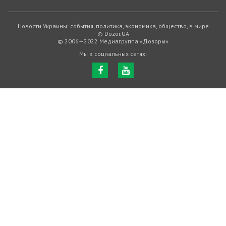
Новости Украины: события, политика, экономика, общество, в мире
© Dozor.UA
© 2006—2022 Медиагруппа «Дозоры»
Мы в социальных сетях: