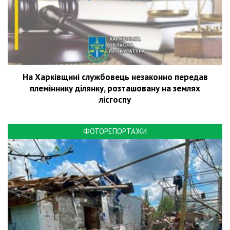
На Харківщині службовець незаконно передав
племіннику ділянку, розташовану на землях
лісгоспу
ФОТОРЕПОРТАЖИ