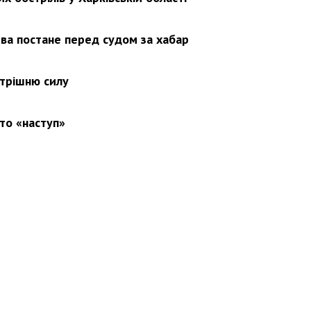
ва постане перед судом за хабар
утрішню силу
то «наступ»