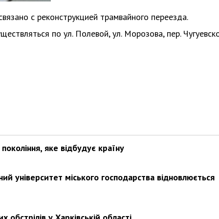
связано с реконструкцией трамвайного переезда.
ествляться по ул. Полевой, ул. Морозова, пер. Чугуевск
покоління, яке відбудує країну
ьний університет міського господарства відновлюється
х обстрілів у Харківській області