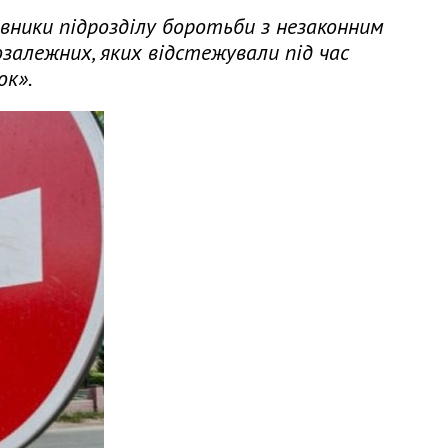
авники підрозділу боротьби з незаконним
озалежних, яких відстежували під час
ок».