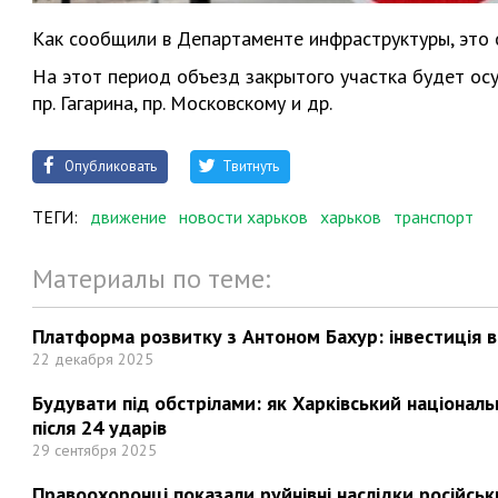
Как сообщили в Департаменте инфраструктуры, это 
На этот период объезд закрытого участка будет осущ
пр. Гагарина, пр. Московскому и др.
Опубликовать
Твитнуть
ТЕГИ:
движение
новости харьков
харьков
транспорт
Материалы по теме:
Платформа розвитку з Антоном Бахур: інвестиція в 
22 декабря 2025
Будувати під обстрілами: як Харківський націонал
після 24 ударів
29 сентября 2025
Правоохоронці показали руйнівні наслідки російськи