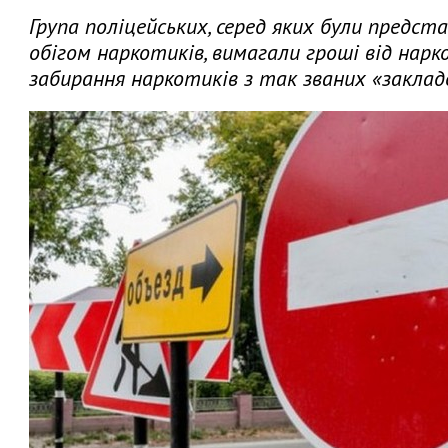
Група поліцейських, серед яких були предст
обігом наркотиків, вимагали гроші від нарк
забирання наркотиків з так званих «заклад