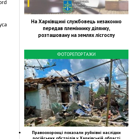
ord
На Харківщині службовець незаконно
уса
передав племіннику ділянку,
розташовану на землях лісгоспу
ФОТОРЕПОРТАЖИ
Правоохоронці показали руйнівні наслідки
російських обстрілів у Харківській області