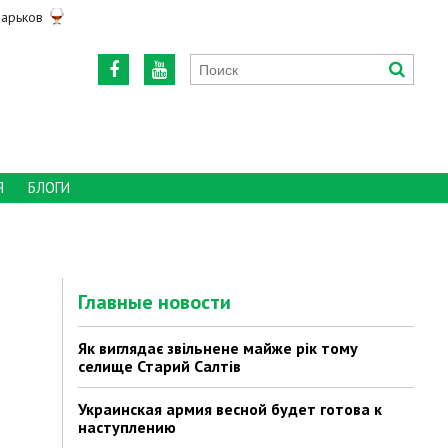
арьков
Я
БЛОГИ
Главные новости
Як виглядає звільнене майже рік тому
селище Старий Салтів
Украинская армия весной будет готова к
наступлению