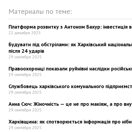
Материалы по теме:
Платформа розвитку з Антоном Бахур: інвестиція в 
22 декабря 2025
Будувати під обстрілами: як Харківський націонал
після 24 ударів
29 сентября 2025
Правоохоронці показали руйнівні наслідки російськи
29 сентября 2025
Службовець харківського комунального підприємст
29 сентября 2025
Анна Сюч: Жіночність — це не про макіяж, а про вн
29 сентября 2025
Харківщина: як спотворюється інформація про ніби
29 сентября 2025