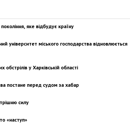
покоління, яке відбудує країну
ьний університет міського господарства відновлюється
х обстрілів у Харківській області
ва постане перед судом за хабар
утрішню силу
то «наступ»