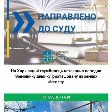
На Харківщині службовець незаконно передав
племіннику ділянку, розташовану на землях
лісгоспу
ФОТОРЕПОРТАЖИ