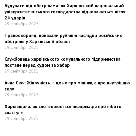
Будувати під обстрілами: як Харківський національний
університет міського господарства відновлюється після
24 ударів
29 сентября 2025
Правоохоронці показали руйнівні наслідки російських
обстрілів у Харківській області
29 сентября 2025
Службовець харківського комунального підприємства
постане перед судом за хабар
29 сентября 2025
Анна Сюч: Жіночність — це не про макіяж, а про внутрішню
силу
29 сентября 2025
Харківщина: як спотворюється інформація про нібито
«наступ»
29 сентября 2025