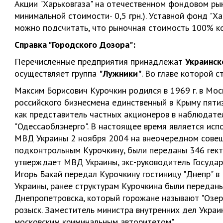
Акции "Харьковгаза" на отечественном фондовом рынк
минимальной стоимости- 0,5 грн.). Уставной фонд "Ха
можно подсчитать, что рыночная стоимость 100% ко
Справка "Городского Дозора":
Перечисленные предприятия принадлежат
Украинск
осуществляет группа
"Лужники"
. Во главе которой 
Максим Борисович Курочкин родился в 1969 г. в Мос
российского бизнесмена единственный в Крыму пяти
как представитель частных акционеров в наблюдат
"Одессаоблэнерго". В настоящее время является исп
МВД Украины 2 ноября 2004 на внеочередном совещ
подконтрольным Курочкину, были переданы 346 гекта
утверждает МВД Украины, экс-руководитель Госуда
Игорь Бакай передал Курочкину гостиницу "Днепр" в
Украины, ранее структурам Курочкина были передан
Днепропетровска, который горожане называют "Озерк
розыск. Заместитель министра внутренних дел Укра
московским криминальным авторитетом".