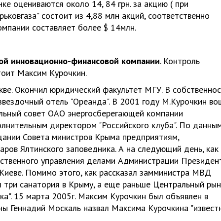
е оцениваются около 14, 84 грн. за акцию ( при
рьковгаза" состоит из 4,88 млн акций, соответственно
мпании составляет более $ 14млн.
ой инновационно-финансовой компании
. Контроль
стоит Максим Курочкин.
кве. Окончил юридический факультет МГУ. В собственно
звездочный отель "Ореанда". В 2001 году М.Курочкин во
ельный совет ОАО энергосберегающей компании
олнительным директором "Российского клуба". По данны
ании Совета министров Крыма предприятиям,
ров Ялтинского заповедника. А на следующий день, как
рственного управления делами Администрации Президен
 Киеве. Помимо этого, как рассказал замминистра МВД
ы три санатория в Крыму, а еще раньше Центральный ры
а". 15 марта 2005г. Максим Курочкин был объявлен в
ины Геннадий Москаль назвал Максима Курочкина "извес