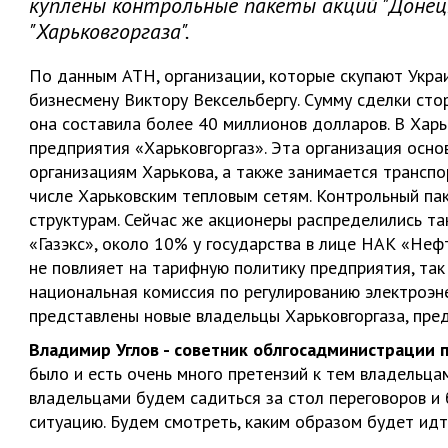
куплены контрольные пакеты акций "Донецкг
"Харьковгоргаза".
По данным АТН, организации, которые скупают Укра
бизнесмену Виктору Вексельбергу. Сумму сделки сто
она составила более 40 миллионов долларов. В Харь
предприятия «Харьковгоргаз». Эта организация осно
организациям Харькова, а также занимается транспо
числе Харьковским тепловым сетям. Контрольный пак
структурам. Сейчас же акционеры распределились та
«Газэкс», около 10% у государства в лице НАК «Неф
не повлияет на тарифную политику предприятия, так
национальная комиссия по регулированию электроэне
представлены новые владельцы Харьковгоргаза, пред
Владимир Углов - советник облгосадминистрации 
было и есть очень много претензий к тем владельцам
владельцами будем садиться за стол переговоров и
ситуацию. Будем смотреть, каким образом будет идт