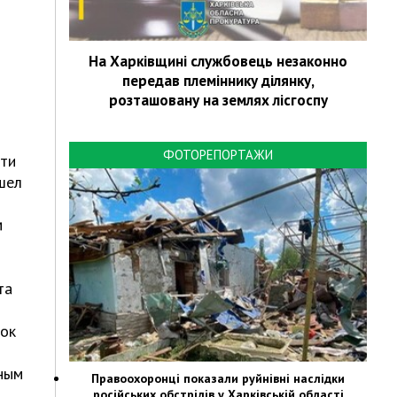
На Харківщині службовець незаконно
передав племіннику ділянку,
розташовану на землях лісгоспу
ФОТОРЕПОРТАЖИ
сти
шел
м
та
нок
тным
Правоохоронці показали руйнівні наслідки
російських обстрілів у Харківській області