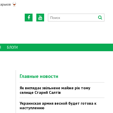
арьков
Я
БЛОГИ
Главные новости
Як виглядає звільнене майже рік тому
селище Старий Салтів
Украинская армия весной будет готова к
наступлению