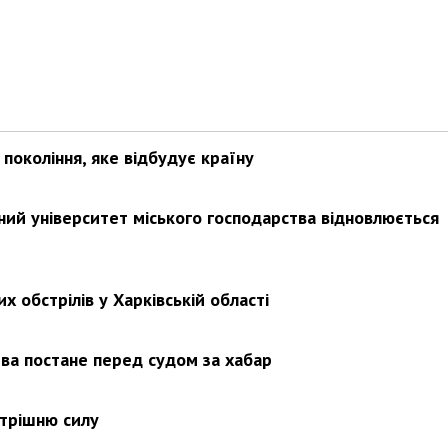
покоління, яке відбудує країну
ьний університет міського господарства відновлюється
х обстрілів у Харківській області
ва постане перед судом за хабар
утрішню силу