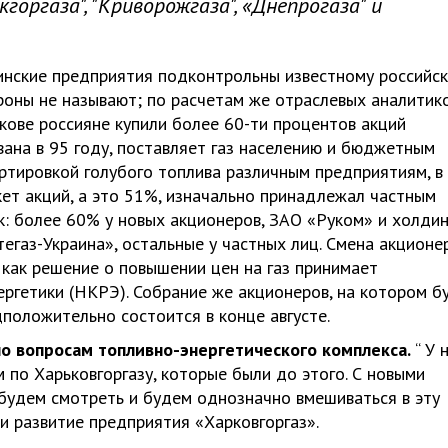
оргаза", "Криворожгаза", «Днепрогаза" и
инские предприятия подконтрольны известному российс
роны не называют; по расчетам же отраслевых аналитико
кове россияне купили более 60-ти процентов акций
вана в 95 году, поставляет газ населению и бюджетным
ртировкой голубого топлива различным предприятиям, в
ет акций, а это 51%, изначально принадлежал частным
к: более 60% у новых акционеров, ЗАО «Руком» и холдин
тегаз-Украина», остальные у частных лиц. Смена акционе
 как решение о повышении цен на газ принимает
ргетики (НКРЭ). Собрание же акционеров, на котором б
положительно состоится в конце августе.
по вопросам топливно-энергетического комплекса.
“ У 
 по Харьковгоргазу, которые были до этого. С новыми
 будем смотреть и будем однозначно вмешиваться в эту
и развитие предприятия «Харковгоргаз».