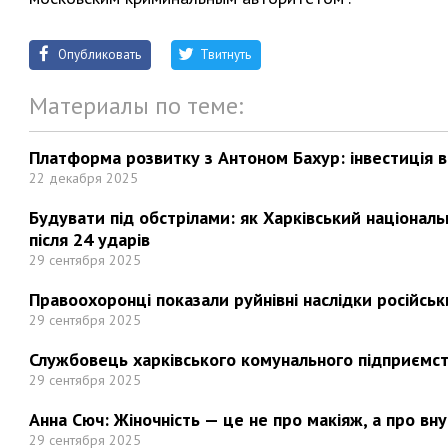
Опубликовать
Твитнуть
Материалы по теме:
Платформа розвитку з Антоном Бахур: інвестиція в 
22 декабря 2025
Будувати під обстрілами: як Харківський націонал
після 24 ударів
29 сентября 2025
Правоохоронці показали руйнівні наслідки російськи
29 сентября 2025
Службовець харківського комунального підприємст
29 сентября 2025
Анна Сюч: Жіночність — це не про макіяж, а про вн
29 сентября 2025