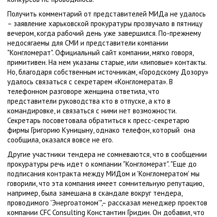
Получить комментарий от представителей МИДа не удалось
– заявление харьковской прокуратуры прозвучало в пятницу
вечером, когда рабочий день уже завершился. По-прежнему
недосягаемы для СМИ и представители компании
"Конгломерат". Официальный сайт компании, мягко говоря,
примитивен. На нем указаны старые, или «липовые» контакты.
Но, благодаря собственным источникам, «Городскому Дозору»
удалось связаться с секретарем «Конгломерата». В
телефонном разговоре женщина ответила, что
представители руководства кто в отпуске, а кто в
командировке, и связаться с ними нет возможности.
Секретарь посоветовала обратиться к пресс-секретарю
фирмы Григорию Куницыну, однако телефон, который она
сообщила, оказался вовсе не его.
Другие участники тендера не сомневаются, что в сообщении
прокуратуры речь идет о компании "Конгломерат". "Еще до
подписания контракта между МИДом и 'Конгломератом' мы
говорили, что эта компания имеет сомнительную репутацию,
например, была замешана в скандале вокруг тендера,
проводимого 'Энергоатомом'",– рассказал менеджер проектов
компании CFC Consulting Константин Гридин. Он добавил, что