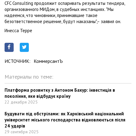
CFC Consulting продолжит оспаривать результаты тендера,
организованного МИДом, в судебных инстанциях. "Мы
надеемся, что чиновники, принимавшие такое
безответственное решение, будут наказаны",– заявил он.
Инесса Терре
ИСТОЧНИК:
КоммерсантЪ
Материалы по теме:
Платформа розвитку з Антоном Бахур: інвестиція в
покоління, яке відбудує країну
22 декабря 2025
Будувати під обстрілами: як Харківський національний
університет міського господарства відновлюється після
24 ударів
29 сентября 2025