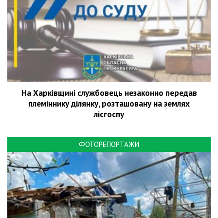
На Харківщині службовець незаконно передав
племіннику ділянку, розташовану на землях
лісгоспу
ФОТОРЕПОРТАЖИ