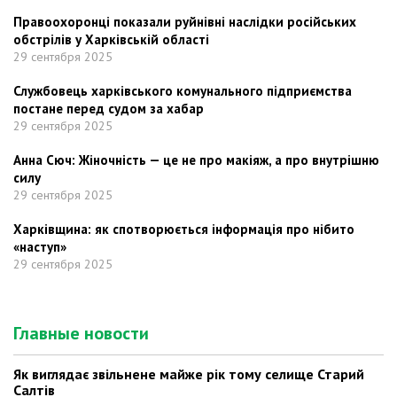
Правоохоронці показали руйнівні наслідки російських
обстрілів у Харківській області
29 сентября 2025
Службовець харківського комунального підприємства
постане перед судом за хабар
29 сентября 2025
Анна Сюч: Жіночність — це не про макіяж, а про внутрішню
силу
29 сентября 2025
Харківщина: як спотворюється інформація про нібито
«наступ»
29 сентября 2025
Главные новости
Як виглядає звільнене майже рік тому селище Старий
Салтів