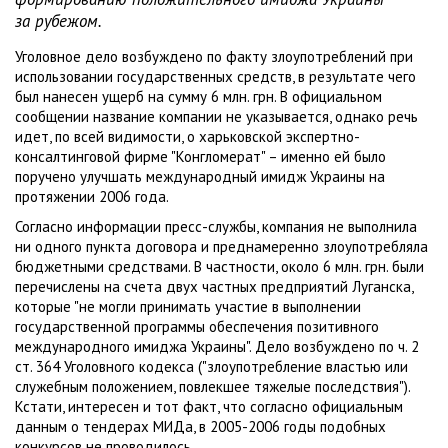
за рубежом.
Уголовное дело возбуждено по факту злоупотреблений при
использовании государственных средств, в результате чего
был нанесен ущерб на сумму 6 млн. грн. В официальном
сообщении название компании не указывается, однако речь
идет, по всей видимости, о харьковской экспертно-
консалтинговой фирме "Конгломерат" – именно ей было
поручено улучшать международный имидж Украины на
протяжении 2006 года.
Согласно информации пресс-службы, компания не выполнила
ни одного пункта договора и преднамеренно злоупотребляла
бюджетными средствами. В частности, около 6 млн. грн. были
перечислены на счета двух частных предприятий Луганска,
которые "не могли принимать участие в выполнении
государственной программы обеспечения позитивного
международного имиджа Украины". Дело возбуждено по ч. 2
ст. 364 Уголовного кодекса ("злоупотребление властью или
служебным положением, повлекшее тяжелые последствия").
Кстати, интересен и тот факт, что согласно официальным
данным о тендерах МИДа, в 2005-2006 годы подобных
конкурсов не проводилось.