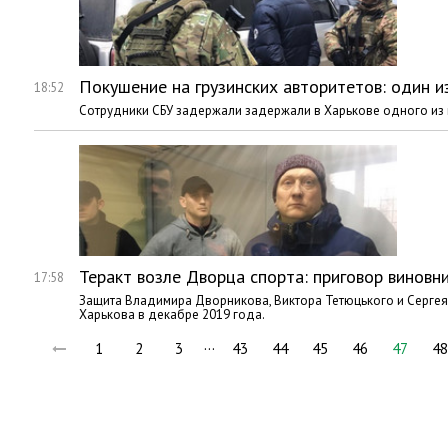
Покушение на грузинских авторитетов: один 
18:52
Сотрудники СБУ задержали задержали в Харькове одного из 
Теракт возле Дворца спорта: приговор виновн
17:58
Защита Владимира Дворникова, Виктора Тетюцького и Серге
Харькова в декабре 2019 года.
…
1
2
3
43
44
45
46
47
48