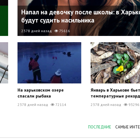
Напал на девочку после школы: в Харьк
будут судить насильника
2378 дней назад
75616
На харьковском озере
Январь в Харькове бье
спасали рыбака
температурные рекор
2378 дней назад
72114
2378 дней назад
93296
ПОСЛЕДНИЕ
САМЫЕ ИНТ