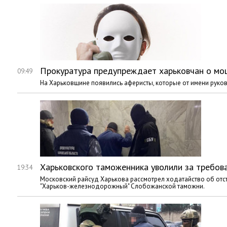
Прокуратура предупреждает харьковчан о мо
09:49
На Харьковщине появились аферисты, которые от имени руко
Харьковского таможенника уволили за требова
19:34
Московский райсуд Харькова рассмотрел ходатайство об отс
"Харьков-железнодорожный" Слобожанской таможни.