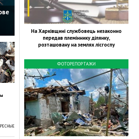
ове
На Харківщині службовець незаконно
передав племіннику ділянку,
розташовану на землях лісгоспу
ФОТОРЕПОРТАЖИ
т
ды
ЕРЕСНЫЕ