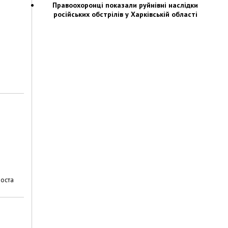
Правоохоронці показали руйнівні наслідки
російських обстрілів у Харківській області
поста