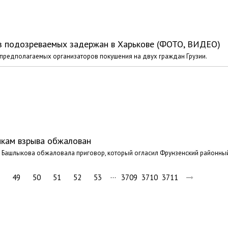
из подозреваемых задержан в Харькове (ФОТО, ВИДЕО)
предполагаемых организаторов покушения на двух граждан Грузии.
икам взрыва обжалован
я Башлыкова обжаловала приговор, который огласил Фрунзенский районны
…
49
50
51
52
53
3709
3710
3711