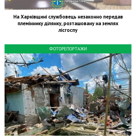
На Харківщині службовець незаконно передав
племіннику ділянку, розташовану на землях
лісгоспу
ФОТОРЕПОРТАЖИ