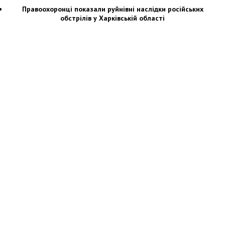
Правоохоронці показали руйнівні наслідки російських
обстрілів у Харківській області
Новости Украины: события, политика, экономика, общество, в мире
© Dozor.UA
© 2006—2022 Медиагруппа «Дозоры»