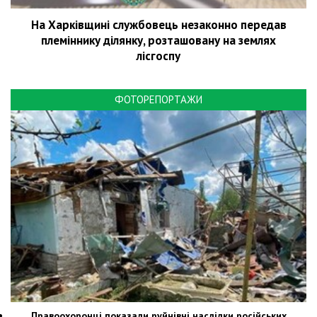
На Харківщині службовець незаконно передав
племіннику ділянку, розташовану на землях
лісгоспу
ФОТОРЕПОРТАЖИ
Правоохоронці показали руйнівні наслідки російських