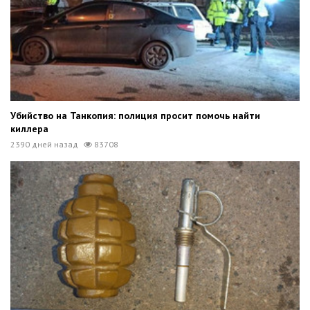
Убийство на Танкопия: полиция просит помочь найти
киллера
2390 дней назад
83708