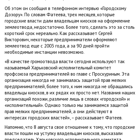
Об этом он сообщил в телефонном интервью «Городскому
Дозору». По словам Фатеева, трех месяцев, которые
городские власти дали владельцам киосков на оформление
землеотвода, недостаточно. Более того, сделать это за столь
короткий срок нереально. Как рассказывает Сергей
Викторович, некоторые предприниматели оформляют
землеотвод еще с 2003 года, а за 90 дней пройти
необходимые инстанции невозможно.
«В качестве громоотвода власти сегодня используют так
называемый Харьковский исполнительный комитет
профсоюза предпринимателей во главе с Проскуриным. Эта
организация никогда не занималась защитой прав мелких
предпринимателей, более того, к ним никогда не обращались
владельцы киосков, в их рядах их просто нет. Названия наших
организаций похожи, различие лишь в словах «городской» и
«исполнительный». Однако только мы занимаемся защитой
прав мелких предпринимателей, а они действуют в
интересах городских властей», – рассказывает Фатеев.
Напомню, что 8 августа свое отношение к тому, что городские
власти пошли на уступку владельцам киосков, высказали
председатель Харьковского исполнительного комитета