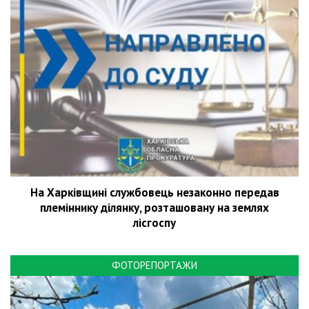
На Харківщині службовець незаконно передав
племіннику ділянку, розташовану на землях
лісгоспу
ФОТОРЕПОРТАЖИ