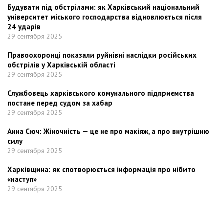
Будувати під обстрілами: як Харківський національний
університет міського господарства відновлюється після
24 ударів
29 сентября 2025
Правоохоронці показали руйнівні наслідки російських
обстрілів у Харківській області
29 сентября 2025
Службовець харківського комунального підприємства
постане перед судом за хабар
29 сентября 2025
Анна Сюч: Жіночність — це не про макіяж, а про внутрішню
силу
29 сентября 2025
Харківщина: як спотворюється інформація про нібито
«наступ»
29 сентября 2025