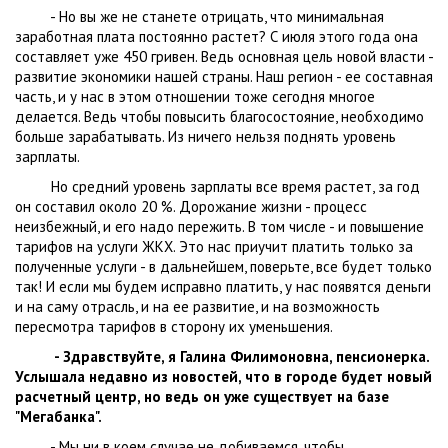
- Но вы же не станете отрицать, что минимальная
заработная плата постоянно растет? С июля этого года она
составляет уже 450 гривен. Ведь основная цель новой власти -
развитие экономики нашей страны. Наш регион - ее составная
часть, и у нас в этом отношении тоже сегодня многое
делается. Ведь чтобы повысить благосостояние, необходимо
больше зарабатывать. Из ничего нельзя поднять уровень
зарплаты.
Но средний уровень зарплаты все время растет, за год
он составил около 20 %. Дорожание жизни - процесс
неизбежный, и его надо пережить. В том числе - и повышение
тарифов на услуги ЖКХ. Это нас приучит платить только за
полученные услуги - в дальнейшем, поверьте, все будет только
так! И если мы будем исправно платить, у нас появятся деньги
и на саму отрасль, и на ее развитие, и на возможность
пересмотра тарифов в сторону их уменьшения.
- Здравствуйте, я Галина Филимоновна, пенсионерка.
Услышала недавно из новостей, что в городе будет новый
расчетный центр, но ведь он уже существует на базе
"Мегабанка".
- Мы ни в коем случае не добиваемся, чтобы