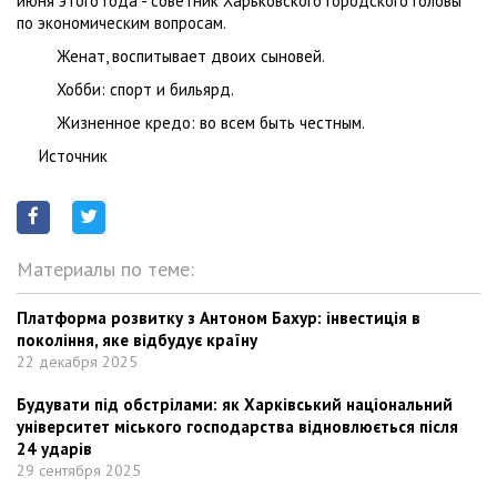
июня этого года - советник Харьковского городского головы
по экономическим вопросам.
Женат, воспитывает двоих сыновей.
Хобби: спорт и бильярд.
Жизненное кредо: во всем быть честным.
Источник
Материалы по теме:
Платформа розвитку з Антоном Бахур: інвестиція в
покоління, яке відбудує країну
22 декабря 2025
Будувати під обстрілами: як Харківський національний
університет міського господарства відновлюється після
24 ударів
29 сентября 2025