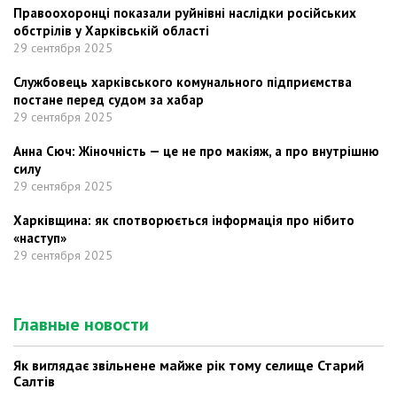
Правоохоронці показали руйнівні наслідки російських
обстрілів у Харківській області
29 сентября 2025
Службовець харківського комунального підприємства
постане перед судом за хабар
29 сентября 2025
Анна Сюч: Жіночність — це не про макіяж, а про внутрішню
силу
29 сентября 2025
Харківщина: як спотворюється інформація про нібито
«наступ»
29 сентября 2025
Главные новости
Як виглядає звільнене майже рік тому селище Старий
Салтів