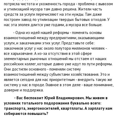
потрясла чистота и ухоженность города - проблема с вывозом
и утилизацией мусора там давно решена. Жители часть
средств за услуги перечисляют на эти нужды. Там даже
построен завод по утилизации твердых бытовых отходов. У
нас эта эпопея длится уже годами, а мусора все больше.
- Одна из идей нашей реформы - поменять основы
взаимоотношений между предприятиями, оказывающими
услуги, и заказчиками этих услуг. Представьте себе:
заказчиков услуг у нас около полутора миллионов человек -
все харьковчане. А из-за отсутствия в этой сфере
элементарных рыночных отношений мы отстаем от наших
российских коллег, которые давно уже идут по пути реформы.
Они достигли основного - поменяли систему
взаимоотношений между субъектами хозяйствования. Это и
является сегодня для нас приоритетным - внедрить такую же
систему у нас в городе. Главное в этом деле - ваше понимание,
доверие и поддержка.
- Вас беспокоит Юрий Владимирович. Мы живем в
условиях тотального подорожания буквально всего:
транспорта, энергоносителей, квартплаты. А зарплату нам
собираются повышать?