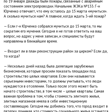
по 19 января дважды были пожары, связанные с аварийным
состоянием электропроводки. Начальник ЖЭКа №133. Г-н
Юрченко отвечает, что ему осталось до 15 марта «мучиться».
А сколько мучиться нам? А главное, когда ждать 3-ий пожар?
— Если г-н Юрченко собрался мучиться до 15 марта, то мы
сократим его мучения. Сегодня я не готов ответить на ваш
вопрос, но адрес у меня записан, и специалисты будут
направлены в ближайшее время.
— Входит ли в план реконструкции район за цирком? Если да,
то когда?
— Несколько дней назад была делегация зарубежных
бизнесменов, которые просили показать площадки под
строительство целых кварталов. Если они называются
серьезными инвесторами, то должны учитывать, что люди
нуждаются в отселении. Только после этого может быть
начато строительство, в том числе – целые кварталы. Самая
важная проблема в том, чтобы стоимость элитного жилья,
элитных магазинов имела в себе инвестиционную
составляющую. Сегодня мы добились того, что город входит в
пятерку, понимая, что стоимость социального жилья останется