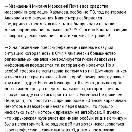
— Уважаемый Михаил Маркович! Почти все средства
массовой информации Харькова, особенно ТВ, под контролем
Авакова и его окружения. Какие меры собирается
предпринять городская власть, чтобы прекратить наглое
дезинформирование харьковчан? P.S. Спасибо Вам за позицию
в вопросе увековечивания памяти Евгения Петровича!
— Я на последней пресс-конференции впервые озвучил
ситуацию которая есть в СМИ. Фактически большинство
региональных каналов контролируется г-ном Аваковым и
информация передается та, которая ему нравится. Но я
особой тревоги не испытаваю, потому что г-н Шумилкин никем
и никогда не критиковался. Как второй пример пиведу шквал
критики в адрес Евгения Кушнарева. Я помню день похорон,
многокилометровую очередь харьковчан, которые в очень
плохую погоду пытались проститься с Евгением Петровичем.
Передали, что проститься пришли более 20 тысяч харьковчан.
Некоторые аваковские каналы передавали, что пришло
несколько тысяч, которых привезли на автобусах. Я думаю,
что харьковская журналистика имела особый вид, изюминку и
была неповторимой, но ряд людей пытаются использоваться
свою профессию в своих выгодах. Однако я продолжаю