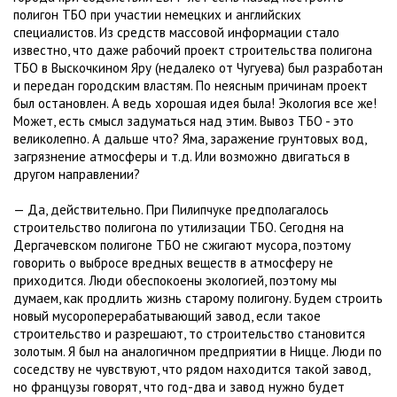
полигон ТБО при участии немецких и английских
специалистов. Из средств массовой информации стало
известно, что даже рабочий проект строительства полигона
ТБО в Выскочкином Яру (недалеко от Чугуева) был разработан
и передан городским властям. По неясным причинам проект
был остановлен. А ведь хорошая идея была! Экология все же!
Может, есть смысл задуматься над этим. Вывоз ТБО - это
великолепно. А дальше что? Яма, заражение грунтовых вод,
загрязнение атмосферы и т.д. Или возможно двигаться в
другом направлении?
— Да, действительно. При Пилипчуке предполагалось
строительство полигона по утилизации ТБО. Сегодня на
Дергачевском полигоне ТБО не сжигают мусора, поэтому
говорить о выбросе вредных веществ в атмосферу не
приходится. Люди обеспокоены экологией, поэтому мы
думаем, как продлить жизнь старому полигону. Будем строить
новый мусороперерабатывающий завод, если такое
строительство и разрешают, то строительство становится
золотым. Я был на аналогичном предприятии в Ницце. Люди по
соседству не чувствуют, что рядом находится такой завод,
но французы говорят, что год-два и завод нужно будет