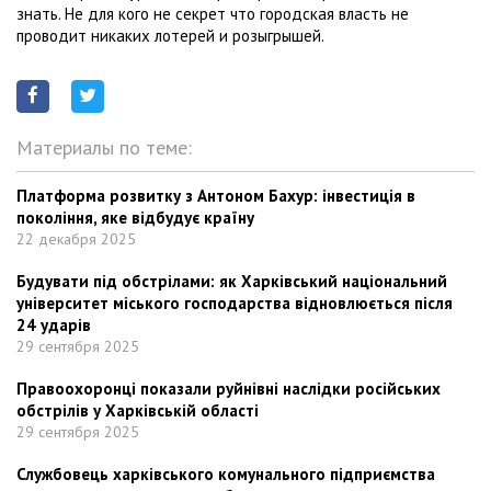
знать. Не для кого не секрет что городская власть не
проводит никаких лотерей и розыгрышей.
Материалы по теме:
Платформа розвитку з Антоном Бахур: інвестиція в
покоління, яке відбудує країну
22 декабря 2025
Будувати під обстрілами: як Харківський національний
університет міського господарства відновлюється після
24 ударів
29 сентября 2025
Правоохоронці показали руйнівні наслідки російських
обстрілів у Харківській області
29 сентября 2025
Службовець харківського комунального підприємства