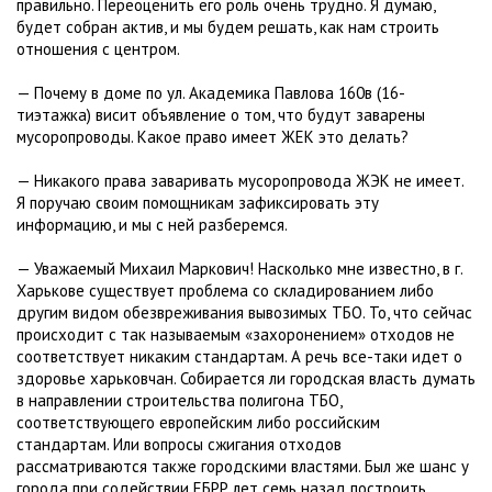
правильно. Переоценить его роль очень трудно. Я думаю,
будет собран актив, и мы будем решать, как нам строить
отношения с центром.
— Почему в доме по ул. Академика Павлова 160в (16-
тиэтажка) висит объявление о том, что будут заварены
мусоропроводы. Какое право имеет ЖЕК это делать?
— Никакого права заваривать мусоропровода ЖЭК не имеет.
Я поручаю своим помощникам зафиксировать эту
информацию, и мы с ней разберемся.
— Уважаемый Михаил Маркович! Насколько мне известно, в г.
Харькове существует проблема со складированием либо
другим видом обезвреживания вывозимых ТБО. То, что сейчас
происходит с так называемым «захоронением» отходов не
соответствует никаким стандартам. А речь все-таки идет о
здоровье харьковчан. Собирается ли городская власть думать
в направлении строительства полигона ТБО,
соответствующего европейским либо российским
стандартам. Или вопросы сжигания отходов
рассматриваются также городскими властями. Был же шанс у
города при содействии ЕБРР лет семь назад построить