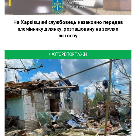
На Харківщині службовець незаконно передав
племіннику ділянку, розташовану на землях
лісгоспу
ФОТОРЕПОРТАЖИ