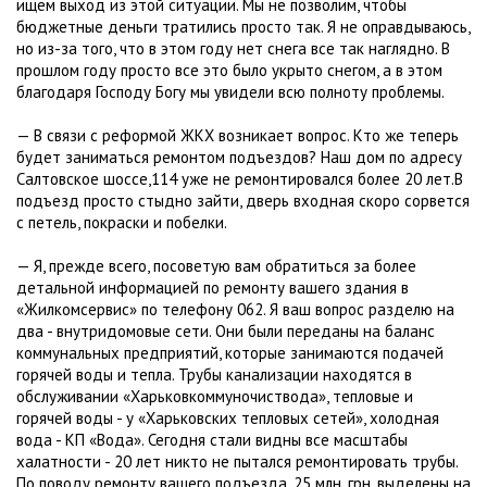
ищем выход из этой ситуации. Мы не позволим, чтобы
бюджетные деньги тратились просто так. Я не оправдываюсь,
но из-за того, что в этом году нет снега все так наглядно. В
прошлом году просто все это было укрыто снегом, а в этом
благодаря Господу Богу мы увидели всю полноту проблемы.
— В связи с реформой ЖКХ возникает вопрос. Кто же теперь
будет заниматься ремонтом подъездов? Наш дом по адресу
Салтовское шоссе,114 уже не ремонтировался более 20 лет.В
подъезд просто стыдно зайти, дверь входная скоро сорвется
с петель, покраски и побелки.
— Я, прежде всего, посоветую вам обратиться за более
детальной информацией по ремонту вашего здания в
«Жилкомсервис» по телефону 062. Я ваш вопрос разделю на
два - внутридомовые сети. Они были переданы на баланс
коммунальных предприятий, которые занимаются подачей
горячей воды и тепла. Трубы канализации находятся в
обслуживании «Харьковкоммуночиствода», тепловые и
горячей воды - у «Харьковских тепловых сетей», холодная
вода - КП «Вода». Сегодня стали видны все масштабы
халатности - 20 лет никто не пытался ремонтировать трубы.
По поводу ремонту вашего подъезда. 25 млн. грн. выделены на