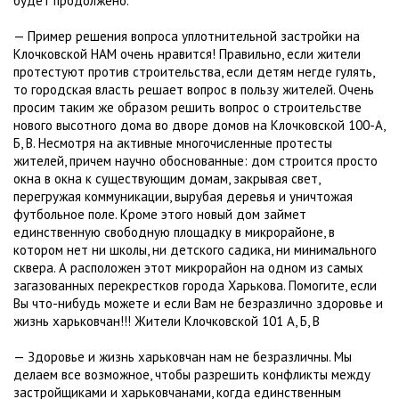
будет продолжено.
— Пример решения вопроса уплотнительной застройки на
Клочковской НАМ очень нравится! Правильно, если жители
протестуют против строительства, если детям негде гулять,
то городская власть решает вопрос в пользу жителей. Очень
просим таким же образом решить вопрос о строительстве
нового высотного дома во дворе домов на Клочковской 100-А,
Б, В. Несмотря на активные многочисленные протесты
жителей, причем научно обоснованные: дом строится просто
окна в окна к существующим домам, закрывая свет,
перегружая коммуникации, вырубая деревья и уничтожая
футбольное поле. Кроме этого новый дом займет
единственную свободную площадку в микрорайоне, в
котором нет ни школы, ни детского садика, ни минимального
сквера. А расположен этот микрорайон на одном из самых
загазованных перекрестков города Харькова. Помогите, если
Вы что-нибудь можете и если Вам не безразлично здоровье и
жизнь харьковчан!!! Жители Клочковской 101 А, Б, В
— Здоровье и жизнь харьковчан нам не безразличны. Мы
делаем все возможное, чтобы разрешить конфликты между
застройщиками и харьковчанами, когда единственным