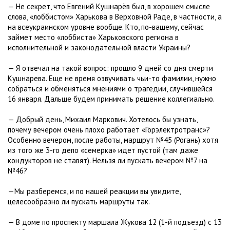
— Не секрет, что Евгений Кушнарёв был, в хорошем смысле
слова, «лоббистом» Харькова в Верховной Раде, в частности, а
на всеукраинском уровне вообще. Кто, по-вашему, сейчас
займет место «лоббиста» Харьковского региона в
исполнительной и законодательной власти Украины?
— Я отвечал на такой вопрос: прошло 9 дней со дня смерти
Кушнарева. Еще не время озвучивать чьи-то фамилии, нужно
собраться и обменяться мнениями о трагедии, случившейся
16 января. Дальше будем принимать решение коллегиально.
— Добрый день, Михаил Маркович. Хотелось бы узнать,
почему вечером очень плохо работает «Горэлектротранс»?
Особенно вечером, после работы, маршрут №45 (Рогань) хотя
из того же 3-го депо «семерка» идет пустой (там даже
кондукторов не ставят). Нельзя ли пускать вечером №7 на
№46?
—Мы разберемся, и по нашей реакции вы увидите,
целесообразно ли пускать маршруты так.
— В доме по проспекту маршала Жукова 12 (1-й подъезд) с 13