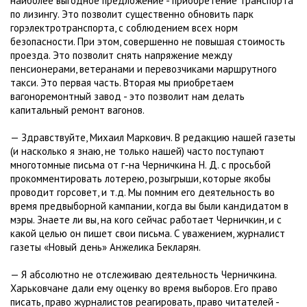
наиболее выгодное предложение - приобретение транспорта
по лизингу. Это позволит существенно обновить парк
горэлектротранспорта, с соблюдением всех норм
безопасности. При этом, совершенно не повышая стоимость
проезда. Это позволит снять напряжение между
пенсионерами, ветеранами и перевозчиками маршрутного
такси. Это первая часть. Вторая мы приобретаем
вагоноремонтный завод - это позволит нам делать
капитальный ремонт вагонов.
— Здравствуйте, Михаил Маркович. В редакцию нашей газеты
(и насколько я знаю, не только нашей) часто поступают
многотомные письма от г-на Черничкина Н. Д. с просьбой
прокомментировать лотерею, розыгрыши, которые якобы
проводит горсовет, и т.д. Мы помним его деятельность во
время предвыборной кампании, когда вы были кандидатом в
мэры. Знаете ли вы, на кого сейчас работает Черничкин, и с
какой целью он пишет свои письма. С уважением, журналист
газеты «Новый день» Анжелика Бекларян.
— Я абсолютно не отслеживаю деятельность Черничкина.
Харьковчане дали ему оценку во время выборов. Его право
писать, право журналистов реагировать, право читателей -