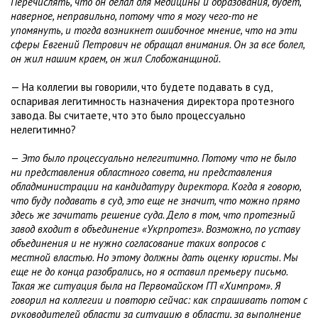
Перечислять, что он делал для медицины и образования, будет,
наверное, неправильно, потому что я могу чего-то не
упомянуть, и тогда возникнет ошибочное мнение, что на эти
сферы Евгений Петрович не обращал внимания. Он за все болел,
он жил нашим краем, он жил Слобожанщиной.
— На коллегии вы говорили, что будете подавать в суд,
оспаривая легитимность назначения директора протезного
завода. Вы считаете, что это было процессуально
нелегитимно?
— Это было процессуально нелегитимно. Потому что не было
ни представления областного совета, ни представления
обладминистрации на кандидатуру директора. Когда я говорю,
что буду подавать в суд, это еще не значит, что можно прямо
здесь же зачитать решение суда. Дело в том, что протезный
завод входит в объединение «Укрпротез». Возможно, по уставу
объединения и не нужно согласование таких вопросов с
местной властью. Но этому должны дать оценку юристы. Мы
еще не до конца разобрались, но я оставил премьеру письмо.
Такая же ситуация была на Первомайском ГП «Химпром». Я
говорил на коллегии и повторю сейчас: как спрашивать потом с
руководителей области за ситуацию в области, за выполнение