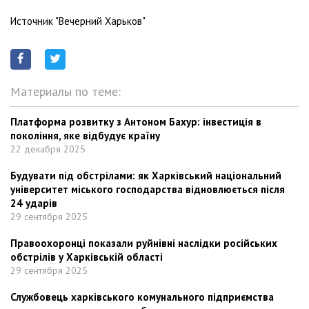
Источник "Вечерний Харьков"
Материалы по теме:
Платформа розвитку з Антоном Бахур: інвестиція в
покоління, яке відбудує країну
22 декабря 2025
Будувати під обстрілами: як Харківський національний
університет міського господарства відновлюється після
24 ударів
29 сентября 2025
Правоохоронці показали руйнівні наслідки російських
обстрілів у Харківській області
29 сентября 2025
Службовець харківського комунального підприємства