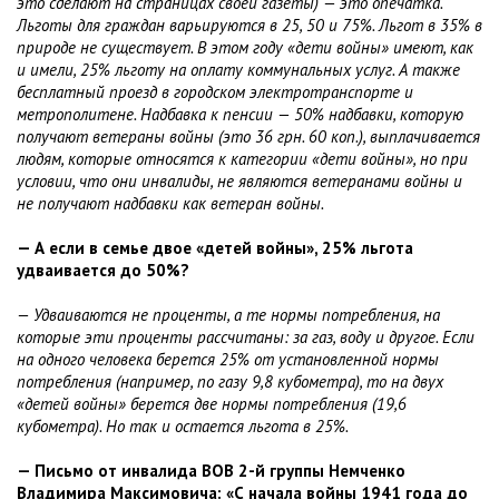
это сделают на страницах своей газеты) — это опечатка.
Льготы для граждан варьируются в 25, 50 и 75%. Льгот в 35% в
природе не существует. В этом году «дети войны» имеют, как
и имели, 25% льготу на оплату коммунальных услуг. А также
бесплатный проезд в городском электротранспорте и
метрополитене. Надбавка к пенсии — 50% надбавки, которую
получают ветераны войны (это 36 грн. 60 коп.), выплачивается
людям, которые относятся к категории «дети войны», но при
условии, что они инвалиды, не являются ветеранами войны и
не получают надбавки как ветеран войны.
— А если в семье двое «детей войны», 25% льгота
удваивается до 50%?
— Удваиваются не проценты, а те нормы потребления, на
которые эти проценты рассчитаны: за газ, воду и другое. Если
на одного человека берется 25% от установленной нормы
потребления (например, по газу 9,8 кубометра), то на двух
«детей войны» берется две нормы потребления (19,6
кубометра). Но так и остается льгота в 25%.
— Письмо от инвалида ВОВ 2-й группы Немченко
Владимира Максимовича: «С начала войны 1941 года до