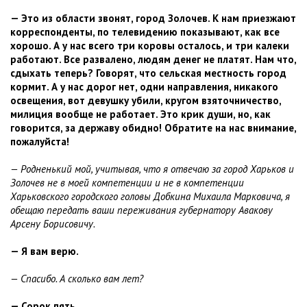
— Это из области звонят, город Золочев. К нам приезжают
корреспонденты, по телевидению показывают, как все
хорошо. А у нас всего три коровы осталось, и три калеки
работают. Все развалено, людям денег не платят. Нам что,
сдыхать теперь? Говорят, что сельская местность город
кормит. А у нас дорог нет, одни направления, никакого
освещения, вот девушку убили, кругом взяточничество,
милиция вообще не работает. Это крик души, но, как
говорится, за державу обидно! Обратите на нас внимание,
пожалуйста!
— Родненький мой, учитывая, что я отвечаю за город Харьков и
Золочев не в моей компетенции и не в компетенции
Харьковского городского головы Добкина Михаила Марковича, я
обещаю передать ваши переживания губернатору Авакову
Арсену Борисовичу.
— Я вам верю.
— Спасибо. А сколько вам лет?
— Сорок пять.