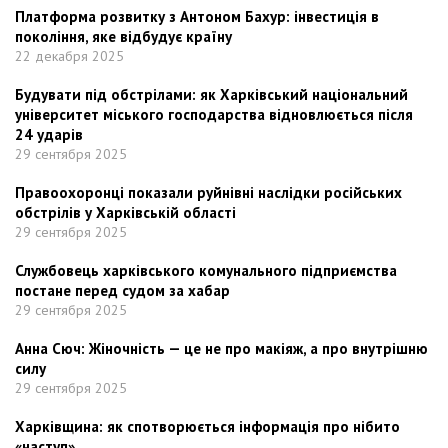
Платформа розвитку з Антоном Бахур: інвестиція в
покоління, яке відбудує країну
22 декабря 2025
Будувати під обстрілами: як Харківський національний
університет міського господарства відновлюється після
24 ударів
29 сентября 2025
Правоохоронці показали руйнівні наслідки російських
обстрілів у Харківській області
29 сентября 2025
Службовець харківського комунального підприємства
постане перед судом за хабар
29 сентября 2025
Анна Сюч: Жіночність — це не про макіяж, а про внутрішню
силу
29 сентября 2025
Харківщина: як спотворюється інформація про нібито
«наступ»