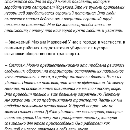
становится обидно за труд многих поколений, которые
зарабатывали авторитет Харькова. Это не руками оранжевых
нуворишей зарабатывался огромный потенциал. Эти люди
пытаются своими действиями очернить огромный труд
нескольких поколений. Мне бы хотелось, чтобы этого не
происходило, потому что наш город нужно любить и уважать.
— Уважаемый Михаил Маркович! У нас в городе, в частности, в
спальных районах, недостаточно убирают от мусора
остановки общественного транспорта.
— Согласен. Моими предшественниками эта проблема решалась
следующим образом: на территории остановочных павильонов
устанавливались киоски, и предприниматели должны были их
убирать. Практика показала, что это неэффективно. По моему
мнению, на остановочных павильонах не место киоскам, кафе.
Это приводит только к еще большему загрязнению. Поэтому
мы закрепили их за предприятиями транспорта. Часть их мы
отдадим рекламным агентствам. И другой вопрос - мы не
можем силами наших ДЭПов убирать те магистрали, которые
очень засорены. Поэтому мы приобретем технику, которая
специально для этого приспособлена. Она работает как
большой пылесос, втягивая в себя весь мусор.