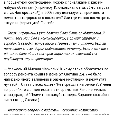
в процентном соотношении, можно с привязками к каким-
нибудь объектам (к примеру, Клочковская от ул. 23-го августа
до ул. Новгородской)) в 2007 году планируется произвести
ремонт автодорожного покрытия? Или где можно посмотреть
такую информацию? Спасибо.
— Такая информация уже должна была быть опубликована. Я
почти весь май был в командировках, в других странах и
городах. Я сегодня встречаюсь с Гриневичем и уточню, был ли
напечатан список дорог, подлежащих ремонту. Если нет - то в
одном из ближайших номеров Харьковских известий мы
опубликуем эту информацию
.
— Уважаемый Михаил Маркович! К кому стоит обратиться по
вопросу ремонта крыши в доме (ул.Светлая 23). Уже было
написано много заявлений в разные инстанции, а результат
нулевой... Ответ у всех один - "Нет средств на ремонт". У меня
вопрос - "Кто должен искать эти средства? Явно не жильцы
дома, правда?" Примите пожалуйста меры. Заранее спасибо. (
питання вiд Оксана )
— Аналогично вопросу с лифтами - огромное количество