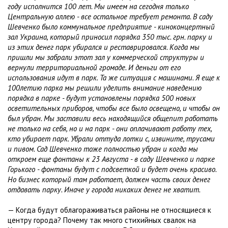
году исполнится 100 лет. Мы имеем на сегодня только
Центральную аллею - все остальное требует ремонта. В саду
Шевченко было коммунальное предприятие - киноконцертный
зал Украина, который приносил порядка 350 тыс. грн. парку и
из этих денег парк убирался и реставрировался. Когда мы
пришли мы забрали этот зал у коммерческой структуры и
вернули территориальной громаде. И деньги от его
использования идут в парк. Та же ситуация с машинами. Я еще к
100летию парка мы решили уделить внимание наведению
порядка в парке - будут установлены порядка 500 новых
осветительных приборов, чтобы все было освещено, и чтобы он
был убран. Мы заставили весь находящийся общепит работать
не только на себя, но и на парк - они оплачивают работу тех,
кто убирает парк. Убрали оттуда лотки с, извините, трусами
и пивом. Сад Шевченко тоже полностью убран и когда мы
откроем еще фонтаны к 23 Августа - в саду Шевченко и парке
Горького - фонтаны будут с подсветкой и будет очень красиво.
Но бизнес который там работает, должен часть своих денег
отдавать парку. Иначе у города никаких денег не хватит.
— Когда будут облагораживаться районы не относящиеся к
центру города? Почему так много стихийных свалок на