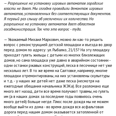
— Разрешение на установку игровых автоматов городские
власти не дают. Мы сегодня проводили демонтаж игровых
автоматов, установленных без соответствующих документов.
Я первый раз слышу об увеличении их количества. Но
разрешение на установку автоматов дает областная
госадминистрация. Так что это вопрос - туда.
— Уважаемый Михаил Маркович, можно ли как-то решить
вопрос с реконструкцией детской площадки и въезда во двор
перед домом по адресу: ул. Рыбалко, 21/15? На эту площадку
приходят гулять жильцы с детьми из многих близлежащих
домов, но сама площадка уже давно в аварийном состоянии -
одни останки ржавых конструкций, песка в песочнице нет уже
несколько лет. В то же время на Салтовке, например, многие
площадки отремонтированы, на них установлены скульптуры
и т.д. - у наших же детей нет даже песка (несмотря на
ежегодные обещания начальника ЖЭКа). Все разломано еще
много лет назад, дети все время получают травмы, но гулять
им (а в наших домах за последние годы появилось очень
много детей) больше негде. Плюс после дождя мы не можем
вообще выйти из дома - во время дождя вся асфальтовая
дорога перед нашим домом оказывается затопленной от