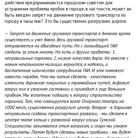
действия предпринимаются городским советом для
устранения проблемы пробок в городе, в частности, может ли
быть введен запрет на движение грузового транспорта по
городу в часы пик? Это бы существенно разгрузило дороги.
— Запрет на движение грузового транспорта в дневное время
существует, и уже давно. Весь грузовой транспорт
отправляется на объездные пути. Но с ликвидацией ГАИ
следить за этим некому. Но есть и другие проблемы: 1.
неправильные парковки 2. низкое качество дорог. Но вместе с
новым начальником милиции вернутся, я надеюсь, и
достаточное количество сотрудников ГАИ. И это поможет
навести порядок. Что мы хотим сделать - качественно
изменить дорожное покрытие и трамвайных путей. Асфальт
вокруг них в ужасном состоянии и приводит к еще большим
пробкам. Мы вплотную подошли к вопросу строительства
паркинга. Тот, что планируется возле Оперного театра, на
1000 мест, существенно разгрузит центр. Второе - в Харькове
неправильно созданы транспортные развязки, - мы сделаем в
центре малое кольцо с развязкой вокруг улицы Сумской.
Специалисты занимаются этим вопросом, и скоро мы узнаем
результаты. Потом будут сделаны новые пробивки - мы будем