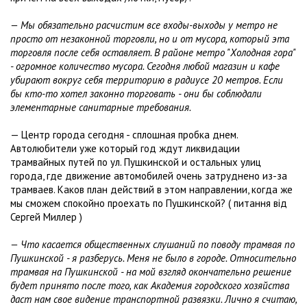
— Мы обязательно расчистим все входы-выходы у метро не
просто от незаконной торговли, но и от мусора, который эта
торговля после себя оставляет. В районе метро "Холодная гора"
- огромное количество мусора. Сегодня любой магазин и кафе
убирают вокруг себя территорию в радиусе 20 метров. Если
бы кто-то хотел законно торговать - они бы соблюдали
элементарные санитарные требования.
— Центр города сегодня - сплошная пробка днем.
Автолюбители уже который год ждут ликвидации
трамвайных путей по ул. Пушкинской и остальных улиц
города, где движение автомобилей очень затруднено из-за
трамваев. Каков план действий в этом направлении, когда же
мы сможем спокойно проехать по Пушкинской? ( питання вiд
Сергей Миллер )
— Что касается общественных слушаний по поводу трамвая по
Пушкинской - я разберусь. Меня не было в городе. Относительно
трамвая на Пушкинской - на мой взгляд окончательно решение
будет принято после того, как Академия городского хозяйства
даст нам свое видение транспортной развязки. Лично я считаю,