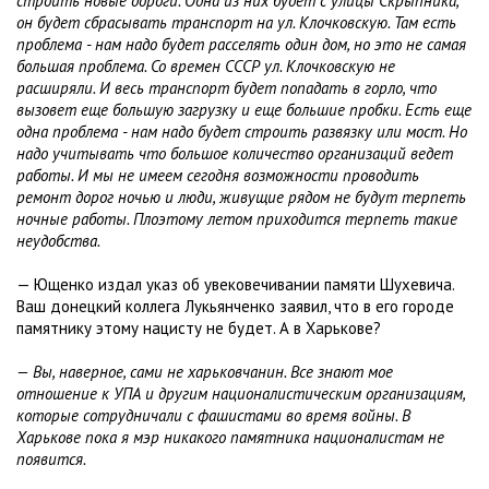
строить новые дороги. Одна из них будет с улицы Скрыпника,
он будет сбрасывать транспорт на ул. Клочковскую. Там есть
проблема - нам надо будет расселять один дом, но это не самая
большая проблема. Со времен СССР ул. Клочковскую не
расширяли. И весь транспорт будет попадать в горло, что
вызовет еще большую загрузку и еще большие пробки. Есть еще
одна проблема - нам надо будет строить развязку или мост. Но
надо учитывать что большое количество организаций ведет
работы. И мы не имеем сегодня возможности проводить
ремонт дорог ночью и люди, живущие рядом не будут терпеть
ночные работы. Плоэтому летом приходится терпеть такие
неудобства.
— Ющенко издал указ об увековечивании памяти Шухевича.
Ваш донецкий коллега Лукьянченко заявил, что в его городе
памятнику этому нацисту не будет. А в Харькове?
— Вы, наверное, сами не харьковчанин. Все знают мое
отношение к УПА и другим националистическим организациям,
которые сотрудничали с фашистами во время войны. В
Харькове пока я мэр никакого памятника националистам не
появится.