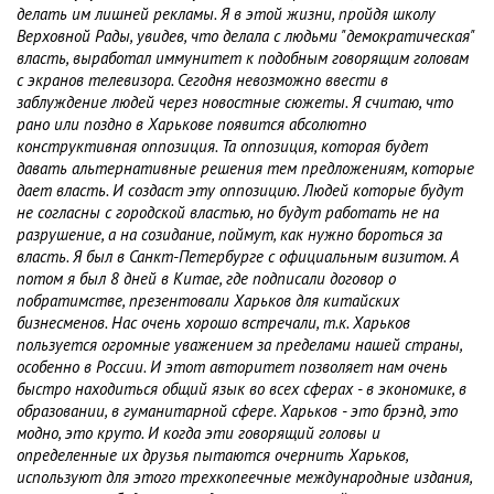
делать им лишней рекламы. Я в этой жизни, пройдя школу
Верховной Рады, увидев, что делала с людьми "демократическая"
власть, выработал иммунитет к подобным говорящим головам
с экранов телевизора. Сегодня невозможно ввести в
заблуждение людей через новостные сюжеты. Я считаю, что
рано или поздно в Харькове появится абсолютно
конструктивная оппозиция. Та оппозиция, которая будет
давать альтернативные решения тем предложениям, которые
дает власть. И создаст эту оппозицию. Людей которые будут
не согласны с городской властью, но будут работать не на
разрушение, а на созидание, поймут, как нужно бороться за
власть. Я был в Санкт-Петербурге с официальным визитом. А
потом я был 8 дней в Китае, где подписали договор о
побратимстве, презентовали Харьков для китайских
бизнесменов. Нас очень хорошо встречали, т.к. Харьков
пользуется огромные уважением за пределами нашей страны,
особенно в России. И этот авторитет позволяет нам очень
быстро находиться общий язык во всех сферах - в экономике, в
образовании, в гуманитарной сфере. Харьков - это брэнд, это
модно, это круто. И когда эти говорящий головы и
определенные их друзья пытаются очернить Харьков,
используют для этого трехкопеечные международные издания,