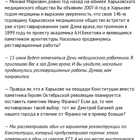
— Михаил Маркович, ровно год назад на юбилее Харьковского
медицинского общества Вы объявили 2007-й год в Харькове
годом медицины и выразили уверенность, что свою 146-ю
годовщину Харьковское медицинское общество встретит в
уже отреставрированном зале Дома врача, построенном в
1899 году по проекту академика А.Н.Бекетова и являющимся
памятником архитектуры. Насколько продвинулись
реставрационные работы?
— 15 июня будет отмечаться День медицинского работника. Я
приглашаю Вас в зал Дома врача. И Вы увидите, насколько
продвинулись реставрационные работы. Думаю, вам
понравится.
— Правда ли, что в Харькове на площади Конституции вместо
памятника Героям Октябрьской революции планируется
поставить памятник Ивану Франко? Если да, то чем
мотивирован такой выбор: тот же Дмитрий Багалей для
нашего города в отличие от Франко не в пример больше?
— Мы рассматривали один из вариантов реконструкции пл.
Конституции, который предусматривал перенос этого
памятника в один из скверов ХТЗ. А на его месте выстраивался