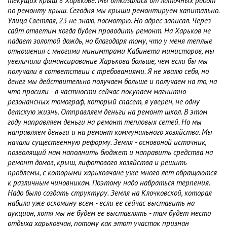
текущих крыш в Харькове. Мы отказались от латочных работ
по ремонту крыш. Сегодня мы крыши ремонтируем капитально.
Улица Светлая, 23 не знаю, посмотрю. Но адрес записал. Через
сайт ответим когда будем проводить ремонт. На Харьков не
падает золотой дождь, но благодаря тому, что у меня теплые
отношения с многими минимтрами Кабинета министоров, мы
увеличили финансирование Харькова больше, чем если бы мы
получали в сответствии с требованиями. Я не хвалю себя, но
денег мы действительно получаем больше и получаем на то, на
что просили - в частности сейчас покупаем магнитно-
резонансных томограф, который спасет, я уверен, не одну
детскую жизнь. Отправляем деньги на ремонт школ. В этом
году направляем деньги на ремонт тепловых сетей. Но мы
направляем деньги и на ремонт коммунального хозяйства. Мы
начали существенную реформу. Земля - основоной источник,
позволящий нам наполнить бюджет и направить средства на
ремонт домов, крыш, лифотового хозяйства и решить
проблемы, с которыми харьковчане уже много лет обращаются
к различным чиновникам. Поэтому надо набраться терпения.
Надо было создать структуру. Земля на Клочковской, которая
набила уже оскомину всем - если ее сейчас выставить на
аукцион, хотя мы не будем ее выставлять - там будет место
отдыха харьковчан, потому как этот участок признан