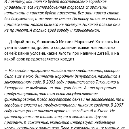
И поэтому, как только будет восстановлено городское
управление, вся неупорядоченная торговля спиртными
напитками в киосках будет пресечена. Все эти киоски стоят
без документов, и им там не место. Поэтому никакие стоны о
притеснении малого бизнеса не помогут. Никакой пользы они
не приносят. А только вред городу и харьковчанам.
— Добрый день, Уважаемый Михаил Маркович! Хотелось бы
узнать более подробно о социальном жилье для молодых
семей: какие условия, какие льготы при наличии детей, и на
какой срок предоставляется кредит.
— На сегодня программа молодежного кредитования, которая
была еще в мою бытность народным депутатом, находится в
замороженном виде. В 2005 году правительство Тимошенко и
Еханурова не выделяли на эти цели денег. А эта программа
предусматривала, что там есть государственное
финансирование. Когда государство деньги не закладывало, то и
городские власти не предусматривали никаких средств. В 2007
году ситуация не намного лучше из-за событий в Киеве. Не
финансируется не только эта, но и множество других
программ. К сожалению, экономика интересует небольшую
часть украинских политиков. Пока, к сожалению, к их мнению не