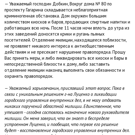
— Уважаемый господин Добкин, Вокруг дома № 80 по
проспекту Гагарина складывается неблагоприятная
криминогенная обстановка. Дом окружен большим
количеством киосков и баров, продающих спиртные напитки и
работающих всю ночь. После 11 часов ночи вплоть до утра из
этих заведений доносятся крики и ругань пьяных
посетителей. Отделение милиции, находящееся поблизости,
не проявляет никакого интереса к антиобщественным
действиям и не пресекает нарушение правопорядка. Прошу
Вас принять меры, и либо ликвидировать все киоски и бары в
непосредственной близости к дому, либо заставить
отделение милиции наконец выполнять свои обязанности и
охранять правопорядок.
— Уважаемый харьковчанин, приславший этот вопрос. Пока в
связи с уникальным решением г-на Луценко о ликвидации
городского управления внутренних дел, я не могу отдавать
никаких поручений областной милиции. Единственное, что
утешает - сегодня состоялось назначение нового руководителя
милиции. Он меня заверил, что он знает о беспределе
устроенном Луценко, и пообещал, что первое его решение
будет - восстановление городского управления внутренних дел.