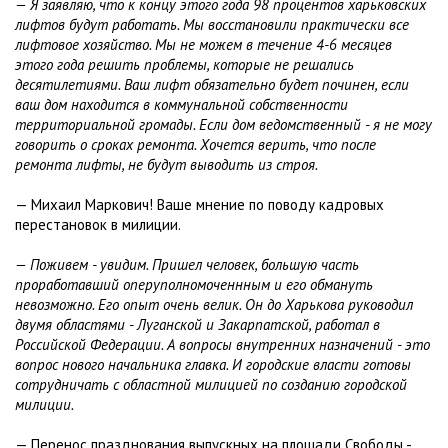
— Я заявляю, что к концу этого года 98 процентов харьковских
лифтов будут работать. Мы восстановили практически все
лифтовое хозяйство. Мы не можем в течение 4-6 месяцев
этого года решить проблемы, которые не решались
десятилетиями. Ваш лифт обязательно будет починен, если
ваш дом находится в коммунальной собственности
территориальной громады. Если дом ведомственный - я не могу
говорить о сроках ремонта. Хочется верить, что после
ремонта лифты, не будут выводить из строя.
— Михаил Маркович! Ваше мнение по поводу кадровых
перестановок в милиции.
— Поживем - увидим. Пришел человек, большую часть
проработавший оперуполномоченнным и его обмануть
невозможно. Его опыт очень велик. Он до Харькова руководил
двумя областями - Луганской и Закарпатской, работал в
Российской Федерации. А вопросы внутренних назначений - это
вопрос нового начальника главка. И городские власти готовы
сотрудничать с областной милицией по созданию городской
милиции.
— Перенос празднования выпускных на площади Свободы -