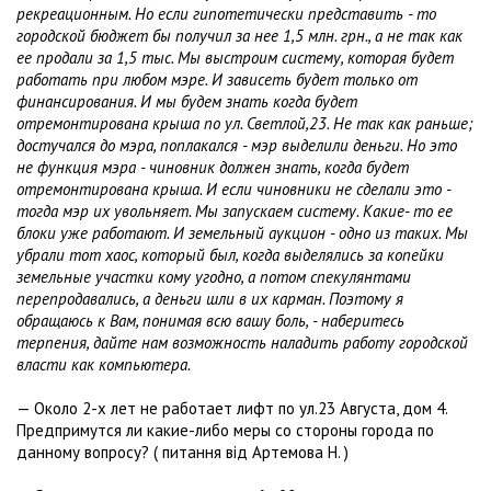
рекреационным. Но если гипотетически представить - то
городской бюджет бы получил за нее 1,5 млн. грн., а не так как
ее продали за 1,5 тыс. Мы выстроим систему, которая будет
работать при любом мэре. И зависеть будет только от
финансирования. И мы будем знать когда будет
отремонтирована крыша по ул. Светлой,23. Не так как раньше;
достучался до мэра, поплакался - мэр выделили деньги. Но это
не функция мэра - чиновник должен знать, когда будет
отремонтирована крыша. И если чиновники не сделали это -
тогда мэр их увольняет. Мы запускаем систему. Какие- то ее
блоки уже работают. И земельный аукцион - одно из таких. Мы
убрали тот хаос, который был, когда выделялись за копейки
земельные участки кому угодно, а потом спекулянтами
перепродавались, а деньги шли в их карман. Поэтому я
обращаюсь к Вам, понимая всю вашу боль, - наберитесь
терпения, дайте нам возможность наладить работу городской
власти как компьютера.
— Около 2-х лет не работает лифт по ул.23 Августа, дом 4.
Предпримутся ли какие-либо меры со стороны города по
данному вопросу? ( питання вiд Артемова Н. )