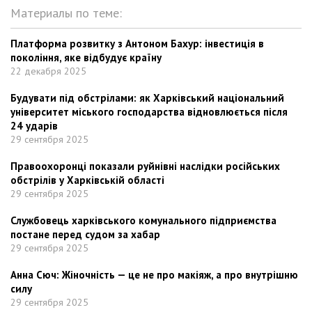
Материалы по теме:
Платформа розвитку з Антоном Бахур: інвестиція в
покоління, яке відбудує країну
22 декабря 2025
Будувати під обстрілами: як Харківський національний
університет міського господарства відновлюється після
24 ударів
29 сентября 2025
Правоохоронці показали руйнівні наслідки російських
обстрілів у Харківській області
29 сентября 2025
Службовець харківського комунального підприємства
постане перед судом за хабар
29 сентября 2025
Анна Сюч: Жіночність — це не про макіяж, а про внутрішню
силу
29 сентября 2025