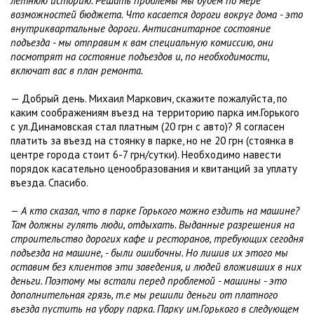
летнюю историю. Решать проблемы мы будем по мере
возможностей бюджета. Что касается дороги вокруг дома - это
внутриквартальные дороги. Антисанитарное состояние
подъезда - мы отправим к вам специальную комиссию, они
посмотрят на состояние подъездов и, по необходимости,
включат вас в план ремонта.
— Добрый день. Михаил Маркович, скажите пожалуйста, по
каким соображениям въезд на территорию парка им.Горького
с ул.Динамовская стал платным (20 грн с авто)? Я согласен
платить за въезд на стоянку в парке, но не 20 грн (стоянка в
центре города стоит 6-7 грн/сутки). Необходимо навести
порядок касательно ценообразования и квитанций за уплату
въезда. Спасибо.
— А кто сказал, что в парке Горького можно ездить на машине?
Там должны гулять люди, отдыхать. Выданные разрешения на
строительство дорогих кафе и ресторанов, требующих сегодня
подъезда на машине, - были ошибочны. Но лишив их этого мы
оставим без клиентов эти заведения, и людей вложивших в них
деньги. Поэтому мы встали перед проблемой - машины - это
дополнительная грязь, т.е мы решили деньги от платного
въезда пустить на убору парка. Парку им.Горького в следующем