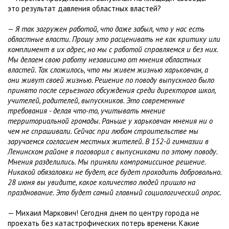
это результат давления областных властей?
— Я так загружен работой, что даже забыл, что у нас есть
областные власти. Прошу это расценивать не как критику или
комплимент в их адрес, но мы с работой справляемся и без них.
Мы делаем свою работу независимо от мнения областных
властей. Так сложилось, что мы живем жизнью харьковчан, а
они живут своей жизнью. Решение по поводу выпускного было
принято после серьезного обсуждения среди директоров школ,
учителей, родителей, выпускников. Это современные
требования - делая что-то, учитывать мнение
территориальной громады. Раньше у харьковчан мнения ни о
чем не спрашивали. Сейчас при любом строительстве мы
заручаемся согласием местных жителей. В 152-й гимназии в
Ленинском районе я поговорил с выпусниками по этому поводу.
Мнения разделились. Мы приняли компромиссиное решение.
Никакой обязаловки не будет, все будет проходить добровольно.
28 июня вы увидите, какое количество людей пришло на
празднование. Это будет самый главный социологический опрос.
— Михаил Маркович! Сегодня днем по центру города не
проехать без катастрофических потерь времени. Какие