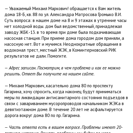
— Уважаемый Михаил Маркович! обращается к Вам житель
дома 18-Б, кв. 88 по ул. Александра Матросова Громыко В.И.
Суть вопроса: в нашем доме на 8 и 9 этажах в утренние часы
нет холодной воды. дом был ведомственный, принадлежал
заводу ЖБК-13. в то время при доме была подкачивающая
насосная станция. При приеме дома городом дом приняли, а
насосную нет. Вот и мучимся. Неоднократные обращения в
водоконал трест, местный ЖЭК, в Коминтерновский РИК
результатов не дали. Помогите.
— Адрес записан. Посмотрим, в чем проблема и как ее можно
решить. Ответ Вы получите на нашем сайте.
— Михаил Маркович, касательно дома 80 по проспекту
Гагарина, хочу спросить, когда наконец будут приниматься
меры по ликвидации антисанитарного состояния подъездов в
связи с завариванием мусоропроводов начальником ЖЭКа в
девятиэтажном доме. В течение 20 лет не асфальтируется
дорога вокруг дома 80 по пр. Гагарина.
— Часть ответа есть в вашем вопросе. Проблемы имеют 20-