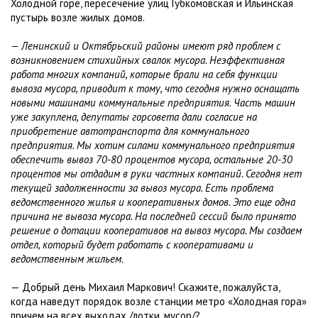
Холодной горе, пересечение улиц Губкомовская и Ильинская
пустырь возле жилых домов.
— Ленинский и Октябрьский районы имеют ряд проблем с
возникновением стихийных свалок мусора. Неэффективная
работа многих компаний, которые брали на себя функции
вывоза мусора, приводит к тому, что сегодня нужно оснащать
новыми машинами коммунальные предприятия. Часть машин
уже закуплена, депутаты горсовета дали согласие на
приобретение автотранспорта для коммунального
предприятия. Мы хотим силами коммунального предприятия
обеспечить вывоз 70-80 процентов мусора, остальные 20-30
процентов мы отдадим в руки частных компаний. Сегодня нет
текущей задолженности за вывоз мусора. Есть проблема
ведомственного жилья и кооперативных домов. Это еще одна
причина не вывоза мусора. На последней сессий было принято
решение о дотации кооперативов на вывоз мусора. Мы создаем
отдел, который будет работать с кооперативами и
ведомственным жильем.
— Добрый день Михаил Маркович! Скажите, пожалуйста,
когда наведут порядок возле станции метро «Холодная гора»
причем на всех выходах /лотки, мусор/?