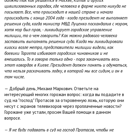
должна так как решается в Москве, Китае и других
цивилизованных городах, где человека в форме никто никуда не
посылает. Все, что происходит в нашей стране и начало
происходить с конца 2004 года - когда президент не выполняет
решения суда, когда министр МВД Луценко поскандалив с мэром,
хотя мэр был прав, - ликвидирует городское управление
милиции, то о чем говорить? Как можно рядового человека
заставить выполнять решения суда. Когда мы ликвидировали
киоски возле метро, представители милиции видели, как
боевики Таргета избивают городских чиновников и не
вмешались. То я говорю только одно - пора заканчивать весь
этот кавардак в Киеве. Президент должен понять и одуматься,
что нельзя раскачивать лодку, в которой мы все сидим, и он в
том числе.
— Добрый день, Михаил Маркович. Ответьте на
интересующий многих горожан вопрос: когда вы подадите в
суд на "господ" Протасов за откровенную ложь, которую они
несут с экранов телевизоров через проплаченные новости?
Горожане уже устали, просим Вашей помощи в данном
вопросе.
— Я не буду подавать в суд на господ Протасов, чтобы не