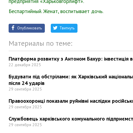
предприятия «Харьковгорлифт».
Беспартийный. Женат, воспитывает дочь.
Опубликовать
Твитнуть
Материалы по теме:
Платформа розвитку з Антоном Бахур: інвестиція в 
22 декабря 2025
Будувати під обстрілами: як Харківський націонал
після 24 ударів
29 сентября 2025
Правоохоронці показали руйнівні наслідки російськи
29 сентября 2025
Службовець харківського комунального підприємст
29 сентября 2025