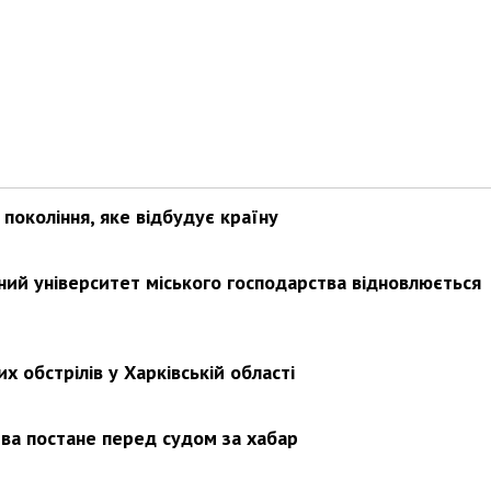
покоління, яке відбудує країну
ьний університет міського господарства відновлюється
х обстрілів у Харківській області
ва постане перед судом за хабар