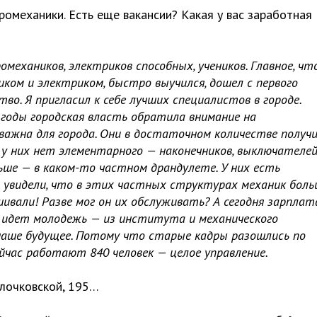
ромеханики. Есть еще вакансии? Какая у вас заработная
омехаников, электриков способных, учеников. Главное, ч
иком и электриком, быстро выучился, дошел с первого
о. Я пригласил к себе лучших специалистов в городе.
 годы городская власть обратила внимание на
важна для города. Они в достаточном количестве получ
 у них нет элементарного — наконечников, выключателе
ньше — в каком-то частном драндулете. У них есть
о увидели, что в этих частных структурах механик боль
ешивали! Разве мог он их обслуживать? А сегодня зарплат
м идет молодежь — из института и механического
 наше будущее. Потому что старые кадры разошлись по
ейчас работают 840 человек — целое управление.
Клочковской, 195…