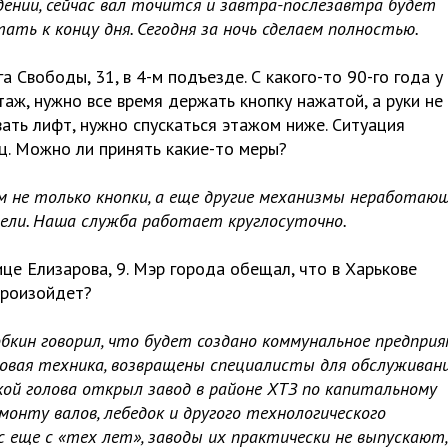
ении, сейчас вал точится и завтра-послезавтра будет
ть к концу дня. Сегодня за ночь сделаем полностью.
 Свободы, 31, в 4-м подъезде. С какого-то 90-го года у
таж, нужно все время держать кнопку нажатой, а руки не
ать лифт, нужно спускаться этажом ниже. Ситуация
ц. Можно ли принять какие-то меры?
м не только кнопки, а еще другие механизмы неработающ
рели. Наша служба работает круглосуточно.
це Елизарова, 9. Мэр города обещал, что в Харькове
произойдет?
обкин говорил, что будет создано коммунальное предпри
новая техника, возвращены специалисты для обслуживан
кой голова открыл завод в районе ХТЗ по капитальному
онту валов, лебедок и другого технологического
ас еще с «тех лет», заводы их практически не выпускают,