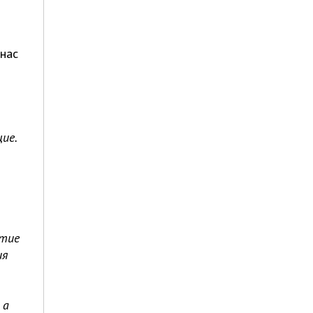
 нас
ие.
ятие
ия
 а