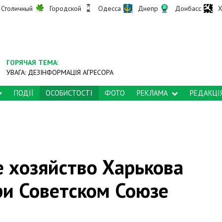
Столичный
Городской
Одесса
Днепр
Донбасс
Х
ГОРЯЧАЯ ТЕМА:
УВАГА: ДЕЗІНФОРМАЦІЯ АГРЕСОРА
ПОДІЇ
ОСОБИСТОСТІ
ФОТО
РЕКЛАМА
РЕДАКЦІ
е хозяйство Харькова
ри Советском Союзе