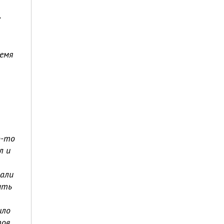
е
ремя
о-то
л и
вали
ить
шло
ов.