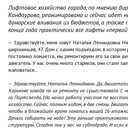
Лифтовое хозяйство города, по мнению д
Кандаурова, реанимировано и сейчас идет н
донорские вливания из бюджетов, а также 
конца года практически все лифты «перво
— Здравствуйте, меня зовут Наталья Леонидовна Ни
широнинцев, 47. Дом с одним подъездом, в котором 
постоянно ломается, мы ремонтируем его за свои де
двигатель. У нас очень много стариков, они стали за
жаловаться...
— Здравствуйте, Наталья Леонидовна. Да, двигатели
Харькове завода по их ремонту не существовало. С 
го Партсъезда,10а начал работу участок по восста
хозяйства. Сейчас полным ходом, в две смены двига
чтобы в ближайшее время занялись вашей 16-этажкой
Деньги собирать не надо! Это раньше практиковало
структуры. Сегодня они у нас на субподряде. И если 