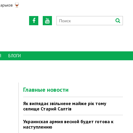
арьков
Я
БЛОГИ
Главные новости
Як виглядає звільнене майже рік тому
селище Старий Салтів
Украинская армия весной будет готова к
наступлению