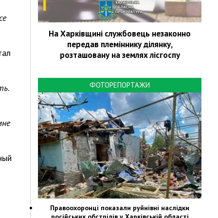
се
На Харківщині службовець незаконно
передав племіннику ділянку,
тал
розташовану на землях лісгоспу
ФОТОРЕПОРТАЖИ
ть.
мне
ный
Правоохоронці показали руйнівні наслідки
російських обстрілів у Харківській області