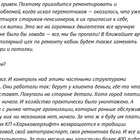
ч гривен. Поэтому приходится ремонтировать и
облемой, когда искал перемотчиков — оказалось, что уж
тырех стариков-пенсионеров, я их пригласил к себе,
ся витки. Это же на огромных двигателях все вручную
 не было бы завода — все, мы бы пропали! В ближайшее в
толярный цех по ремонту кабин. Будем также заменять
ри и потолки.
ли?
 все. И контроль над этими частными структурами
 Они работали так: берут у клиента деньги, где-то чт
оставят. Покупали на стороне детали. Хотя город плати
 ничего. И хозяйство практически было уничтожено. А
и с рынка четыре организации, которые раньше обслужи
у них ни механиков нет, ничего. За что ж я буду им плат
одня КП «Харьковгорлифт» возвращается к традиции
завод, свой автотранспорт, своя ремонтная база. И все 
езультаты. За три месяца мы запустили более 400 лифт