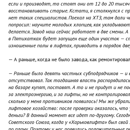
если и производят, то стоят они от 12 до 20 тыся
восстанавливать старые. Кстати, я столкнулся с пр
нет таких специалистов. Поехал на ХТЗ, там дали че
попросил: научите молодых хлопцев, как укладывают
делается. Завод наш сейчас работает в две смены. А
в Пятихатках будет запущен еще один участок — с
изношенные полы в лифтах, приводить в порядок две
— А раньше, когда не было завода, как ремонтирова
— Раньше было девять частных субподрядчиков — и
отсутствовал. Так тогдашняя власть распорядилась.
на базаре купят, поставят. А то и не придут и не п
за электроэнергию, и за лифты, но не контролировал
сколько у меня противников появилось! Мы же убрал
лифтовое хозяйство: после проверки оказалось, что 
деньги? В данный момент все идет по-другому. Сег
Советского Союза, когда у «Харьковлифта» был свой 
по плану. Поэтому у нас появились положительные р