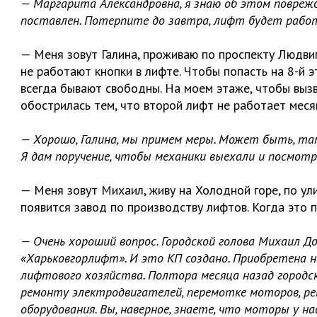
— Маргарита Александровна, я знаю об этом поврежд
поставлен. Потерпите до завтра, лифт будет работа
— Меня зовут Галина, проживаю по проспекту Людвига
не работают кнопки в лифте. Чтобы попасть на 8-й э
всегда бывают свободны. На моем этаже, чтобы вызв
обострилась тем, что второй лифт не работает меся
— Хорошо, Галина, мы примем меры. Может быть, та
Я дам поручение, чтобы механики выехали и посмот
— Меня зовут Михаил, живу на Холодной горе, по ули
появится завод по производству лифтов. Когда это 
— Очень хороший вопрос. Городской голова Михаил Д
«Харьковгорлифт». И это КП создано. Приобретена 
лифтового хозяйства. Полтора месяца назад городс
ремонту электродвигателей, перемотке моторов, рем
оборудования. Вы, наверное, знаете, что моторы у н