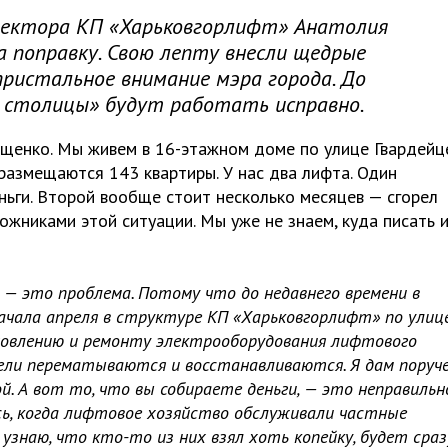
иректора КП «Харьковгорлифт» Анатолия
а поправку. Свою лепту внесли щедрые
пристальное внимание мэра города. До
й столицы» будут работать исправно.
щенко. Мы живем в 16-этажном доме по улице Гвардейц
размещаются 143 квартиры. У нас два лифта. Один
ньги. Второй вообще стоит несколько месяцев — сгорел
ложниками этой ситуации. Мы уже не знаем, куда писать 
 — это проблема. Потому что до недавнего времени в
начала апреля в структуре КП «Харьковгорлифт» по улице
новлению и ремонту электрооборудования лифтового
тели перематываются и восстанавливаются. Я дам поруче
. А вот то, что вы собираете деньги, — это неправильно
сь, когда лифтовое хозяйство обслуживали частные
я узнаю, что кто-то из них взял хоть копейку, будет сраз