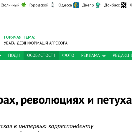
Столичный
Городской
Одесса
Днепр
Донбасс
Х
ГОРЯЧАЯ ТЕМА:
УВАГА: ДЕЗІНФОРМАЦІЯ АГРЕСОРА
ПОДІЇ
ОСОБИСТОСТІ
ФОТО
РЕКЛАМА
РЕДАКЦІ
рах, революциях и петух
вская в интервью корреспонденту