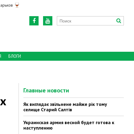
арьков
Я
БЛОГИ
Главные новости
ах
Як виглядає звільнене майже рік тому
селище Старий Салтів
Украинская армия весной будет готова к
наступлению