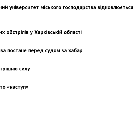
ьний університет міського господарства відновлюється
х обстрілів у Харківській області
ва постане перед судом за хабар
утрішню силу
то «наступ»