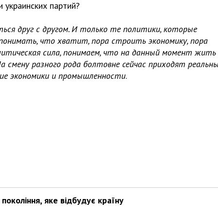
и украинских партий?
ься друг с другом. И только те политики, которые
онимать, что хватит, пора строить экономику, пора
литическая сила, понимаем, что на данный момент жить
 На смену разного рода болтовне сейчас приходят реальн
тие экономики и промышленности
.
покоління, яке відбудує країну