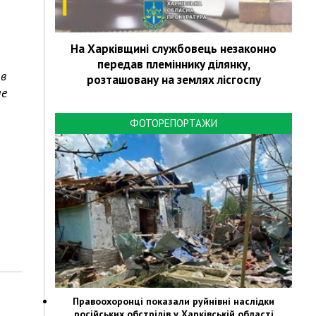
На Харківщині службовець незаконно
передав племіннику ділянку,
 в
розташовану на землях лісгоспу
ые
ФОТОРЕПОРТАЖИ
Правоохоронці показали руйнівні наслідки
російських обстрілів у Харківській області