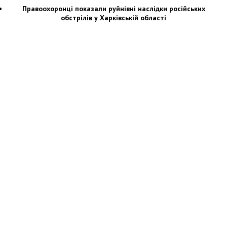
Правоохоронці показали руйнівні наслідки російських
обстрілів у Харківській області
Новости Украины: события, политика, экономика, общество, в мире
© Dozor.UA
© 2006—2022 Медиагруппа «Дозоры»