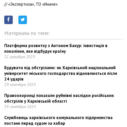
// «Экспертиза», ТО «Иначе»
Материалы по теме:
Платформа розвитку з Антоном Бахур: інвестиція в
покоління, яке відбудує країну
22 декабря 2025
Будувати під обстрілами: як Харківський національний
університет міського господарства відновлюється після
24 ударів
29 сентября 2025
Правоохоронці показали руйнівні наслідки російських
обстрілів у Харківській області
29 сентября 2025
Службовець харківського комунального підприємства
постане перед судом за хабар