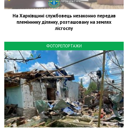
На Харківщині службовець незаконно передав
племіннику ділянку, розташовану на землях
лісгоспу
ФОТОРЕПОРТАЖИ