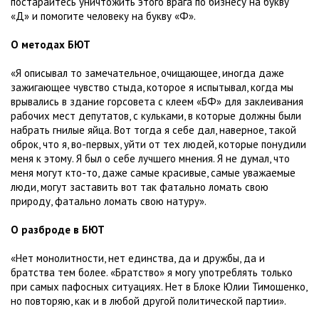
постарайтесь уничтожить этого врага по бизнесу на букву
«Д» и помогите человеку на букву «Ф».
О методах БЮТ
«Я описывал то замечательное, очищающее, иногда даже
зажигающее чувство стыда, которое я испытывал, когда мы
врывались в здание горсовета с клеем «БФ» для заклеивания
рабочих мест депутатов, с кульками, в которые должны были
набрать гнилые яйца. Вот тогда я себе дал, наверное, такой
оброк, что я, во-первых, уйти от тех людей, которые понудили
меня к этому. Я был о себе лучшего мнения. Я не думал, что
меня могут кто-то, даже самые красивые, самые уважаемые
люди, могут заставить вот так фатально ломать свою
природу, фатально ломать свою натуру».
О разброде в БЮТ
«Нет монолитности, нет единства, да и дружбы, да и
братства тем более. «Братство» я могу употреблять только
при самых пафосных ситуациях. Нет в Блоке Юлии Тимошенко,
но повторяю, как и в любой другой политической партии».