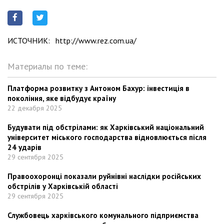
ИСТОЧНИК:
http://www.rez.com.ua/
Материалы по теме:
Платформа розвитку з Антоном Бахур: інвестиція в
покоління, яке відбудує країну
22 декабря 2025
Будувати під обстрілами: як Харківський національний
університет міського господарства відновлюється після
24 ударів
29 сентября 2025
Правоохоронці показали руйнівні наслідки російських
обстрілів у Харківській області
29 сентября 2025
Службовець харківського комунального підприємства