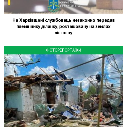
На Харківщині службовець незаконно передав
племіннику ділянку, розташовану на землях
лісгоспу
ФОТОРЕПОРТАЖИ