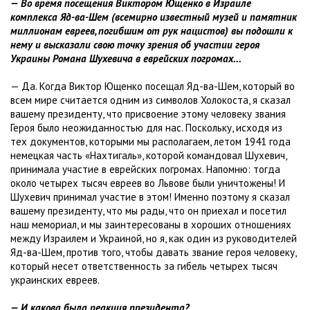
— Во время посещения Виктором Ющенко в Израиле
комплекса Яд-ва-Шем (всемирно известный музей и памятник
миллионам евреев, погибшим от рук нацистов) вы подошли к
нему и высказали свою точку зрения об участии героя
Украины Романа Шухевича в еврейских погромах...
— Да. Когда Виктор Ющенко посещал Яд-ва-Шем, который во
всем мире считается одним из символов Холокоста, я сказал
вашему президенту, что присвоение этому человеку звания
Героя было неожиданностью для нас. Поскольку, исходя из
тех документов, которыми мы располагаем, летом 1941 года
немецкая часть «Нахтигаль», которой командовал Шухевич,
принимала участие в еврейских погромах. Напомню: тогда
около четырех тысяч евреев во Львове были уничтожены! И
Шухевич принимал участие в этом! Именно поэтому я сказал
вашему президенту, что мы рады, что он приехал и посетил
наш мемориал, и мы заинтересованы в хороших отношениях
между Израилем и Украиной, но я, как один из руководителей
Яд-ва-Шем, против того, чтобы давать звание героя человеку,
который несет ответственность за гибель четырех тысяч
украинских евреев.
— И какова была реакция президента?