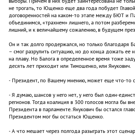
выборы. Причем в них будет заинтересована не толь
не трогать, то Ющенко еще два года побудет Главо
договоренностей на каком-то этапе между БЮТ и Пар
объединимся, «трахнем» лишнего, а потом разберемся
лишний, и к величайшему сожалению, в будущем пре
Он и так долго продержался, но только благодаря Ба
– смог разрулить ситуацию, но до конца дожать ее
на плаву. Но Балога в определенное время тоже зад
десять лет приходит или Тимошенко, или Янукович.
- Президент, по Вашему мнению, может еще что-то 
- Я думаю, шансов у него нет, у него был один-еди
регионов. Тогда коалиция в 300 голосов могла бы в
Президента в парламенте. Янукович бы остался глав
Президентом мог бы остаться Ющенко.
- А что мешает через полгода разыграть этот сцена