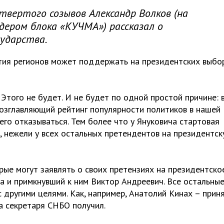
вертого созывов Александр Волков (на
ером блока «КУЧМА») рассказал о
сударства.
артия регионов может поддержать на президентских выбо
 Этого не будет. И не будет по одной простой причине: 
возглавляющий рейтинг популярности политиков в нашей
него отказываться. Тем более что у Януковича стартовая
, нежели у всех остальных претендентов на президентск
орые могут заявлять о своих претензиях на президентско
а и примкнувший к ним Виктор Андреевич. Все остальны
с другими целями. Как, например, Анатолий Кинах – прин
 а секретаря СНБО получил.