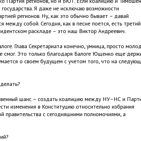
ко Партия регионов, но и БЮТ. Если коалицию и Тимоше
й государства. Я даже не исключаю возможности
тией регионов. Ну, как это обычно бывает – давай
 между собой. Сегодня, как в песне поется, есть третий
зидентском раскладе – это наш Виктор Андреевич.
логе. Глава Секретариата конечно, умница, просто моло
 не смог. Это только благодаря Балоге Ющенко еще держ
умается о своем будущем с учетом того, что на следую
сделать?
нственный шанс – создать коалицию между НУ–НС и Парт
нести изменения в Конституцию относительно избрания
ой правительства с сегодняшними полномочиями, а
рий?