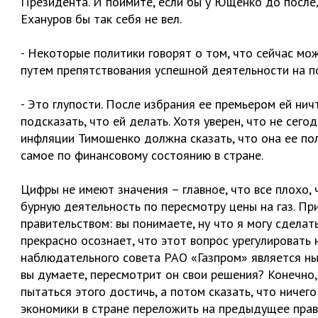
Президента. И поймите, если бы у Ющенко до после
Ехануров бы так себя не вел.
- Некоторые политики говорят о том, что сейчас м
путем препятствования успешной деятельности на п
- Это глупости. После избрания ее премьером ей нич
подсказать, что ей делать. Хотя уверен, что не сег
инфляции Тимошенко должна сказать, что она ее по
самое по финансовому состоянию в стране.
Цифры не имеют значения – главное, что все плохо, 
бурную деятельность по пересмотру цены на газ. П
правительством: вы понимаете, ну что я могу сдела
прекрасно осознает, что этот вопрос урегулироват
наблюдательного совета РАО «Газпром» является н
вы думаете, пересмотрит он свои решения? Конечно
пытаться этого достичь, а потом сказать, что ничег
экономики в стране переложить на предыдущее прав