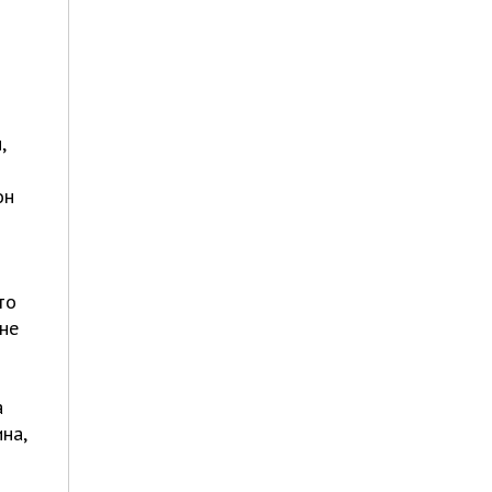
,
он
то
не
а
на,