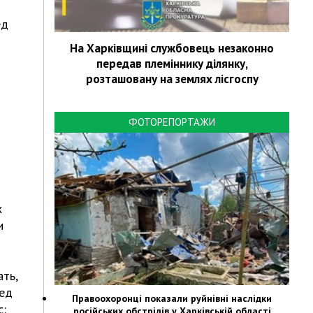
ед
На Харківщині службовець незаконно
передав племіннику ділянку,
розташовану на землях лісгоспу
ФОТОРЕПОРТАЖИ
х
и
ать,
ред
Правоохоронці показали руйнівні наслідки
с:
російських обстрілів у Харківській області