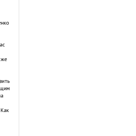
енко
ас
 же
вить
ущим
на
 Как