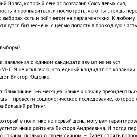
ий Волга, который сейчас возглавил Союз левых сил,
ость и пропиариться, и посмотреть, чего ты стоишь пер
 выборах есть и рейтингом на парламентских. К любому
отянутся бизнесмены с целью попасть в проходную часть
 выборы?
е, заявления о едином кандидате звучат не из уст
НУНС. Я не исключаю, что единый кандидат от коалиции
удет Виктор Ющенко.
т ближайшие 5-6 месяцев. Ближе к началу президентски
щь – провести социологическое исследование, которое 
наибольший рейтинг.
который в политике не первый день, могу вам гарантиров
устится ниже рейтинга Виктора Андреевича. И тогда пе
 страны, сколько о своем личном, – будет стоять вопро