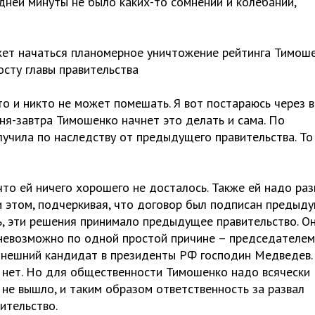
дней минуты не было каких-то сомнений и колебаний,
ожет начаться планомерное уничтожение рейтинга Тимош
осту главы правительства
то и никто не может помешать. Я вот постараюсь через в
одня-завтра Тимошенко начнет это делать и сама. По
лучила по наследству от предыдущего правительства. То
что ей ничего хорошего не досталось. Также ей надо раз
ри этом, подчеркивая, что договор был подписан предыд
ть, эти решения принимало предыдущее правительство. О
ь невозможно по одной простой причине – председателем
ынешний кандидат в президенты РФ господин Медведев.
, нет. Но для общественности Тимошенко надо всячески
о не вышло, и таким образом ответственность за развал
ительство.