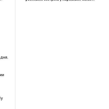
дня.
лии
Ну