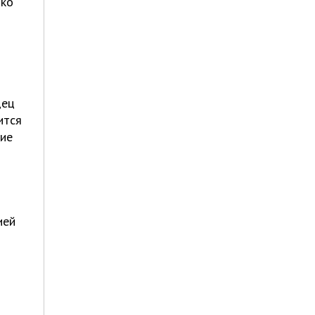
нко
дец
ится
щие
ией