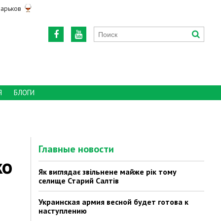
арьков
Я
БЛОГИ
Главные новости
ко
Як виглядає звільнене майже рік тому
селище Старий Салтів
Украинская армия весной будет готова к
наступлению