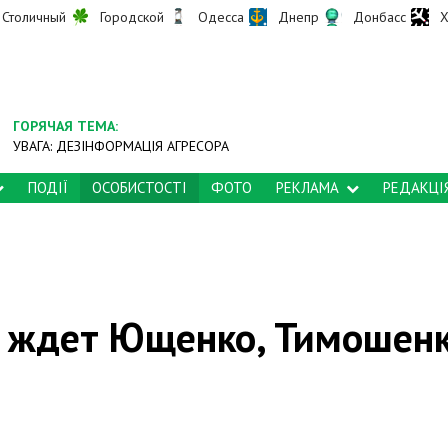
Столичный
Городской
Одесса
Днепр
Донбасс
Х
ГОРЯЧАЯ ТЕМА:
УВАГА: ДЕЗІНФОРМАЦІЯ АГРЕСОРА
ПОДІЇ
ОСОБИСТОСТІ
ФОТО
РЕКЛАМА
РЕДАКЦІ
то ждет Ющенко, Тимошен