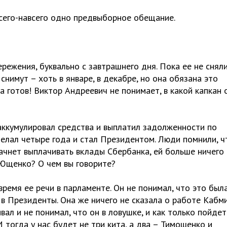
сего-навсего одно предвыборное обещание.
режения, буквально с завтрашнего дня. Пока ее не сняли
снимут – хоть в январе, в декабре, но она обязана это
а готов! Виктор Андреевич не понимает, в какой капкан 
аккумулировал средства и выплатил задолженности по
делал четыре года и стал Президентом. Люди помнили, ч
ачнет выплачивать вклады Сбербанка, ей больше ничего 
 Ющенко? О чем вы говорите?
емя ее речи в парламенте. Он не понимал, что это был
 в Президенты. Она же ничего не сказала о работе Кабми
ивал и не понимал, что он в ловушке, и как только пойдет
 тогда у нас будет не три кита, а два – Тимошенко и