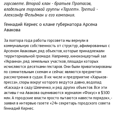
горсовете. Второй клан - братьев Протасов,
владельцев торговой группы «Таргет». Третий -
Александр Фельдман и его компания.
Геннадий Кернес о клане губернатора Арсена
Авакова
За полтора года работы горсовета мы вернули в
коммунальную собственность от структур, афилированных с
Арсеном Аваковым, ряд объектов, которые принадлежали
территориальной громаде. Например, киноконцертный зал
«Украина», ряд земельных участков, площади которых
исчисляются десятками гектаров. Они были приватизированы
по сомнительным схемам и сейчас являются предметом
рассмотрения в судах. В их числе и предприятие «Харьков-
пресса», споры вокруг которого ведутся давно, водопад
«Каскад» в саду Шевченко, и ряд других объектов. Все эти
активы г-на Авакова оцениваются журналом «Фокус» в $300
млн. А городские власти просто пытаются навести порядок», -
заявил в интервью газете «24» секретарь городского совета
Геннадий Кернес.