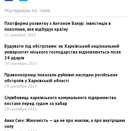
Материалы по теме:
Платформа розвитку з Антоном Бахур: інвестиція в
покоління, яке відбудує країну
22 декабря 2025
Будувати під обстрілами: як Харківський національний
університет міського господарства відновлюється після
24 ударів
29 сентября 2025
Правоохоронці показали руйнівні наслідки російських
обстрілів у Харківській області
29 сентября 2025
Службовець харківського комунального підприємства
постане перед судом за хабар
29 сентября 2025
Анна Сюч: Жіночність — це не про макіяж, а про внутрішню
силу