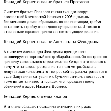
Геннадий Кернес о клане братьев Протасов
С именем братьев Протасов связан скандал вокруг
злосчастной Клочковской. Начиная с 2003 г., жильцы
близлежащих домов обращались во все инстанции, требуя
остановить стройку очередного супермаркета. И только в
этом созыве горсовет принял соответствующее решение.
Геннадий Кернес о клане Александра Фельдмана
А с именем Александра Фельдмана прежде всего
ассоциируется торговый центр «Барабашово». Он построен по
принципу самовольного строительства. Сегодня это привело к
тому, что началось проседание тоннеля метро. Создана
депутатская комиссия, этот вопрос сейчас рассматривается в
суде. Запутанная ситуация и с Сумским рынком: здесь город
тоже пытается навести порядок, что порождает волну
обвинений в адрес Михаила Добкина.
Геннадий Кернес о целях кланов
Эти кланы обладают большими активами, в их руках