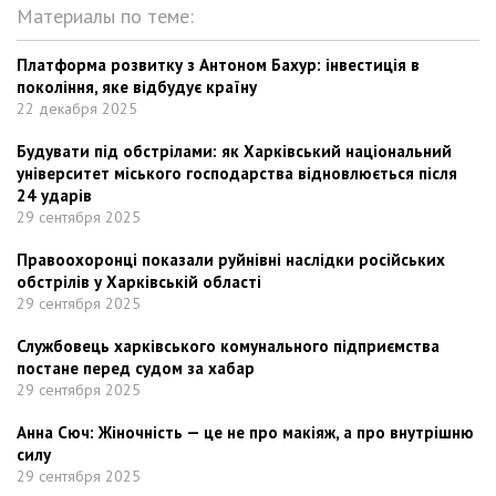
Материалы по теме:
Платформа розвитку з Антоном Бахур: інвестиція в
покоління, яке відбудує країну
22 декабря 2025
Будувати під обстрілами: як Харківський національний
університет міського господарства відновлюється після
24 ударів
29 сентября 2025
Правоохоронці показали руйнівні наслідки російських
обстрілів у Харківській області
29 сентября 2025
Службовець харківського комунального підприємства
постане перед судом за хабар
29 сентября 2025
Анна Сюч: Жіночність — це не про макіяж, а про внутрішню
силу
29 сентября 2025