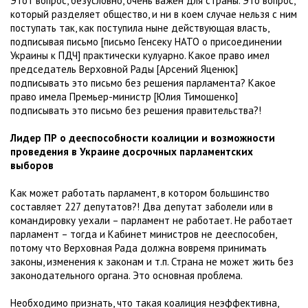
Этот вопрос, безусловно, очень важен для страны. Это вопрос,
который разделяет общество, и ни в коем случае нельзя с ним
поступать так, как поступила ныне действующая власть,
подписывая письмо [письмо Генсеку НАТО о присоединении
Украины к ПДЧ] практически кулуарно. Какое право имел
председатель Верховной Рады [Арсений Яценюк]
подписывать это письмо без решения парламента? Какое
право имела Премьер-министр [Юлия Тимошенко]
подписывать это письмо без решения правительства?!
Лидер ПР о дееспособности коалиции и возможности
проведения в Украине досрочных парламентских
выборов
Как может работать парламент, в котором большинство
составляет 227 депутатов?! Два депутат заболели или в
командировку уехали – парламент не работает. Не работает
парламент – тогда и Кабинет министров не дееспособен,
потому что Верховная Рада должна вовремя принимать
законы, изменения к законам и т.п. Страна не может жить без
законодательного органа. Это основная проблема.
Необходимо признать, что такая коалиция неэффективна,