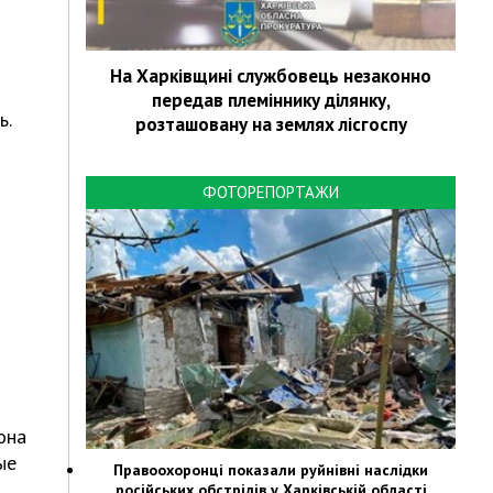
На Харківщині службовець незаконно
передав племіннику ділянку,
ь.
розташовану на землях лісгоспу
ФОТОРЕПОРТАЖИ
она
ые
Правоохоронці показали руйнівні наслідки
російських обстрілів у Харківській області