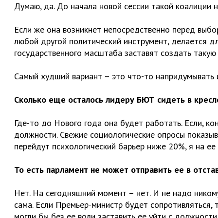
Думаю, да. До начала новой сессии такой коалиции н
Если же она возникнет непосредственно перед выбора
любой другой политический инструмент, делается дл
государственного масштаба заставят создать такую
Самый худший вариант – это что-то напридумывать и
Сколько еще осталось лидеру БЮТ сидеть в кресл
Где-то до Нового года она будет работать. Если, ко
должности. Свежие социологические опросы показыв
перейдут психологический барьер ниже 20%, я на ее
То есть парламент не может отправить ее в отста
Нет. На сегодняшний момент – нет. И не надо ником
сама. Если Премьер-министр будет сопротивляться, 
могли бы без ее воли заставить ее уйти с должности