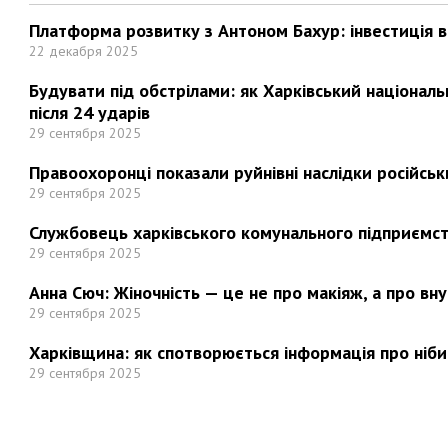
Платформа розвитку з Антоном Бахур: інвестиція в 
22 декабря 2025
Будувати під обстрілами: як Харківський націонал
після 24 ударів
29 сентября 2025
Правоохоронці показали руйнівні наслідки російськи
29 сентября 2025
Службовець харківського комунального підприємст
29 сентября 2025
Анна Сюч: Жіночність — це не про макіяж, а про вн
29 сентября 2025
Харківщина: як спотворюється інформація про ніби
29 сентября 2025