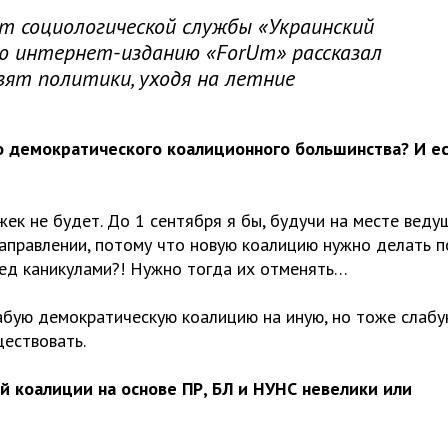
т социологической службы «Украинский
ю интернет-изданию «ForUm» рассказал
вят политики, уходя на летние
о демократического коалиционного большинства? И е
ек не будет. До 1 сентября я бы, будучи на месте веду
направлении, потому что новую коалицию нужно делать 
ред каникулами?! Нужно тогда их отменять…
абую демократическую коалицию на иную, но тоже слабу
ществовать.
й коалиции на основе ПР, БЛ и НУНС невелики или