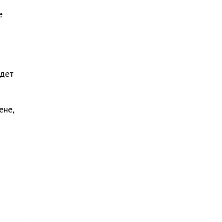
е
удет
ене,