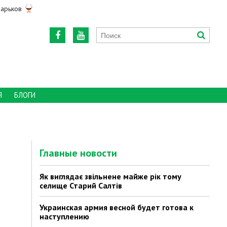
арьков
Я
БЛОГИ
Главные новости
Як виглядає звільнене майже рік тому
селище Старий Салтів
Украинская армия весной будет готова к
наступлению