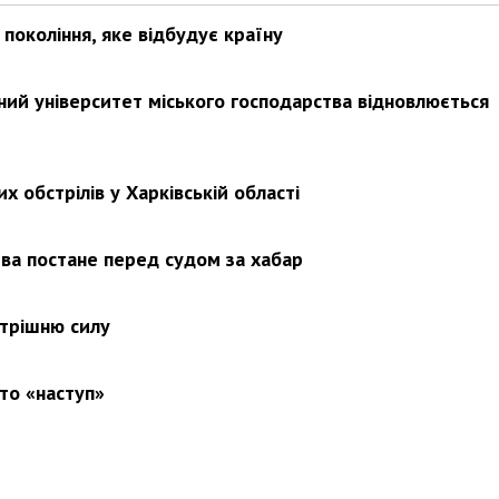
покоління, яке відбудує країну
ьний університет міського господарства відновлюється
х обстрілів у Харківській області
ва постане перед судом за хабар
утрішню силу
то «наступ»