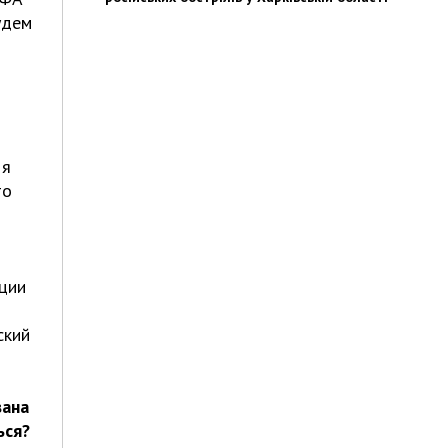
удем
и
 я
то
кции
ский
вана
ься?