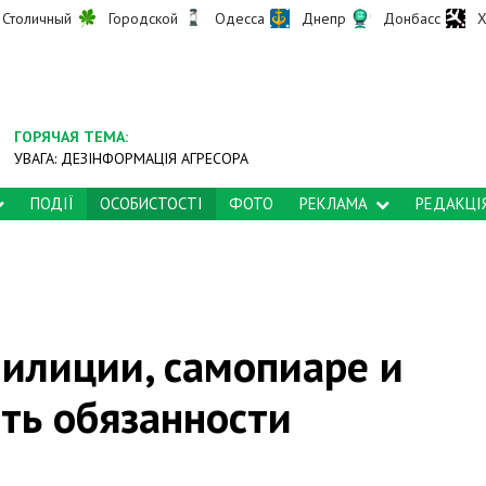
Столичный
Городской
Одесса
Днепр
Донбасс
Х
ГОРЯЧАЯ ТЕМА:
УВАГА: ДЕЗІНФОРМАЦІЯ АГРЕСОРА
ПОДІЇ
ОСОБИСТОСТІ
ФОТО
РЕКЛАМА
РЕДАКЦІ
милиции, самопиаре и
ть обязанности