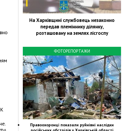
На Харківщині службовець незаконно
передав племіннику ділянку,
ивно
розташовану на землях лісгоспу
ФОТОРЕПОРТАЖИ
иям
 К
че.
Правоохоронці показали руйнівні наслідки
ЕФА
російських обстрілів у Харківській області