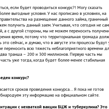
аться, если будет проводиться конкурс?! Могу сказать
олее выгодные условия. У нас прописано в условиях, на
 правительства на размещение данного займа, граничный
ем получить данный заем. Учитывая, что сегодня не са
, а с другой стороны, мы не можем переносить получен
зрения время, потому что территориальная громада дол
 это сейчас, и думаю, что в августе эти процессы будут
не переносить всю тяжесть неблагоприятного времени д
 два транша – 200 и 300 миллионов. Первую часть мы
 часть уже тогда, когда будет более-менее стабильная
веден конкурс?
асается сроков проведения конкурса… Я пока не готов
обнародуем эту информацию на официальном сайте.
ситуации с нехваткой вакцин БЦЖ и туберкулина? Это