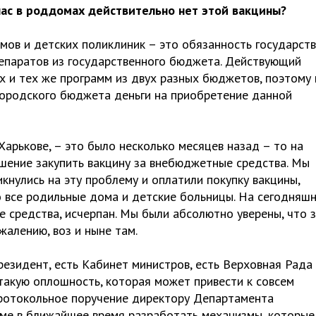
йчас в роддомах действительно нет этой вакцины?
в и детских поликлиник – это обязанность государств
епаратов из государственного бюджета. Действующий
 и тех же программ из двух разных бюджетов, поэтому
городского бюджета деньги на приобретение данной
Харькове, – это было несколько месяцев назад – то на
шение закупить вакцину за внебюджетные средства. Мы
кнулись на эту проблему и оплатили покупку вакцины,
 все родильные дома и детские больницы. На сегодняш
 средства, исчерпан. Мы были абсолютно уверены, что 
жалению, воз и ныне там.
Президент, есть Кабинет министров, есть Верховная Рада
 такую оплошность, которая может привести к совсем
протокольное поручение директору Департамента
ме в ближайшее время разработать механизмы, которые