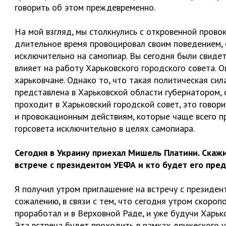
говорить об этом преждевременно.
На мой взгляд, мы столкнулись с откровенной провок
длительное время провоцировал своим поведением, 
исключительно на самопиар. Вы сегодня были свидет
влияет на работу Харьковского городского совета. О
харьковчане. Однако то, что такая политическая си
представлена в Харьковской области губернатором, 
проходит в Харьковский городской совет, это говор
и провокационным действиям, которые чаще всего пр
горсовета исключительно в целях самопиара.
Сегодня в Украину приехал Мишель Платини. Скажи
встрече с президентом УЕФА и кто будет его пред
Я получил утром приглашение на встречу с президен
сожалению, в связи с тем, что сегодня утром скороп
проработал и в Верховной Раде, и уже будучи Харько
Эта встреча будет проходить в рамках дружеского 