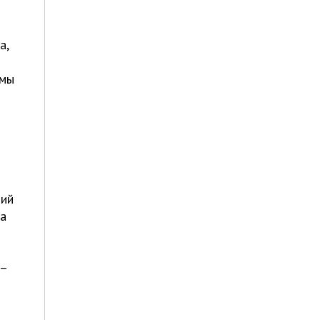
а,
 мы
ний
за
 –