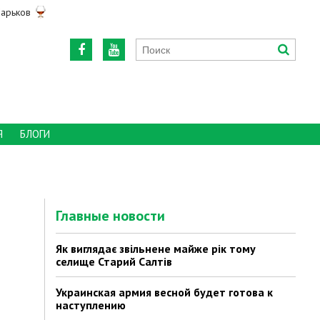
арьков
Я
БЛОГИ
Главные новости
Як виглядає звільнене майже рік тому
селище Старий Салтів
Украинская армия весной будет готова к
наступлению