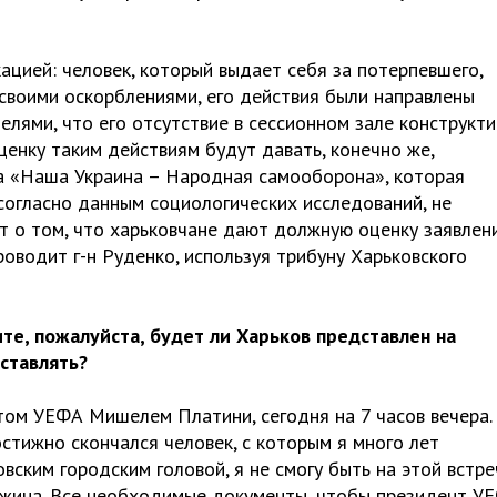
ацией: человек, который выдает себя за потерпевшего,
своими оскорблениями, его действия были направлены
елями, что его отсутствие в сессионном зале конструкт
ценку таким действиям будут давать, конечно же,
ла «Наша Украина – Народная самооборона», которая
согласно данным социологических исследований, не
ит о том, что харьковчане дают должную оценку заявлен
оводит г-н Руденко, используя трибуну Харьковского
те, пожалуйста, будет ли Харьков представлен на
ставлять?
том УЕФА Мишелем Платини, сегодня на 7 часов вечера.
остижно скончался человек, с которым я много лет
вским городским головой, я не смогу быть на этой встре
ужина. Все необходимые документы, чтобы президент У