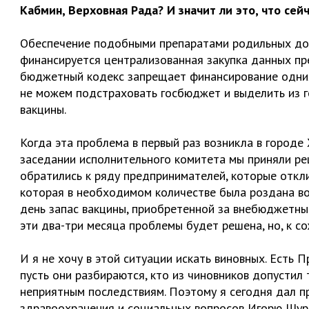
Кабмин, Верховная Рада? И значит ли это, что се
Обеспечение подобными препаратами родильных домо
финансируется централизованная закупка данных пр
бюджетный кодекс запрещает финансирование одних
не можем подстраховать госбюджет и выделить из 
вакцины.
Когда эта проблема в первый раз возникла в городе 
заседании исполнительного комитета мы приняли ре
обратились к ряду предпринимателей, которые откли
которая в необходимом количестве была роздана во
день запас вакцины, приобретенной за внебюджетные
эти два-три месяца проблемы будет решена, но, к со
И я не хочу в этой ситуации искать виновных. Есть 
пусть они разбираются, кто из чиновников допустил
неприятным последствиям. Поэтому я сегодня дал 
здравоохранения и социальных вопросов Игорю Шур