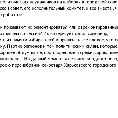
а политических неудачников на выборах в городской сове
кой совет, его исполнительный комитет, и все вместе , 
о работать.
они призывают их ремонтировать? Или отремонтированны
триваем на сессии? Их интересует одно: самопиар,
ть из памяти избирателей и привязать все плохое, что е
ину, Партии регионов и тем политическим силам, которые
заранее обдуманные, проговоренные и срежиссированные
онном зале… На данный момент я не вижу ни одного пово
прос о переизбрании секретаря Харьковского городского