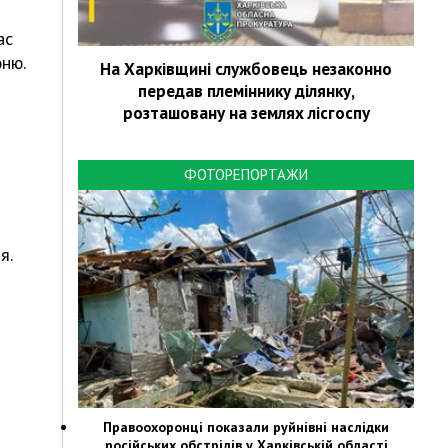
ас
ню.
На Харківщині службовець незаконно
передав племіннику ділянку,
розташовану на землях лісгоспу
ФОТОРЕПОРТАЖИ
я.
Правоохоронці показали руйнівні наслідки
російських обстрілів у Харківській області