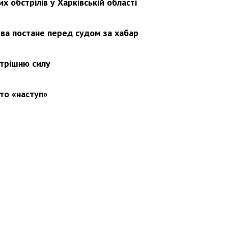
х обстрілів у Харківській області
ва постане перед судом за хабар
утрішню силу
то «наступ»