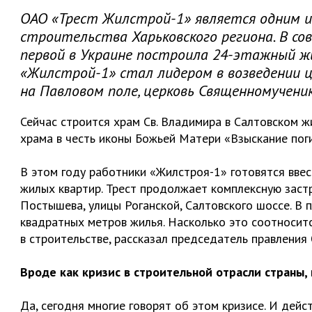
ОАО «Трест Жилстрой-1» является одним и
строительства Харьковского региона. В со
первой в Украине построила 24-этажный жи
«Жилстрой-1» стал лидером в возведении ц
на Павловом поле, церковь Священномученика
Сейчас строится храм Св. Владимира в Салтовском ж
храма в честь иконы Божьей Матери «Взыскание пог
В этом году работники «Жилстроя-1» готовятся вве
жилых квартир. Трест продолжает комплексную заст
Постышева, улицы Роганской, Салтовского шоссе. В 
квадратных метров жилья. Насколько это соотноситс
в строительстве, рассказал председатель правлени
Вроде как кризис в строительной отрасли страны,
Да, сегодня многие говорят об этом кризисе. И дейс