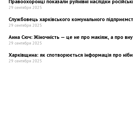
Правоохоронці показали руйнівні наслідки російськи
29 сентября 2025
Службовець харківського комунального підприємст
29 сентября 2025
Анна Сюч: Жіночність — це не про макіяж, а про вн
29 сентября 2025
Харківщина: як спотворюється інформація про ніби
29 сентября 2025