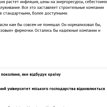
дня растет инфляция, цены на энергоресурсы, себестоим
служивание. Все это заставляет строительные компании
е стандартными, более доступными.
расли нам бы совсем не помешал. Он нормализовал бы,
азовые» фирмочки. Остались бы надежные компании и
покоління, яке відбудує країну
ьний університет міського господарства відновлюється