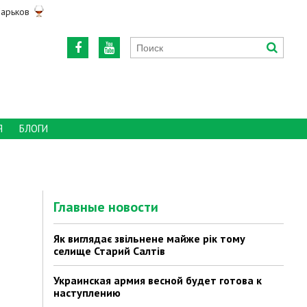
арьков
Я
БЛОГИ
Главные новости
Як виглядає звільнене майже рік тому
селище Старий Салтів
Украинская армия весной будет готова к
наступлению