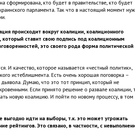
на сформирована, кто будет в правительстве, кто будет
краинского парламента. Так что в настоящий момент ну
ии.
уация происходит вокруг коалиции, коалиционного
ек, который ставит свою подпись под коалиционным
оговоренностей, это своего рода форма политической
я. И качество, которое называется «честный политик»,
еского истеблишмента. Есть очень хорошая поговорка –
 дьявола. Думаю, что это тот принцип, который не
ровенными. Если принято решение о развале коалиции, 
ать новую коалицию. И пойти по новому процессу, в том
е выгодно идти на выборы, т.к. это может угрожать
ие рейтингов. Это связано, в частности, с невыполнен