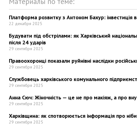
Материалы по теме:
Платформа розвитку з Антоном Бахур: інвестиція в 
22 декабря 2025
Будувати під обстрілами: як Харківський націонал
після 24 ударів
29 сентября 2025
Правоохоронці показали руйнівні наслідки російськи
29 сентября 2025
Службовець харківського комунального підприємст
29 сентября 2025
Анна Сюч: Жіночність — це не про макіяж, а про вн
29 сентября 2025
Харківщина: як спотворюється інформація про ніби
29 сентября 2025