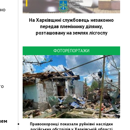
жно
На Харківщині службовець незаконно
передав племіннику ділянку,
розташовану на землях лісгоспу
ФОТОРЕПОРТАЖИ
то
ием
Правоохоронці показали руйнівні наслідки
російських обстрілів у Харківській області