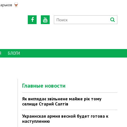
арьков
Я
БЛОГИ
Главные новости
Як виглядає звільнене майже рік тому
селище Старий Салтів
Украинская армия весной будет готова к
наступлению