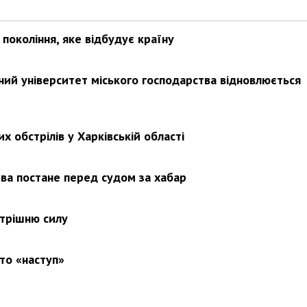
покоління, яке відбудує країну
ьний університет міського господарства відновлюється
х обстрілів у Харківській області
ва постане перед судом за хабар
утрішню силу
то «наступ»