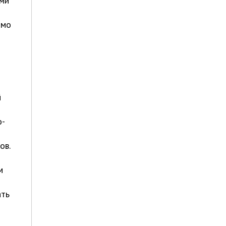
ами
имо
й
о-
ов.
м
ать