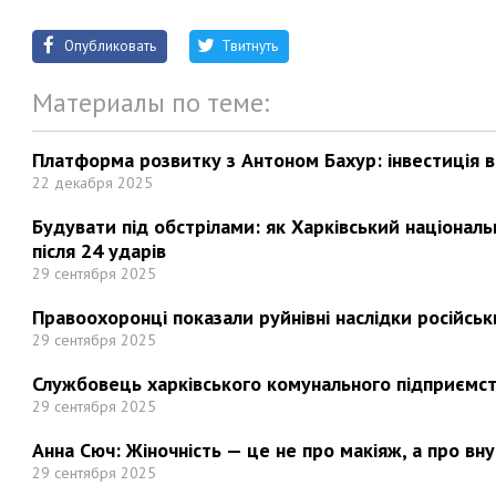
Опубликовать
Твитнуть
Материалы по теме:
Платформа розвитку з Антоном Бахур: інвестиція в 
22 декабря 2025
Будувати під обстрілами: як Харківський націонал
після 24 ударів
29 сентября 2025
Правоохоронці показали руйнівні наслідки російськи
29 сентября 2025
Службовець харківського комунального підприємст
29 сентября 2025
Анна Сюч: Жіночність — це не про макіяж, а про вн
29 сентября 2025