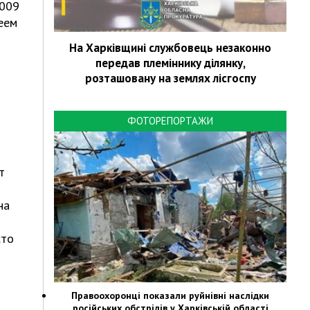
2009
еем
На Харківщині службовець незаконно
передав племіннику ділянку,
розташовану на землях лісгоспу
ФОТОРЕПОРТАЖИ
т
на
сто
Правоохоронці показали руйнівні наслідки
російських обстрілів у Харківській області