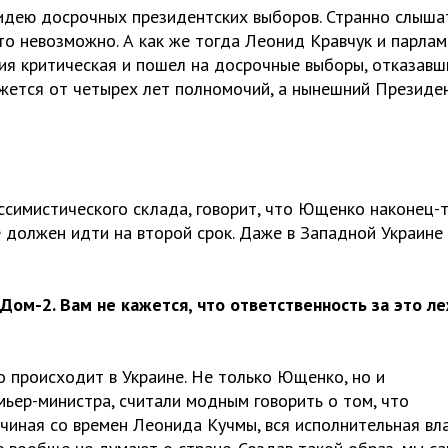
идею досрочных президентских выборов. Странно слышат
это невозможно. А как же тогда Леонид Кравчук и парла
ция критическая и пошел на досрочные выборы, отказавш
ажется от четырех лет полномочий, а нынешний Президе
ссимистического склада, говорит, что Ющенко наконец-
 должен идти на второй срок. Даже в Западной Украине 
ом-2. Вам не кажется, что ответственность за это л
то происходит в Украине. Не только Ющенко, но и
мьер-министра, считали модным говорить о том, что
ачиная со времен Леонида Кучмы, вся исполнительная вл