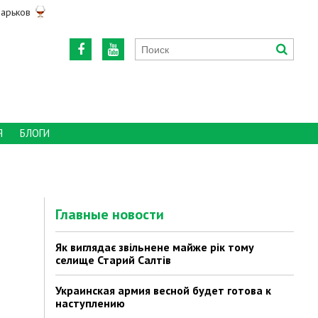
арьков
Я
БЛОГИ
Главные новости
Як виглядає звільнене майже рік тому
селище Старий Салтів
Украинская армия весной будет готова к
наступлению