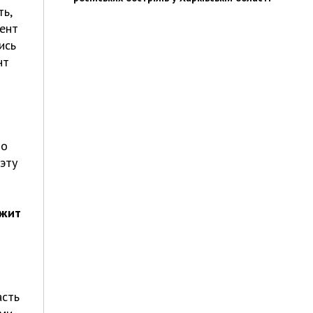
ь,
мент
ись
нт
то
эту
ежит
асть