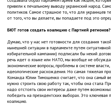
создавала образ парламентариев как людей, которые
привели к печальному выводу украинский народ. Сам
политиков. Самое страшное то, что для украинцев те
от того, что вы делаете, вы попадаете под это опре
БЮТ готов создать коалицию с Партией регионов? 
Думаю, что у нас нет готовности для создания тако
нынешней ситуации в парламенте путем ситуативной 
избирательной кампании) подписали бы некий договор
речь идет о языке или НАТО, мы вообще не обсужда
экономические вопросы, проблемы в системе власти,
идеологические расхождения. Но самая тяжелая про
Команда Юлии Тимошенко считает, что она самый в
нужно строить свою работу так, чтобы она стала Пр
надо отстоять свои интересы даже путем возможны
победить на президентских выборах. Это ключевая 
коалицию.