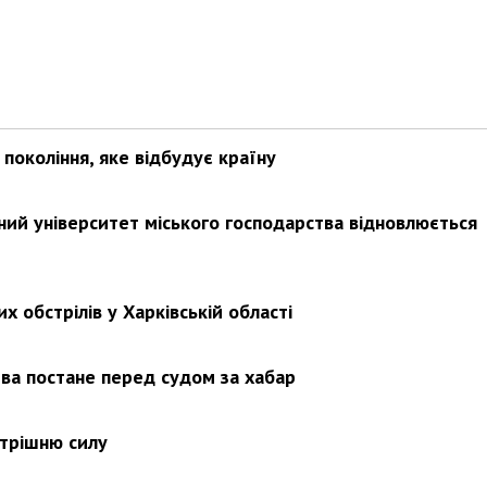
покоління, яке відбудує країну
ьний університет міського господарства відновлюється
х обстрілів у Харківській області
ва постане перед судом за хабар
утрішню силу