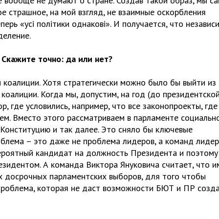
 вообще не думают о стране. Создав такой образ, мы с
ое страшное, на мой взгляд, не взаимные оскорбления
перь «усі політики однакові». И получается, что независ
деление.
Скажите точно: да или нет?
й коалиции. Хотя стратегически можно было бы выйти из
коалиции. Когда мы, допустим, на год (до президентско
, где условились, например, что все законопроекты, где
ем. Вместо этого рассматриваем в парламенте социальн
 Конституцию и так далее. Это сняло бы ключевые
блема – это даже не проблема лидеров, а команд лидер
ероятный кандидат на должность Президента и поэтому
езидентом. А команда Виктора Януковича считает, что и
х досрочных парламентских выборов, для того чтобы
проблема, которая не даст возможности БЮТ и ПР созд