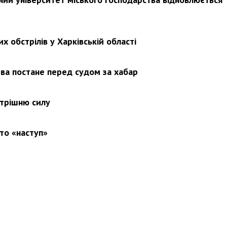
х обстрілів у Харківській області
ва постане перед судом за хабар
утрішню силу
то «наступ»