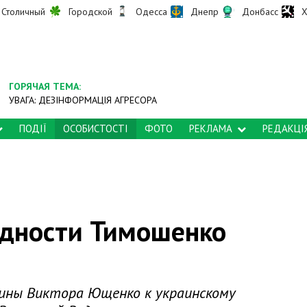
Столичный
Городской
Одесса
Днепр
Донбасс
Х
ГОРЯЧАЯ ТЕМА:
УВАГА: ДЕЗІНФОРМАЦІЯ АГРЕСОРА
ПОДІЇ
ОСОБИСТОСТІ
ФОТО
РЕКЛАМА
РЕДАКЦІ
адности Тимошенко
ины Виктора Ющенко к украинскому