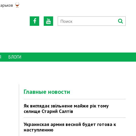
арьков
Я
БЛОГИ
Главные новости
Як виглядає звільнене майже рік тому
селище Старий Салтів
Украинская армия весной будет готова к
наступлению