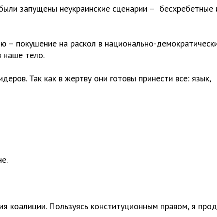
были запущены неукраинские сценарии – бесхребетные 
ию – покушение на раскол в национально-демократическ
в наше тело.
ров. Так как в жертву они готовы принести все: язык,
е.
я коалиции. Пользуясь конституционным правом, я про