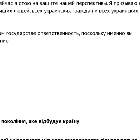
 сейчас я стою на защите нашей перспективы. Я призываю 
ящих людей, всех украинских граждан и всех украинских
том государстве ответственность, поскольку именно вы
ние.
покоління, яке відбудує країну
ьний університет міського господарства відновлюється