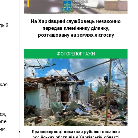
На Харківщині службовець незаконно
ждый
передав племіннику ділянку,
розташовану на землях лісгоспу
ФОТОРЕПОРТАЖИ
кая
ся,
опе
мм.
Правоохоронці показали руйнівні наслідки
російських обстрілів у Харківській області