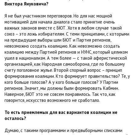
Виктора Януковича?
Я не был участником переговоров. Но для нас мощной
мотивацией для начала диалога стало принятие очень
важных законов вместе с БЮТ. Хотя в любом случае такой
союз – это ложь избирателям. С теми принципами, с которыми
на предыдущие выборы шли БЮТ и Партия регионов,
невозможно создать коалицию. Как невозможно создать
коалицию между Партией регионов и НУНС, который целиком
ушел в национализм. А тем более — с такой аферистической
организацией, как Народная самооборона, где по большому
счету поголовное жулье. Второй спорный вопрос – принцип
формирования коалиции. Кто формирует правительство? Те, у
кого больше голосов? А у кого больше голосов? У Партии
регионов. Значит, мы должны были формировать Кабмин.
Наверное, БЮТ это не совсем понравилось. Так что, как
говорится, искусство возможного не сработало.
То есть приемлемых для вас вариантов коалиции не
осталось?
Думаю, с такими программами и предвыборными списками