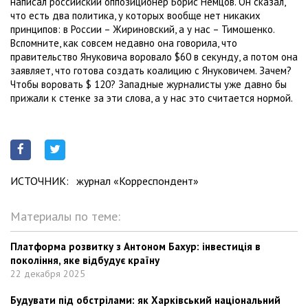
написал российский оппозиционер Борис Немцов. Он сказал,
что есть два политика, у которых вообще нет никаких
принципов: в России – Жириновский, а у нас – Тимошенко.
Вспомните, как совсем недавно она говорила, что
правительство Януковича воровало $60 в секунду, а потом она
заявляет, что готова создать коалицию с Януковичем. Зачем?
Чтобы воровать $ 120? Западные журналисты уже давно бы
прижали к стенке за эти слова, а у нас это считается нормой.
ИСТОЧНИК:
журнал «Корреспондент»
Материалы по теме:
Платформа розвитку з Антоном Бахур: інвестиція в
покоління, яке відбудує країну
22 декабря 2025
Будувати під обстрілами: як Харківський національний