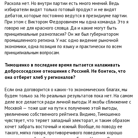
Раскола нет. Но внутри партии есть много мнений. Ведь
избиратели видят только готовый продукт и не видят
дебатов, которые постоянно ведутся в президиуме партии.
При этом с Виктором Федоровичем мы одна команда. Это я
говорю не для красного словца. Да и какие могут быть
принципиальные разногласия? Он же был губернатором
промышленного региона. У нас одно видение рыночной
экономики, одна позиция по языку и практически по всем
принципиальным вопросам.
Тимошенко в последнее время пытается налаживать
добрососедские отношения с Россией. Не боитесь, что
она отберет хлеб у регионалов?
Если она договорится о каких-то экономических благах, мы
будем только за. Но реальных результатов пока нет. На самом
деле все делается ради личной выгоды. И якобы сближение с
Москвой — тоже шаг на пути к получению этой выгоды,
увеличению собственного рейтинга. Видимо, Тимошенко
чувствует, что теряет западный электорат, и таким образом
хочет забрать восточный и южный. Вообще, по поводу ее
такого, мягко говоря, противоречивого поведения хорошо