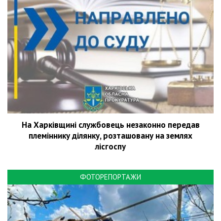
На Харківщині службовець незаконно передав
племіннику ділянку, розташовану на землях
лісгоспу
ФОТОРЕПОРТАЖИ