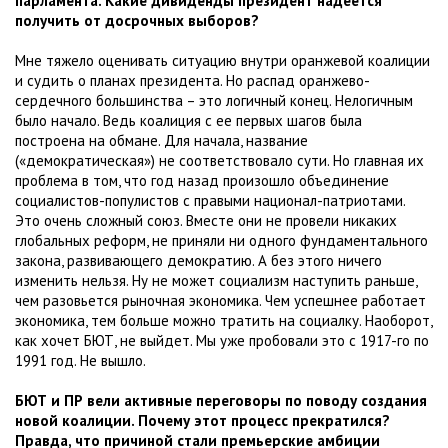
парламента. Какие дивиденды президент надеется
получить от досрочных выборов?
Мне тяжело оценивать ситуацию внутри оранжевой коалиции
и судить о планах президента. Но распад оранжево-
сердечного большинства – это логичный конец. Нелогичным
было начало. Ведь коалиция с ее первых шагов была
построена на обмане. Для начала, название
(«демократическая») не соответствовало сути. Но главная их
проблема в том, что год назад произошло объединение
социалистов-популистов с правыми национал-патриотами.
Это очень сложный союз. Вместе они не провели никаких
глобальных реформ, не приняли ни одного фундаментального
закона, развивающего демократию. А без этого ничего
изменить нельзя. Ну не может социализм наступить раньше,
чем разовьется рыночная экономика. Чем успешнее работает
экономика, тем больше можно тратить на социалку. Наоборот,
как хочет БЮТ, не выйдет. Мы уже пробовали это с 1917-го по
1991 год. Не вышло.
БЮТ и ПР вели активные переговоры по поводу создания
новой коалиции. Почему этот процесс прекратился?
Правда, что причиной стали премьерские амбиции