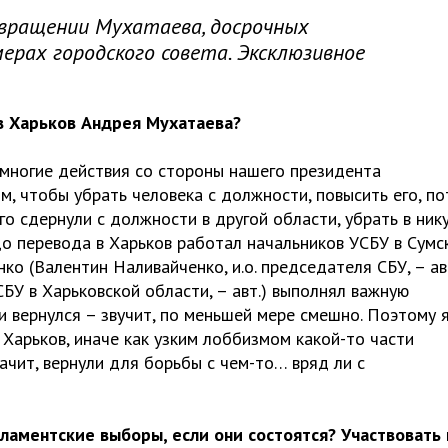
вращении Мухатаева, досрочных
рах городского совета. Эксклюзивное
 Харьков Андрея Мухатаева?
 многие действия со стороны нашего президента
м, чтобы убрать человека с должности, повысить его, п
го сдернули с должности в другой области, убрать в ник
до перевода в Харьков работал начальников УСБУ в Сумс
нко (Валентин Наливайченко, и.о. председателя СБУ, – авт
БУ в Харьковской области, – авт.) выполнял важную
 и вернулся – звучит, по меньшей мере смешно. Поэтому 
Харьков, иначе как узким лоббизмом какой-то части
ачит, вернули для борьбы с чем-то… вряд ли с
ламентские выборы, если они состоятся? Участвовать