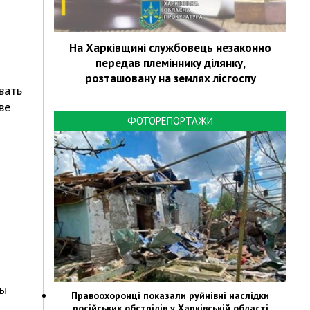
На Харківщині службовець незаконно
передав племіннику ділянку,
розташовану на землях лісгоспу
вать
ве
ФОТОРЕПОРТАЖИ
ды
Правоохоронці показали руйнівні наслідки
російських обстрілів у Харківській області