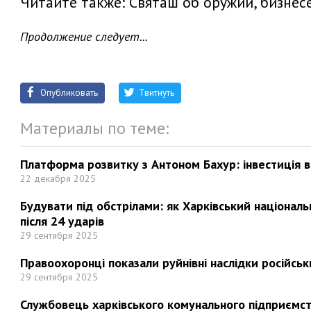
Читайте также:
Святаш об оружии, бизнесе
Продолжение следует...
Опубликовать
Твитнуть
Материалы по теме:
Платформа розвитку з Антоном Бахур: інвестиція в 
22 декабря 2025
Будувати під обстрілами: як Харківський націонал
після 24 ударів
29 сентября 2025
Правоохоронці показали руйнівні наслідки російськи
29 сентября 2025
Службовець харківського комунального підприємст