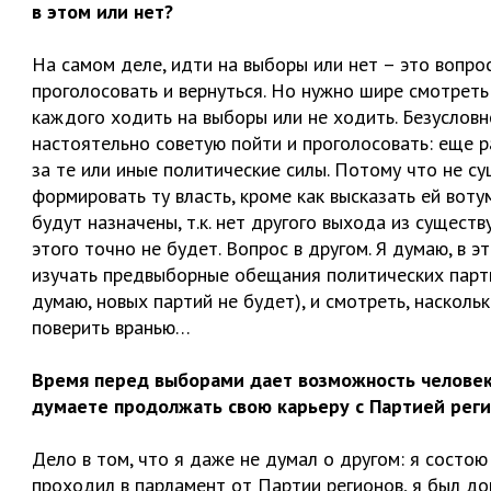
в этом или нет?
На самом деле, идти на выборы или нет – это вопро
проголосовать и вернуться. Но нужно шире смотреть
каждого ходить на выборы или не ходить. Безусловно
настоятельно советую пойти и проголосовать: еще р
за те или иные политические силы. Потому что не 
формировать ту власть, кроме как высказать ей воту
будут назначены, т.к. нет другого выхода из сущест
этого точно не будет. Вопрос в другом. Я думаю, в 
изучать предвыборные обещания политических парти
думаю, новых партий не будет), и смотреть, насколь
поверить вранью…
Время перед выборами дает возможность человеку 
думаете продолжать свою карьеру с Партией рег
Дело в том, что я даже не думал о другом: я состо
проходил в парламент от Партии регионов, я был д