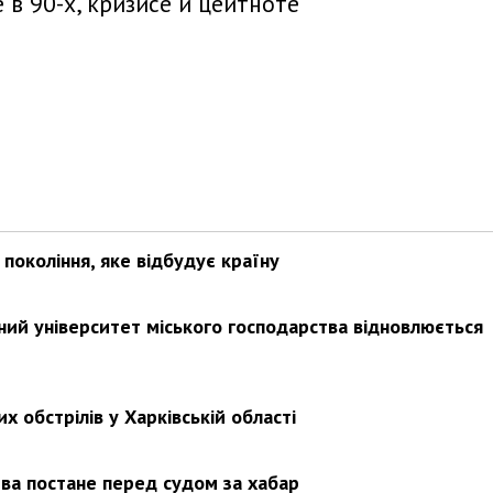
 в 90-х, кризисе и цейтноте
покоління, яке відбудує країну
ьний університет міського господарства відновлюється
х обстрілів у Харківській області
ва постане перед судом за хабар