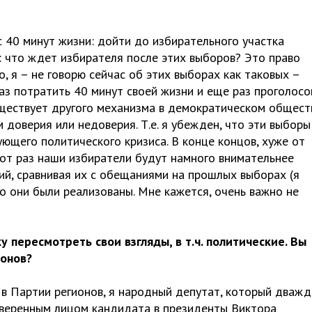
с 40 минут жизни: дойти до избирательного участка
: что ждет избирателя после этих выборов? Это право
, я – не говорю сейчас об этих выборах как таковых –
аз потратить 40 минут своей жизни и еще раз проголосо
существует другого механизма в демократическом общест
м доверия или недоверия. Т.е. я убежден, что эти выборы
вующего политического кризиса. В конце концов, хуже от
этот раз наши избиратели будут намного внимательнее
й, сравнивая их с обещаниями на прошлых выборах (я
ко они были реализованы. Мне кажется, очень важно не
пересмотреть свои взгляды, в т.ч. политические. Вы
ионов?
ю в Партии регионов, я народный депутат, который дваж
оверенным лицом кандидата в президенты Виктора