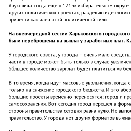
Януковича тогда еще в 171-м избирательном округе.
других политических проектах, разделяю идеологию
принести как член этой политической силы.
На внеочередной сессии Харьковского городского
были переброшены на выплату заработных плат. К
У городского совета, у города – очень мало средств
части в городе может быть только в случае увеличе
бόльшее количество зарплат будет платиться «в бел
В то время, когда идут массовые увольнения, когда
только на снижение городского бюджета. И это абс
большие проекты временно переносятся; город и пр
самосохранения. Вот сегодня город перешел в форма
стороны правительства сегодня равна нулю. Не выпо
правительство. У города нет других форматов выжив