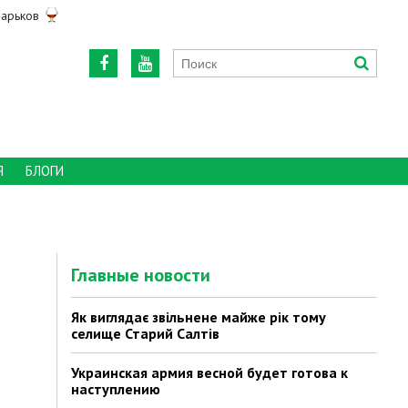
арьков
Я
БЛОГИ
Главные новости
Як виглядає звільнене майже рік тому
селище Старий Салтів
Украинская армия весной будет готова к
наступлению