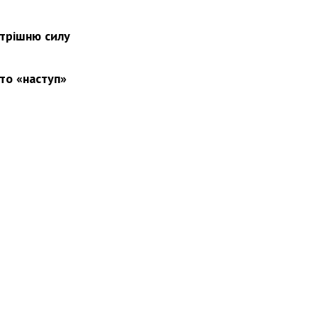
утрішню силу
то «наступ»
вини
Події
Особистості
Фото
Реклама
Редакція
Б