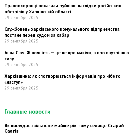
Правоохоронці показали руйнівні наслідки російських
обстрілів у Харківській області
29 сентября 2025
Службовець харківського комунального підприємства
постане перед судом за хабар
29 сентября 2025
Анна Сюч: Жіночність — це не про макіяж, а про внутрішню
силу
29 сентября 2025
Харківщина: як спотворюється інформація про нібито
«наступ»
29 сентября 2025
Главные новости
Як виглядає звільнене майже рік тому селище Старий
Салтів