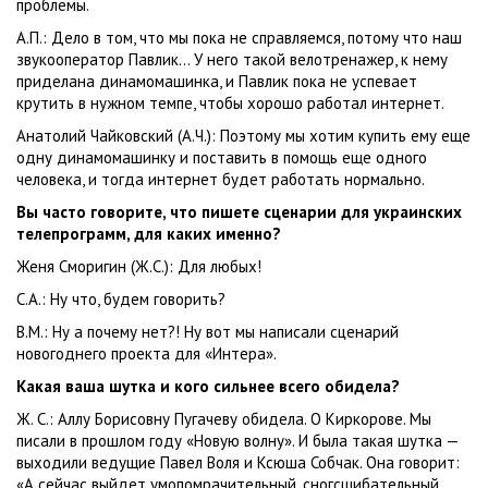
проблемы.
А.П.: Дело в том, что мы пока не справляемся, потому что наш
звукооператор Павлик… У него такой велотренажер, к нему
приделана динамомашинка, и Павлик пока не успевает
крутить в нужном темпе, чтобы хорошо работал интернет.
Анатолий Чайковский (А.Ч.): Поэтому мы хотим купить ему еще
одну динамомашинку и поставить в помощь еще одного
человека, и тогда интернет будет работать нормально.
Вы часто говорите, что пишете сценарии для украинских
телепрограмм, для каких именно?
Женя Сморигин (Ж.С.): Для любых!
С.А.: Ну что, будем говорить?
В.М.: Ну а почему нет?! Ну вот мы написали сценарий
новогоднего проекта для «Интера».
Какая ваша шутка и кого сильнее всего обидела?
Ж. С.: Аллу Борисовну Пугачеву обидела. О Киркорове. Мы
писали в прошлом году «Новую волну». И была такая шутка —
выходили ведущие Павел Воля и Ксюша Собчак. Она говорит:
«А сейчас выйдет умопомрачительный, сногсшибательный