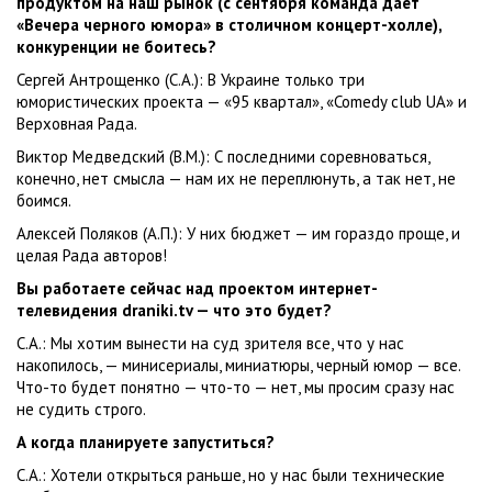
продуктом на наш рынок (с сентября команда дает
«Вечера черного юмора» в столичном концерт-холле),
конкуренции не боитесь?
Сергей Антрощенко (С.А.): В Украине только три
юмористических проекта — «95 квартал», «Comedy club UA» и
Верховная Рада.
Виктор Медведский (В.М.): С последними соревноваться,
конечно, нет смысла — нам их не переплюнуть, а так нет, не
боимся.
Алексей Поляков (А.П.): У них бюджет — им гораздо проще, и
целая Рада авторов!
Вы работаете сейчас над проектом интернет-
телевидения draniki.tv — что это будет?
С.А.: Мы хотим вынести на суд зрителя все, что у нас
накопилось, — минисериалы, миниатюры, черный юмор — все.
Что-то будет понятно — что-то — нет, мы просим сразу нас
не судить строго.
А когда планируете запуститься?
С.А.: Хотели открыться раньше, но у нас были технические