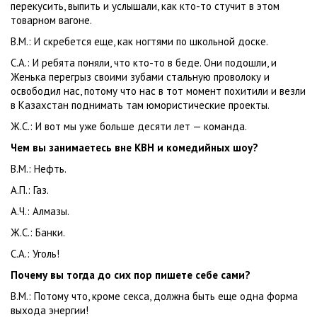
перекусить, выпить и услышали, как кто-то стучит в этом
товарном вагоне.
В.М.: И скребется еще, как ногтями по школьной доске.
С.А.: И ребята поняли, что кто-то в беде. Они подошли, и
Женька перегрыз своими зубами стальную проволоку и
освободил нас, потому что нас в тот момент похитили и везли
в Казахстан поднимать там юмористические проекты.
Ж.С.: И вот мы уже больше десяти лет — команда.
Чем вы занимаетесь вне КВН и комедийных шоу?
В.М.: Нефть.
А.П.: Газ.
А.Ч.: Алмазы.
Ж.С.: Банки.
С.А.: Уголь!
Почему вы тогда до сих пор пишете себе сами?
В.М.: Потому что, кроме секса, должна быть еще одна форма
выхода энергии!