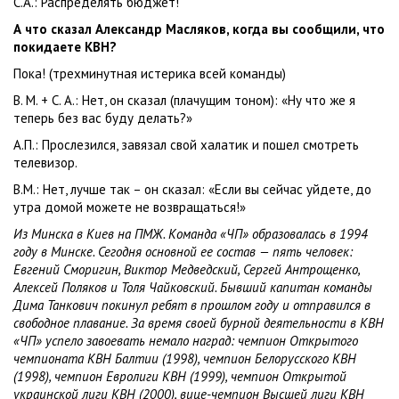
С.А.: Распределять бюджет!
А что сказал Александр Масляков, когда вы сообщили, что
покидаете КВН?
Пока! (трехминутная истерика всей команды)
В. М. + С. А.: Нет, он сказал (плачущим тоном): «Ну что же я
теперь без вас буду делать?»
А.П.: Прослезился, завязал свой халатик и пошел смотреть
телевизор.
В.М.: Нет, лучше так – он сказал: «Если вы сейчас уйдете, до
утра домой можете не возвращаться!»
Из Минска в Киев на ПМЖ. Команда «ЧП» образовалась в 1994
году в Минске. Сегодня основной ее состав — пять человек:
Евгений Сморигин, Виктор Медведский, Сергей Антрощенко,
Алексей Поляков и Толя Чайковский. Бывший капитан команды
Дима Танкович покинул ребят в прошлом году и отправился в
свободное плавание. За время своей бурной деятельности в КВН
«ЧП» успело завоевать немало наград: чемпион Открытого
чемпионата КВН Балтии (1998), чемпион Белорусского КВН
(1998), чемпион Евролиги КВН (1999), чемпион Открытой
украинской лиги КВН (2000), вице-чемпион Высшей лиги КВН