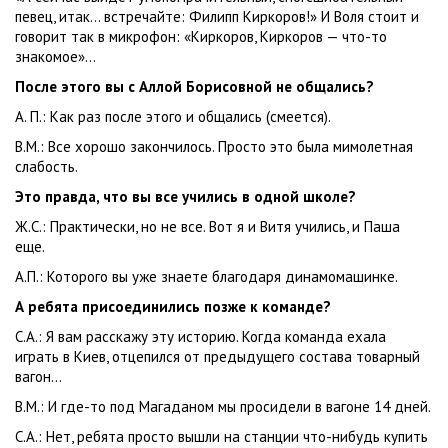
певец, итак... встречайте: Филипп Киркоров!» И Воля стоит и
говорит так в микрофон: «Киркоров, Киркоров — что-то
знакомое»…
После этого вы с Аллой Борисовной не общались?
А. П.: Как раз после этого и общались (смеется).
В.М.: Все хорошо закончилось. Просто это была мимолетная
слабость.
Это правда, что вы все учились в одной школе?
Ж.С.: Практически, но не все. Вот я и Витя учились, и Паша
еще.
А.П.: Которого вы уже знаете благодаря динамомашинке.
А ребята присоединились позже к команде?
С.А.: Я вам расскажу эту историю. Когда команда ехала
играть в Киев, отцепился от предыдущего состава товарный
вагон…
В.М.: И где-то под Магаданом мы просидели в вагоне 14 дней.
С.А.: Нет, ребята просто вышли на станции что-нибудь купить