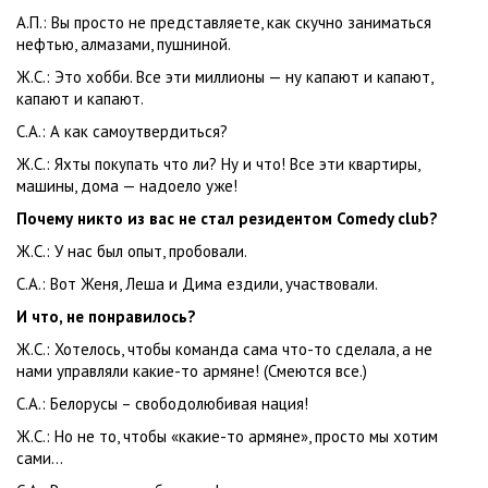
А.П.: Вы просто не представляете, как скучно заниматься
нефтью, алмазами, пушниной.
Ж.С.: Это хобби. Все эти миллионы — ну капают и капают,
капают и капают.
С.А.: А как самоутвердиться?
Ж.С.: Яхты покупать что ли? Ну и что! Все эти квартиры,
машины, дома — надоело уже!
Почему никто из вас не стал резидентом Comedy club?
Ж.С.: У нас был опыт, пробовали.
С.А.: Вот Женя, Леша и Дима ездили, участвовали.
И что, не понравилось?
Ж.С.: Хотелось, чтобы команда сама что-то сделала, а не
нами управляли какие-то армяне! (Смеются все.)
С.А.: Белорусы – свободолюбивая нация!
Ж.С.: Но не то, чтобы «какие-то армяне», просто мы хотим
сами...