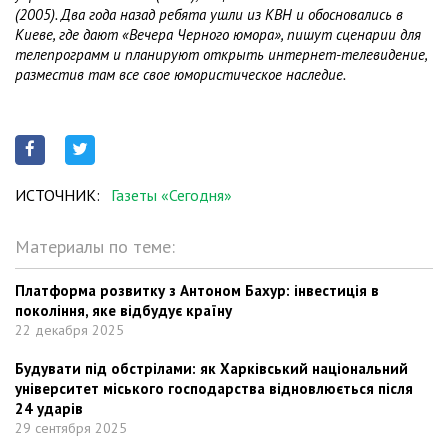
(2005). Два года назад ребята ушли из КВН и обосновались в
Киеве, где дают «Вечера Черного юмора», пишут сценарии для
телепрограмм и планируют открыть интернет-телевидение,
разместив там все свое юмористическое наследие.
ИСТОЧНИК:
Газеты «Сегодня»
Материалы по теме:
Платформа розвитку з Антоном Бахур: інвестиція в
покоління, яке відбудує країну
22 декабря 2025
Будувати під обстрілами: як Харківський національний
університет міського господарства відновлюється після
24 ударів
29 сентября 2025