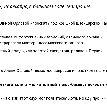
 19 декабря, в большом зале Театра им.
 Алиной Орловой «поискать под крышкой швейцарских ча
словатых фортепианных гармоний, отличного вокала и
трировала мастер-класс массового гипноза.
етный дождь, или золотой снег, столь редкие в Первой
ь Алине Орловой несколько вопросов и приоткрыть слег
резкого взлета – влиятельный в шоу-бизнесе покровит
имаю, как этот слух мог появиться? Хотя, между прочим,