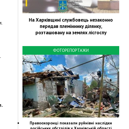
На Харківщині службовець незаконно
.
передав племіннику ділянку,
розташовану на землях лісгоспу
ФОТОРЕПОРТАЖИ
.
е.
Правоохоронці показали руйнівні наслідки
російських обстрілів у Харківській області