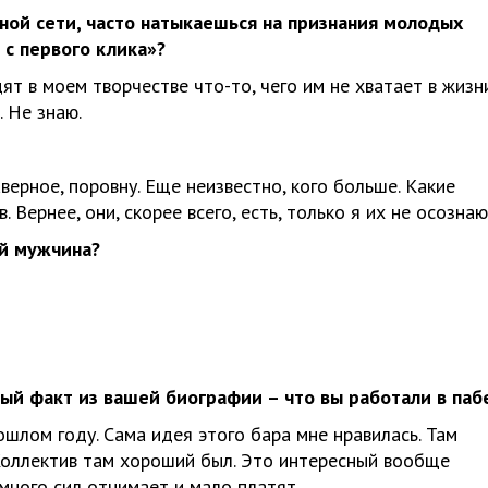
ной сети, часто натыкаешься на признания молодых
 с первого клика»?
дят в моем творчестве что-то, чего им не хватает в жизни
. Не знаю.
ерное, поровну. Еще неизвестно, кого больше. Какие
Вернее, они, скорее всего, есть, только я их не осознаю
ый мужчина?
ный факт из вашей биографии – что вы работали в паб
ошлом году. Сама идея этого бара мне нравилась. Там
 Коллектив там хороший был. Это интересный вообще
 много сил отнимает и мало платят.