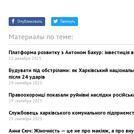
Опубликовать
Твитнуть
Материалы по теме:
Платформа розвитку з Антоном Бахур: інвестиція в 
22 декабря 2025
Будувати під обстрілами: як Харківський націонал
після 24 ударів
29 сентября 2025
Правоохоронці показали руйнівні наслідки російськи
29 сентября 2025
Службовець харківського комунального підприємст
29 сентября 2025
Анна Сюч: Жіночність — це не про макіяж, а про вн