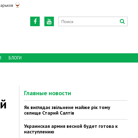
арьков
Я
БЛОГИ
Главные новости
ей
Як виглядає звільнене майже рік тому
селище Старий Салтів
Украинская армия весной будет готова к
наступлению