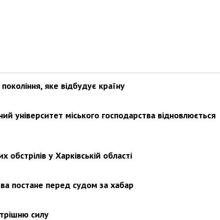
покоління, яке відбудує країну
ьний університет міського господарства відновлюється
х обстрілів у Харківській області
ва постане перед судом за хабар
утрішню силу