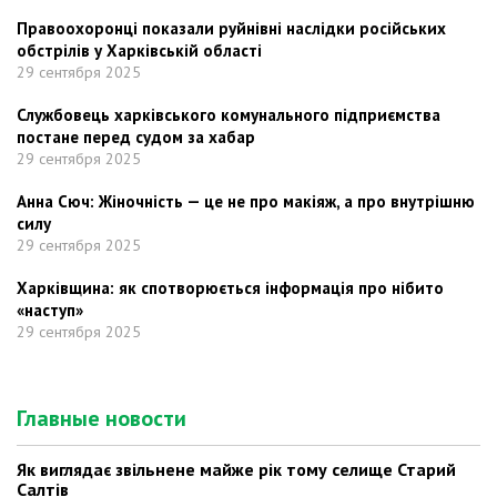
Правоохоронці показали руйнівні наслідки російських
обстрілів у Харківській області
29 сентября 2025
Службовець харківського комунального підприємства
постане перед судом за хабар
29 сентября 2025
Анна Сюч: Жіночність — це не про макіяж, а про внутрішню
силу
29 сентября 2025
Харківщина: як спотворюється інформація про нібито
«наступ»
29 сентября 2025
Главные новости
Як виглядає звільнене майже рік тому селище Старий
Салтів