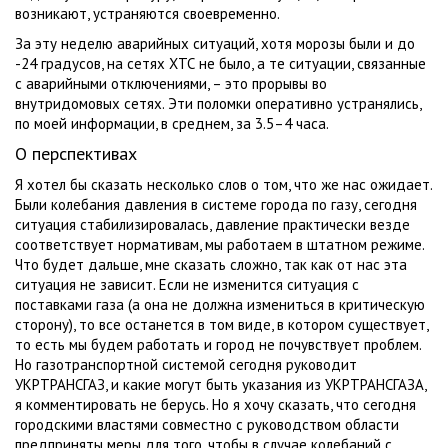
возникают, устраняются своевременно.
За эту неделю аварийных ситуаций, хотя морозы были и до
-24 градусов, на сетях ХТС не было, а те ситуации, связанные
с аварийными отключениями, – это прорывы во
внутридомовых сетях. Эти поломки оперативно устранялись,
по моей информации, в среднем, за 3.5–4 часа.
О перспективах
Я хотел бы сказать несколько слов о том, что же нас ожидает.
Были колебания давления в системе города по газу, сегодня
ситуация стабилизировалась, давление практически везде
соответствует нормативам, мы работаем в штатном режиме.
Что будет дальше, мне сказать сложно, так как от нас эта
ситуация не зависит. Если не изменится ситуация с
поставками газа (а она не должна измениться в критическую
сторону), то все останется в том виде, в котором существует,
то есть мы будем работать и город не почувствует проблем.
Но газотранспортной системой сегодня руководит
УКРТРАНСГАЗ, и какие могут быть указания из УКРТРАНСГАЗА,
я комментировать не берусь. Но я хочу сказать, что сегодня
городскими властями совместно с руководством области
предприняты меры для того, чтобы в случае колебаний с