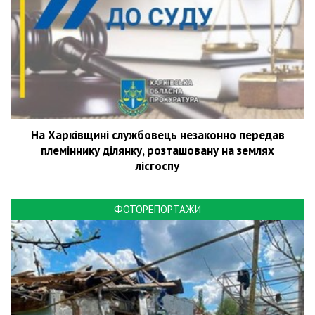
На Харківщині службовець незаконно передав
племіннику ділянку, розташовану на землях
лісгоспу
ФОТОРЕПОРТАЖИ