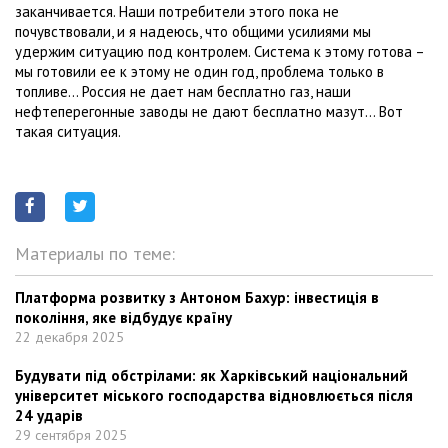
заканчивается. Наши потребители этого пока не
почувствовали, и я надеюсь, что общими усилиями мы
удержим ситуацию под контролем. Система к этому готова –
мы готовили ее к этому не один год, проблема только в
топливе… Россия не дает нам бесплатно газ, наши
нефтеперегонные заводы не дают бесплатно мазут… Вот
такая ситуация.
Материалы по теме:
Платформа розвитку з Антоном Бахур: інвестиція в
покоління, яке відбудує країну
22 декабря 2025
Будувати під обстрілами: як Харківський національний
університет міського господарства відновлюється після
24 ударів
29 сентября 2025