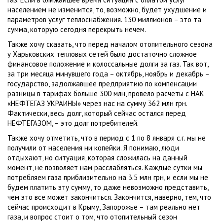
населением не изменится, то, возможно, будет ухудшение и
параметров услуг теплоснабжения. 130 миллионов – это та
сумма, которую сегодня перекрыть нечем.
Также хочу сказать, что перед началом отопительного сезона
у Харьковских тепловых сетей было достаточно сложное
финансовое положение и колоссальные долги за газ. Так вот,
за три месяца минувшего года – октябрь, ноябрь и декабрь –
государство, задолжавшее предприятию по компенсации
разницы в тарифах больше 300 млн, провело расчеты с НАК
«НЕФТЕГАЗ УКРАИНЫ» через нас на сумму 362 млн грн.
Фактически, весь долг, который сейчас остался перед
НЕФТЕГАЗОМ, – это долг потребителей.
Также хочу отметить, что в период с 1 по 8 января с.г. мы не
получили от населения ни копейки. Я понимаю, люди
отдыхают, но ситуация, которая сложилась на данный
момент, не позволяет нам расслабляться. Каждые сутки мы
потребляем газа приблизительно на 3.5 млн грн, и если мы не
будем платить эту сумму, то даже невозможно представить,
чем это все может закончиться. Закончится, наверно, тем, что
сейчас происходит в Крыму, Запорожье – там реально нет
газа, и вопрос стоит о том, что отопительный сезон