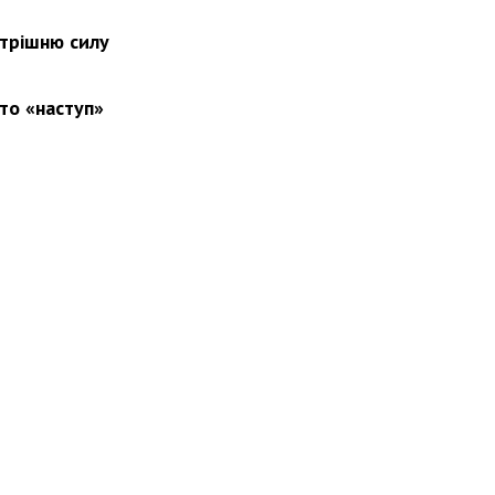
утрішню силу
то «наступ»
вини
Події
Особистості
Фото
Реклама
Редакція
Б
Новости Украины: события, политика, экономика, общество, в мире