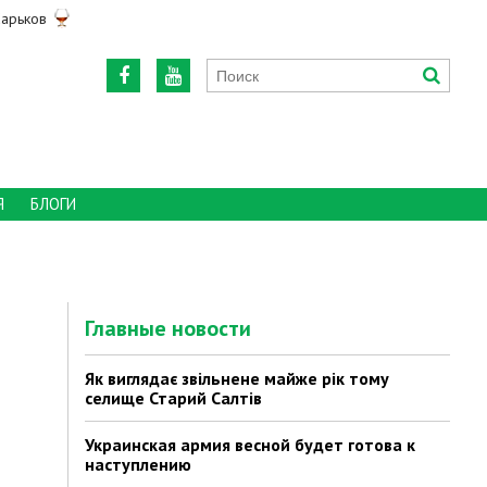
арьков
Я
БЛОГИ
Главные новости
Як виглядає звільнене майже рік тому
селище Старий Салтів
Украинская армия весной будет готова к
наступлению