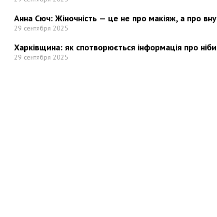
Анна Сюч: Жіночність — це не про макіяж, а про вн
29 сентября 2025
Харківщина: як спотворюється інформація про ніби
29 сентября 2025
Но
Мы в социальных сетях: