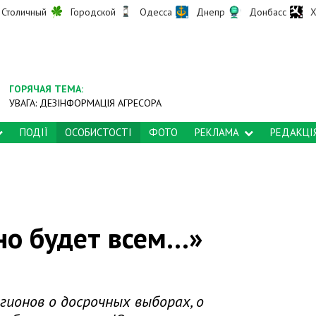
Столичный
Городской
Одесса
Днепр
Донбасс
Х
ГОРЯЧАЯ ТЕМА:
УВАГА: ДЕЗІНФОРМАЦІЯ АГРЕСОРА
ПОДІЇ
ОСОБИСТОСТІ
ФОТО
РЕКЛАМА
РЕДАКЦІ
о будет всем...»
ионов о досрочных выборах, о