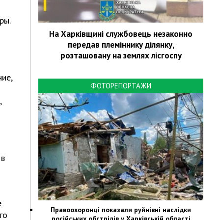
ры.
На Харківщині службовець незаконно
передав племіннику ділянку,
розташовану на землях лісгоспу
ие,
ФОТОРЕПОРТАЖИ
,
 в
е
Правоохоронці показали руйнівні наслідки
го
російських обстрілів у Харківській області