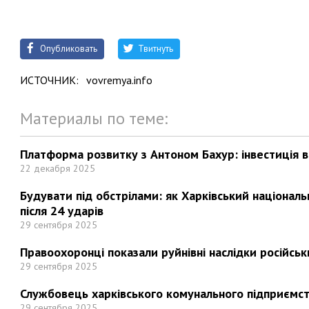
Опубликовать
Твитнуть
ИСТОЧНИК:
vovremya.info
Материалы по теме:
Платформа розвитку з Антоном Бахур: інвестиція в 
22 декабря 2025
Будувати під обстрілами: як Харківський націонал
після 24 ударів
29 сентября 2025
Правоохоронці показали руйнівні наслідки російськи
29 сентября 2025
Службовець харківського комунального підприємст
29 сентября 2025