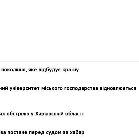
покоління, яке відбудує країну
ьний університет міського господарства відновлюється
х обстрілів у Харківській області
ва постане перед судом за хабар