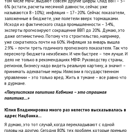
том числе МВФ, выдают совсем другие цифры. Спад ВВП – 5–
6% (кстати, расчеты месячной давности, сейчас уже
называются 8–10%); инфляция – 17–20%. Сейчас показатели,
заложенные в бюджете, уже полетели вверх тормашками.
Исходя из фактического спада промышленности – 34%,
эксперты прогнозируют сокращение ВВП до 20%. Думаю, это
даже оптимистично. Потому что строительство, например,
уже сократилось почти на 60%. Инфляция за январь вышла
2.9% – почти треть годичного прогнозного показателя. Так что
пересмотр бюджета неизбежен. И чем быстрее – тем лучше. И
дело не только в рекомендациях МВФ. Руководству страны,
регионов, бизнесу надо видеть реальную картину, а значит –
принимать адекватные меры. Иллюзии в государственном
управлении – это только вред. Жить в тумане – все равно что
в дурмане.
«Популистская политика Кабмина – это страшная
политика...»
Юлия Владимировна много раз нелестно высказывалась в
адрес Нацбанка…
Я думаю, это тот случай, когда перекладывают с одной
головы на другую. Сегодня 80% тех проблем, которые премьер