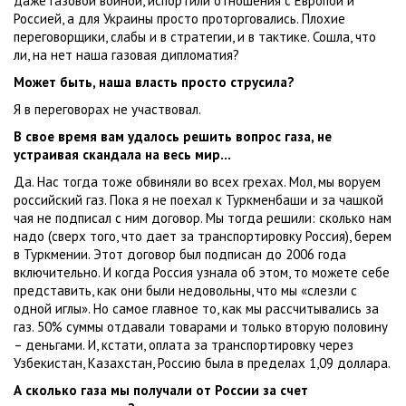
даже газовой войной, испортили отношения с Европой и
Россией, а для Украины просто проторговались. Плохие
переговорщики, слабы и в стратегии, и в тактике. Сошла, что
ли, на нет наша газовая дипломатия?
Может быть, наша власть просто струсила?
Я в переговорах не участвовал.
В свое время вам удалось решить вопрос газа, не
устраивая скандала на весь мир…
Да. Нас тогда тоже обвиняли во всех грехах. Мол, мы воруем
российский газ. Пока я не поехал к Туркменбаши и за чашкой
чая не подписал с ним договор. Мы тогда решили: сколько нам
надо (сверх того, что дает за транспортировку Россия), берем
в Туркмении. Этот договор был подписан до 2006 года
включительно. И когда Россия узнала об этом, то можете себе
представить, как они были недовольны, что мы «слезли с
одной иглы». Но самое главное то, как мы рассчитывались за
газ. 50% суммы отдавали товарами и только вторую половину
– деньгами. И, кстати, оплата за транспортировку через
Узбекистан, Казахстан, Россию была в пределах 1,09 доллара.
А сколько газа мы получали от России за счет