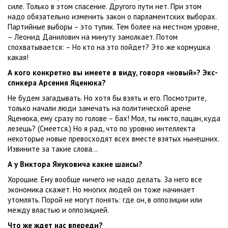
силе. Только в этом спасение. Другого пути нет. При этом
надо обязательно изменить закон о парламентских выборах.
Партийные выборы – это тупик. Тем более на местном уровне,
– Леонид Данилович на минуту замолкает. Потом
спохватывается: – Но кто на это пойдет? Это же кормушка
какая!
А кого конкретно вы имеете в виду, говоря «новый»? Экс-
спикера Арсения Яценюка?
Не будем загадывать. Но хотя бы взять и его. Посмотрите,
только начали люди замечать на политической арене
Яценюка, ему сразу по голове – бах! Мол, ты никто, пацан, куда
лезешь? (Смеется.) Но я рад, что по уровню интеллекта
некоторые новые превосходят всех вместе взятых нынешних.
Извините за такие слова…
А у Виктора Януковича какие шансы?
Хорошие. Ему вообще ничего не надо делать. За него все
экономика скажет. Но многих людей он тоже начинает
утомлять. Порой не могут понять: где он, в оппозиции или
между властью и оппозицией.
Что же ждет нас впереди?