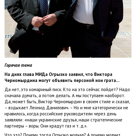
Горячая тема
На днях глава МИДа Огрызко заявил, что Виктора
Черномырдина могут объявить персоной нон грата…
Да нет, это комариный писк. Кто на это сейчас пойдет? Надо
сначала думать, а потом делать. А мы поступаем наоборот.
Да, может быть, Виктор Черномырдин в своем стиле и сказал,
– вздыхает Леонид Данилович. – Но и мне категорически не
нравилось, когда российские руководители через день
заявляли: «наши украинские друзья, наши стратегические
партнеры – воры. Они крадут газ и т. д.».
Что это? Почему тогда Огрызко молчал? А почему молчит,