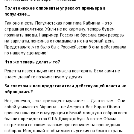
Политические оппоненты упрекают премьера в
популизме…
Так оно и есть. Популистская политика Кабмина – это
страшная политика. Жили не по карману, теперь будем
пожинать плоды. Например, Россия не бросила свои резервы
на зарплаты, пенсии, а откладывала их на черный день.
Представьте, что было бы с Россией, если б она действовала
по нашему сценарию!
Что же теперь делать-то?
Рецепты известны, их нет смысла повторять. Если сами не
знаем, давайте позаимствуем у других.
За советом к вам представители действующей власти не
обращались?
Нет, конечно, – экс-президент мрачнеет. – Да что там… Они
собой упиваются. Украина – не Америка. Вот Барак Обама
пришел накануне инаугурации в Белый дом, куда собрал всех
бывших президентов США Джордж Буш. А потом Обама
встретился со своим главным противником на прошедших
выборах. Мол, давайте объединять усилия на благо страны.