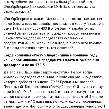
тысячу кубометров газа, эта цена была убыточной для
«РосУкрЭнерго» (как сообщили СМИ). За счет чего же эта
структура жила?
«РосУкрЭнерго» отдавала Украине газа столько, сколько нам
надо было, а весь оставшийся поставляла в Европу. У нас цена
была 179, а там – 350–400. В этом был их заработок, их
бизнес! Зачем говорить, что посредник коррумпированный?
Зачем? Что он, дороже продавал газ украинским
предприятиям? Или Украине не выгодно было у него покупать,
была альтернатива покупать газ дешевле?
Когда компания «РосУкрЭнерго» ушла в прошлом году,
наши промышленные предприятия платили уже по 300
долларов, а не по 179.5…
Да, это так. Наши еще сверху накрутили. Не зря тогда
Дмитрий Медведев спрашивал: а куда они разницу девают,
которую добавляют к цене 179.5? Правильный вопрос?
Правильный. Так в чем вина «РосУкрЭнерго»? Я вам так скажу:
если бы «РосУкрЭнерго» можно было «зацепить», уже сотни
уголовных дел открыли бы. Так, наверное, не за что! И что же
теперь получили? Отказавшись от услуг одного посредника,
завели другого. «Газпром» – это государственный монополист!