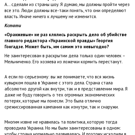
А… сделали из страны шоу. Я думаю, мы должны пройти через
все это. Люди должны все-таки понять, что они определяют
власть. Иначе ничего к лучшему не изменится.
Кстати
«Оранжевые» не раз клялись раскрыть дело об убийстве
главного редактора «Украинской правды» Георгия
Гонгадзе. Может быть, им самим это невыгодно?
Не заинтересован в раскрытии дела только один человек –
Мельниченко. Его хозяева из ложечки кормить перестанут.
А если по-серьезному: вы же понимаете, что вся жизнь
кувырком пошла в Украине с этого дела. Страна стала
абсолютно другой как внутри, так и в представлении мира. Я
даже не буду говорить о тех огромных экономических
потерях, которые мы понесли. Это была отлично
срежиссированная кампания как изнутри, так и снаружи.
Многим извне не нравилась та политика, которую тогда
проводила Украина. Но мы были заинтересованы в одном:
чтобы страна нормально развивалась. И поэтому исходили в