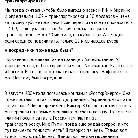
транспортировки?
Мы тогда считали, чтобы было выгодно всем: и РФ, и Украине.
И определили: 1.09 – транспортировка и 50 долларов – цена
за тысячу кубометров газа. Если пересчитать этот показатель
– 1.09, то получалось, что Россия отдавала нам за
транспортировку до 30 миллиардов кубов газа. А сегодня,
если среднее подсчитать, только 12 миллиардов кубов.
А посредники тоже ведь были?
Туркмения продавала газ на границе с Узбекистаном. А
дальше его надо было провести через Узбекистан, Казахстан
и Россию. Естественно, охватить всю цепочку «Нафтогаз» не
мог. Поэтому был посредник.
В августе 2004 года появилась компания «РосУкрЭнерго». Она
тоже поставляла газ только до границы с Украиной. Что потом
произошло? Лично президент Виктор Ющенко настоял, чтобы
мы перешли на прямые денежные расчеты по газу. То есть мы
платим России за газ, а Россия нам платит за
транспортировку. Мне Путин тогда еще задал вопрос: а что,
тут какие-то тонкости есть? Я говорю: да, есть. Только вот
здесь тонкости. (Леонид Данилович недвусмысленным