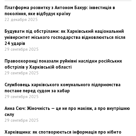
Платформа розвитку з Антоном Бахур: інвестиція в
покоління, яке відбудує країну
22 декабря 2025
Будувати під обстрілами: як Харківський національний
університет міського господарства відновлюється після
24 ударів
29 сентября 2025
Правоохоронці показали руйнівні наслідки російських
обстрілів у Харківській області
29 сентября 2025
Службовець харківського комунального підприємства
постане перед судом за хабар
29 сентября 2025
Анна Сюч: Жіночність — це не про макіяж, а про внутрішню
силу
29 сентября 2025
Харківщина: як спотворюється інформація про нібито