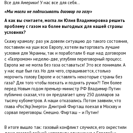
Все для Америки! У нас все для себя…
«Мы могли не подписывать договор по газу»
А как вы считаете, могла ли Юлия Владимировна решить
проблему с газом на более выгодных для нашей страны
условиях?
Скажу крамолу: раз уж довели ситуацию до такого состояния,
поставили на уши всю Европу, хотели выторговать лучшие
условия для Украины, так и поработали б еще над договором
с «Газпромом» неделю-две, углубляя переговорный процесс.
Европа же не могла без газа оставаться! Это все понимали. А
у нас еще был газ. Но для чего, спрашивается, столько
морочить голову Европе и оставлять некоторые страны без
газа? Для того чтобы поехать и поднять ручки?! Тем более
перед Новым годом премьер-министр РФ Владимир Путин
публично сказал, что он предлагает цену 250 долларов за
тысячу кубометров. А наши отказались. Потом заявили, что
глава «РосУкрЭнерго» Дмитрий Фирташ поехал в Москву и
сорвал переговоры. Смешно. Фирташ – и Путин!
В итоге вышло так: газовый конфликт случился, его окрестили