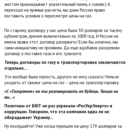
жестом прикладывает указательный палец к голове.) А
переходя на прямые расчеты, мы дали России право
поставить условия о пересмотре цены на газ.
По старому договору у нас цена была 50 долларов за тысячу
кубометров, причем включительно по 2009 год. И Россия не
имела права этот договор разорвать! Если бы, конечно, мы
сами инициативу не проявили. Да еще вдобавок разделили
договор о поставке газа и его транзите.
Теперь договоры по газу и транспортировке заключаются
отдельно…
Это вообще была глупость, другого не могу сказать! Нельзя
уходить от связки: цена на газ – цена на транспортировку.
«С «Газпромом» на ты разговаривать не будешь. Только на
вы…»
Политики от БЮТ не раз упрекали «РосУкрЭнерго» в
коррупции. Говорили, что эта компания едва ли не
обкрадывает Украину…
Ну послушайте! Уже когда перешли на цену 179 долларов за