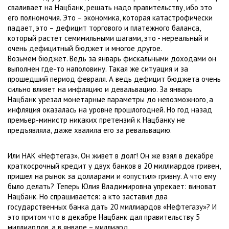
сваливает на Нацбанк, решать надо правительству, ибо это
его полномочия. Это – экономика, которая катастрофически
падает, это – дефицит торгового и платежного баланса,
который растет семимильными шагами, это - нереальный и
очень дефицитный бюджет и многое другое.
Возьмем бюджет. Ведь за январь фискальными доходами он
выполнен где-то наполовину. Такая же ситуация и за
прошедший период февраля. А ведь дефицит бюджета очень
сильно влияет на инфляцию и девальвацию. За январь
Нацбанк урезал монетарные параметры до невозможного, а
инфляция оказалась на уровне прошлогодней. Но год назад
премьер-министр никаких претензий к Нацбанку не
предъявляла, даже хвалила его за ревальвацию.
Или НАК «Нефтегаз». Он живет в долг! Он же взял в декабре
краткосрочный кредит у двух банков в 20 миллиардов гривен,
пришел на рынок за долларами и «опустил» гривну. А что ему
было делать? Теперь Юлия Владимировна упрекает: виноват
Нацбанк. Но спрашивается: а кто заставил два
государственных банка дать 20 миллиардов «Нефтегазу»? И
это притом что в декабре Нацбанк дал правительству 5
миллиардов, а в январе – миллиард.