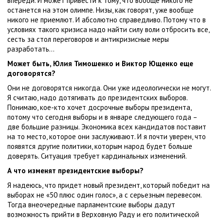
впереди. И может привести к тому, что вообще никого не
останется на этом олимпе. Низы, как говорят, уже вообще
никого не приемлют. И абсолютно справедливо. Потому что в
условиях такого кризиса надо найти силу воли отбросить все,
сесть за стол переговоров и антикризисные меры
разработать…
Может быть, Юлия Тимошенко и Виктор Ющенко еще
договорятся?
Они не договорятся никогда. Они уже идеологически не могут.
Я считаю, надо дотягивать до президентских выборов.
Понимаю, кое-кто хочет досрочные выборы президента,
потому что сегодня выборы и в январе следующего года –
две большие разницы. Экономика всех кандидатов поставит
на то место, которое они заслуживают. И я почти уверен, что
появятся другие политики, которым народ будет больше
доверять. Ситуация требует кардинальных изменений.
А что изменят президентские выборы?
Я надеюсь, что придет новый президент, который победит на
выборах не «50 плюс один голос», а с серьезным перевесом.
Тогда внеочередные парламентские выборы дадут
возможность прийти в Верховную Раду и его политической