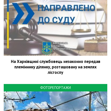
На Харківщині службовець незаконно передав
племіннику ділянку, розташовану на землях
лісгоспу
ФОТОРЕПОРТАЖИ