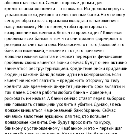
абсолютная правда. Самые здоровые деньги для
кредитования экономики – это вклады. Мы должны вернуть
украинских вкладчиков в отечественные банки. Но я не могу
сегодня обратиться с призывом вкладывать накопления в
нашу экономику. Не то время, чтобы гарантировать
возвращение вложенного. Ведь что происходит? Ключевая
проблема всех банков в том, что они должны формировать
резервы за счет капитала. Независимо от того, большой это
банк или маленький, – выживет тот, кто привлечет
дополнительный капитал и сможет перекрыть финансовые
проблемы своих клиентов. Банки сейчас будут очень активно
заниматься реструктуризацией. Кредитные риски придавили
людей, и каждый банк должен идти на компромиссы. Если
клиент не может платить – предложить отсрочку по телу
кредита или временный аннуитет, изменить срок выплаты и
так далее. Основа работы любого банка – доверие, и
рисковать им нельзя. А банки сейчас ставят перед выбором:
или повышать ставки, или уходить в убытки. Думаю, здесь
должен вмешаться Национальный банк Украины. Сейчас
начались валютные аукционы для тех, кто погашает
долларовые кредиты. Они будут проходить по курсу,
близкому к установленному Нацбанком, и это – первый шаг