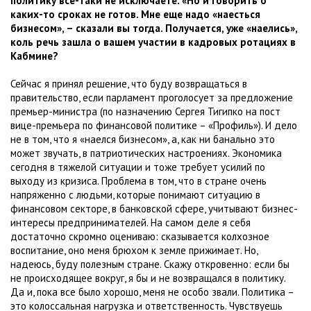
политику все-таки не исключаете. «Но и говорить о
каких-то сроках не готов. Мне еще надо «наесться
бизнесом», – сказали вы тогда. Получается, уже «наелись»,
коль речь зашла о вашем участии в кадровых ротациях в
Кабмине?
Сейчас я принял решение, что буду возвращаться в
правительство, если парламент проголосует за предложение
премьер-министра (по назначению Сергея Тигипко на пост
вице-премьера по финансовой политике – «Профиль»). И дело
не в том, что я «наелся бизнесом», а, как ни банально это
может звучать, в патриотических настроениях. Экономика
сегодня в тяжелой ситуации и тоже требует усилий по
выходу из кризиса. Проблема в том, что в стране очень
напряженно с людьми, которые понимают ситуацию в
финансовом секторе, в банковской сфере, учитывают бизнес-
интересы предпринимателей. На самом деле я себя
достаточно скромно оцениваю: сказывается колхозное
воспитание, оно меня брюхом к земле прижимает. Но,
надеюсь, буду полезным стране. Скажу откровенно: если бы
не происходящее вокруг, я бы и не возвращался в политику.
Да и, пока все было хорошо, меня не особо звали. Политика –
это колоссальная нагрузка и ответственность. Чувствуешь