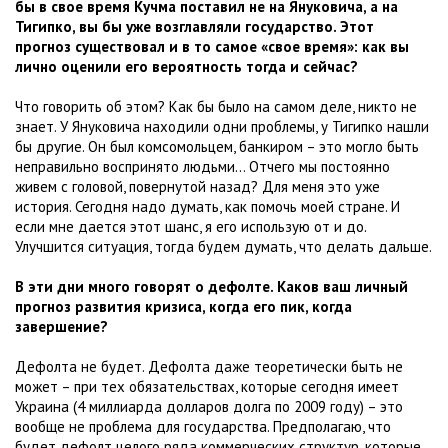
бы в свое время Кучма поставил не на Януковича, а на
Тигипко, вы бы уже возглавляли государство. Этот
прогноз существовал и в то самое «свое время»: как вы
лично оценили его вероятность тогда и сейчас?
Что говорить об этом? Как бы было на самом деле, никто не
знает. У Януковича находили одни проблемы, у Тигипко нашли
бы другие. Он был комсомольцем, банкиром – это могло быть
неправильно воспринято людьми… Отчего мы постоянно
живем с головой, повернутой назад? Для меня это уже
история. Сегодня надо думать, как помочь моей стране. И
если мне дается этот шанс, я его использую от и до.
Улучшится ситуация, тогда будем думать, что делать дальше.
В эти дни много говорят о дефолте. Каков ваш личный
прогноз развития кризиса, когда его пик, когда
завершение?
Дефолта не будет. Дефолта даже теоретически быть не
может – при тех обязательствах, которые сегодня имеет
Украина (4 миллиарда долларов долга по 2009 году) – это
вообще не проблема для государства. Предполагаю, что
будет дефолт целого ряда коммерческих структур, которые