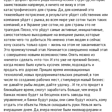
заимствовали напрямую, я ничего не вижу в этом
катастрофического для страны. Да, для компаний это
тяжелейшее потрясение, в результате уйдет собственник или
компания уйдет с рынка, во всем мире уже сотни тысяч таких
компаний, и в Украине уже сотни, но для страны это не
трагедия. Плохо, что уйдут самые активные, инициативные,
самостоятельно выходившие на внешние рынки, которые
хотели чего-то добиться. Но именно этим людям я сейчас
хочу сказать только одно – жизнь на этом не заканчивается.
Это промежуточный этап. Начинается совершенно новый этап
с совершенно новыми возможностями. Опять можно из
«ничего» сделать «что-то». И это уже не прежний бизнес,
когда можно было купить кусочек земли, подождать и
продать его дороже. Пришло время инновационных
технологий, новых предпринимательских решений, в том
числе по созданию рабочих мест, стимулируя малый бизнес:
не давайте рыбы людям, дайте удочку… И те, кто придет в
ближайшее время, смогут заработать больше, чем вчера. В
банках можно будет за бесценок взять заводы под
управление, и банки будут рады, они сами будут искать, кому
отдать эти объекты. Нельзя складывать руки. Нельзя жить
вчерашним днем. Да, вчера многие были миллиардерами и