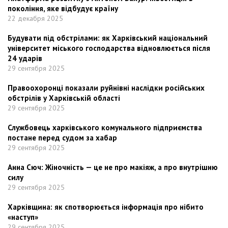
покоління, яке відбудує країну
22 декабря 2025
Будувати під обстрілами: як Харківський національний
університет міського господарства відновлюється після
24 ударів
29 сентября 2025
Правоохоронці показали руйнівні наслідки російських
обстрілів у Харківській області
29 сентября 2025
Службовець харківського комунального підприємства
постане перед судом за хабар
29 сентября 2025
Анна Сюч: Жіночність — це не про макіяж, а про внутрішню
силу
29 сентября 2025
Харківщина: як спотворюється інформація про нібито
«наступ»
29 сентября 2025