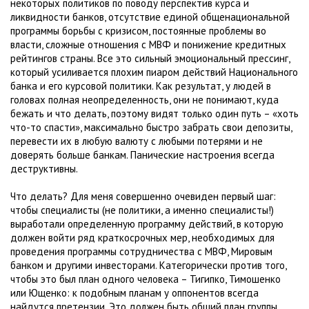
некоторых политиков по поводу перспектив курса и
ликвидности банков, отсутствие единой общенациональной
программы борьбы с кризисом, постоянные проблемы во
власти, сложные отношения с МВФ и понижение кредитных
рейтингов страны. Все это сильный эмоциональный прессинг,
который усиливается плохим пиаром действий Национального
банка и его курсовой политики. Как результат, у людей в
головах полная неопределенность, они не понимают, куда
бежать и что делать, поэтому видят только один путь – «хоть
что-то спасти», максимально быстро забрать свои депозиты,
перевести их в любую валюту с любыми потерями и не
доверять больше банкам. Панические настроения всегда
деструктивны.
Что делать? Для меня совершенно очевиден первый шаг:
чтобы специалисты (не политики, а именно специалисты!)
выработали определенную программу действий, в которую
должен войти ряд краткосрочных мер, необходимых для
проведения программы сотрудничества с МВФ, Мировым
банком и другими инвесторами. Категорически против того,
чтобы это был план одного человека – Тигипко, Тимошенко
или Ющенко: к подобным планам у оппонентов всегда
найдутся претензии. Это должен быть общий план группы