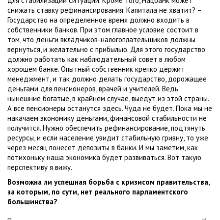
для стабилизации ситуации. Кроме того, Нацбанк может
снижать ставку рефинансирования. Капитала не хватит? –
Государство на определенное время должно входить в
собственники банков. При этом главное условие состоит в
том, что деньги вкладчиков-налогоплательщиков должны
вернуться, и желательно с прибылью. Для этого государство
должно работать как наблюдательный совет в любом
хорошем банке. Опытный собственник крепко держит
менеджмент, и так должно делать государство, дорожащее
деньгами для пенсионеров, врачей и учителей. Ведь
нынешние богатые, в крайнем случае, выедут из этой страны.
А все пенсионеры останутся здесь. Чуда не будет. Пока мы не
накачаем экономику деньгами, финансовой стабильности не
получится. Нужно обеспечить рефинансирование, подтянуть
ресурсы, и если население увидит стабильную гривну, то уже
через месяц понесет депозиты в банки. И мы заметим, как
потихоньку наша экономика будет развиваться. Вот такую
перспективу я вижу.
Возможна ли успешная борьба с кризисом правительства,
за которым, по сути, нет реального парламентского
большинства?