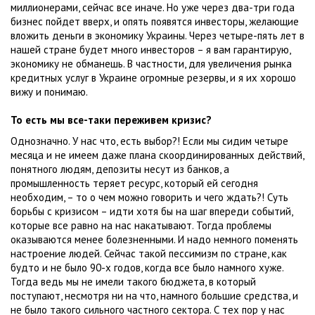
миллионерами, сейчас все иначе. Но уже через два-три года
бизнес пойдет вверх, и опять появятся инвесторы, желающие
вложить деньги в экономику Украины. Через четыре-пять лет в
нашей стране будет много инвесторов – я вам гарантирую,
экономику не обманешь. В частности, для увеличения рынка
кредитных услуг в Украине огромные резервы, и я их хорошо
вижу и понимаю.
То есть мы все-таки переживем кризис?
Однозначно. У нас что, есть выбор?! Если мы сидим четыре
месяца и не имеем даже плана скоординированных действий,
понятного людям, депозиты несут из банков, а
промышленность теряет ресурс, который ей сегодня
необходим, – то о чем можно говорить и чего ждать?! Суть
борьбы с кризисом – идти хотя бы на шаг впереди событий,
которые все равно на нас накатывают. Тогда проблемы
оказываются менее болезненными. И надо немного поменять
настроение людей. Сейчас такой пессимизм по стране, как
будто и не было 90-х годов, когда все было намного хуже.
Тогда ведь мы не имели такого бюджета, в который
поступают, несмотря ни на что, намного большие средства, и
не было такого сильного частного сектора. С тех пор у нас