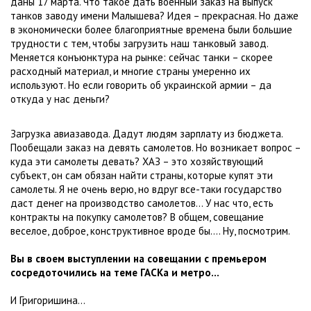
даны 17 марта. Что такое дать военный заказ на выпуск
танков заводу имени Малышева? Идея – прекрасная. Но даже
в экономически более благоприятные времена были большие
трудности с тем, чтобы загрузить наш танковый завод.
Меняется конъюнктура на рынке: сейчас танки – скорее
расходный материал, и многие страны умеренно их
используют. Но если говорить об украинской армии – да
откуда у нас деньги?
Загрузка авиазавода. Дадут людям зарплату из бюджета.
Пообещали заказ на девять самолетов. Но возникает вопрос –
куда эти самолеты девать? ХАЗ – это хозяйствующий
субъект, он сам обязан найти страны, которые купят эти
самолеты. Я не очень верю, но вдруг все-таки государство
даст денег на производство самолетов... У нас что, есть
контракты на покупку самолетов? В общем, совещание
веселое, доброе, конструктивное вроде бы.... Ну, посмотрим.
Вы в своем выступлении на совещании с премьером
сосредоточились на теме ГАСКа и метро...
И Григоришина...