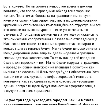
Есть, конечно. Но мы живем в непростое время и должны
понимать, что все эти праздники обходятся в хорошие
деньги. При этом из бюджета на праздники мы, по сути,
ничего не брали – благодаря участию в их финансировании
крупнейших строительных компаний, бизнес-структур. Мы все
это делали на высоком уровне – если уж отмечать, то
отмечать. От ряда праздников мы в этом году откажемся по
экономическим соображениям. Обязательно отпразднуем 9
Мая: сократим какие-то пышные мероприятия, но парад и
концерт для ветеранов будут. Мы не будем широко отмечать
Международный день защиты детей –сделаем праздник
силами детских коллективов. То есть для детей праздник
будет, для взрослых – нет. Мы не будем нарушать традицию
и проведем общий выпускной на площади. Посмотрим, как
именно это сделать. И День города будет обязательно. Хоть
дата и не очень круглая, но цифра хорошая. У меня есть
понимание, как это сделать ярко и красиво за небольшие
деньги. Когда эти идеи будут полностью сформированы, я
озвучу их для всех харьковчан.
Вы уже три года руководите городом. Как Вы можете
охарактеризовать эти три года Вашей жизни? Назовите