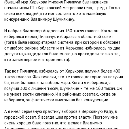
(бывший мэр Харькова Михаил Пилипчук был назначен
начальником ГП «Харьковский метрополитен», – ред.). Тогда
сняли всех людей, кто мог составить хоть малейшую
конкуренцию Владимиру Шумилкину.
И набрал Владимир Андреевич 160 тысяч голосов. Когда он
избирался мэром, Пилипчук избирался в областной совет
(тогда была мажоритарная система, при которой в облсовет
от любого района области и от Харькова избиралось по два
депутата, кандидатов было много, но проходили только те,
кто занял первое и второе места).
Так вот Пилипчук, избираясь от Харькова, получил более 400
тысяч голосов. Фактически, это те голоса, которые он получил
бы, если бы пошел на выборы мэра. Когда я избирался, я
получил 300 с лишним тысяч, Шумилкин – те же 160 тысяч. Он
не умеет вести кампанию. И в районных советах, когда он
избирался, он фактически выигрывал без конкуренции.
А я имел серьезную практику выборов в Верховную Раду, в
городской совет. Я всегда шел против власти. Поэтому мне
очень хорошо было понятно, что делает Владимир
Андреевич: с первого дня, как он начал вести кампанию, он