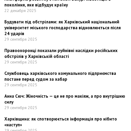
покоління, яке відбудує країну
22 декабря 2025
Будувати під обстрілами: як Харківський національний
університет міського господарства відновлюється після
24 ударів
29 сентября 2025
Правоохоронці показали руйнівні наслідки російських
обстрілів у Харківській області
29 сентября 2025
Службовець харківського комунального підприємства
постане перед судом за хабар
29 сентября 2025
Анна Сюч: Жіночність — це не про макіяж, а про внутрішню
силу
29 сентября 2025
Харківщина: як спотворюється інформація про нібито
«наступ»
29 сентября 2025