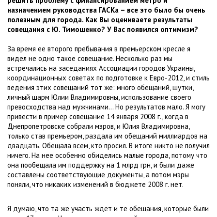
решить проблему с финансированием метро и
назначением руководства ГАСКа – все это было бы очень
полезным для города. Как Вы оцениваете результаты
совещания с Ю. Тимошенко? У Вас появился оптимизм?
За время ее второго пребывания в премьерском кресле я
видел не одно такое совещание. Несколько раз мы
встречались на заседаниях Ассоциации городов Украины,
координационных советах по подготовке к Евро-2012, и стиль
ведения этих совещаний тот же: много обещаний, шутки,
личный шарм Юлии Владимировны, использование своего
превосходства над мужчинами... Но результатов мало. Я могу
привести в пример совещание 14 января 2008 г., когда в
Днепропетровске собрали мэров, и Юлия Владимировна,
только став премьером, раздала им обещаний миллиардов на
двадцать. Обещала всем, кто просил. В итоге никто не получил
ничего. На нее особенно обиделись малые города, потому что
она пообещала им поддержку на 1 млрд грн, и были даже
составлены соответствующие документы, а потом мэры
поняли, что никаких изменений в бюджете 2008 г. нет.
Я думаю, что та же участь ждет и те обещания, которые были