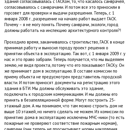
зданий согласовывалась с ГАСКом, то, что касалось санврачей,
согласовывалось с санврачами. И потом все это приносили в
горсовет для проверки и выдачи разрешения. Теперь, с 1
января 2008 г., разрешение на начало работ выдает ГАСК.
Почему – я не могу понять. Почему санврачи, экологи, город
должны работать на инспекцию архитектурного контроля?!
Проходило время, заканчивалось строительство, ГАСК в конце
принимал работу и выносил городу проект решения о
принятии объекта в эксплуатацию. Так вот, с 1 января 2009 г. у
нас и это право забрали. Теперь получается, что мы выделяем
землю, не видя проекта, потому что его показывают ГАСКу. Он
же принимает дом в эксплуатацию. В составе комиссии по
приему объекта не предусмотрен представитель городской
власти. И потом приносят документы на регистрацию этого
здания в БТИ. Мы должны обслуживать это здание,
подключать к городским коммуникациям. И мы должны его
принять в безапелляционной форме. Могут построить 25-
этажный дом. А мы понимаем, что там можно строить дом не
выше 10 этажей, но ничего сделать не можем. Из комиссии по
принятию дома в эксплуатацию исключены МЧС-ники (то есть
пожарные не проверяют соответствие пожарным нормам),
санврачи (они теперь не просчитывают нормы накопления