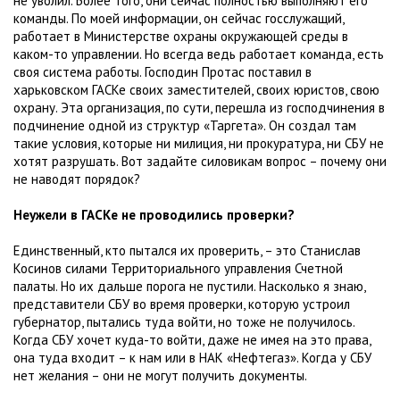
не уволил. Более того, они сейчас полностью выполняют его
команды. По моей информации, он сейчас госслужащий,
работает в Министерстве охраны окружающей среды в
каком-то управлении. Но всегда ведь работает команда, есть
своя система работы. Господин Протас поставил в
харьковском ГАСКе своих заместителей, своих юристов, свою
охрану. Эта организация, по сути, перешла из господчинения в
подчинение одной из структур «Таргета». Он создал там
такие условия, которые ни милиция, ни прокуратура, ни СБУ не
хотят разрушать. Вот задайте силовикам вопрос – почему они
не наводят порядок?
Неужели в ГАСКе не проводились проверки?
Единственный, кто пытался их проверить, – это Станислав
Косинов силами Территориального управления Счетной
палаты. Но их дальше порога не пустили. Насколько я знаю,
представители СБУ во время проверки, которую устроил
губернатор, пытались туда войти, но тоже не получилось.
Когда СБУ хочет куда-то войти, даже не имея на это права,
она туда входит – к нам или в НАК «Нефтегаз». Когда у СБУ
нет желания – они не могут получить документы.