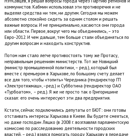
НУНСовцев, я решал вопросы города через Партию регионов и
коммунистов. Кабмин использовал эти противоречия и не
выделял средства ни тем, ни другим. Сегодня мы можем
абсолютно спокойно сидеть за одним столом и решать
важные вопросы. И не принципиально, касаются они города
или области. Первое, вокруг чего мы объединились, – это
Евро-2012. И чем дальше, тем больше стали объединяться по
другим вопросам и находить конструктив.
Потом нам стало легче противостоять тому же Протасу,
неправильным решениям министерств. Тот же Новицкий
(министр промышленной политики, – ред.), который был
вместе с премьером в Харькове, по большому счету делает
все для того, чтобы «топить» Чередника (гендиректор ГП
«Электротяжмаш», –ред.) и Субботина (гендиректор ОАО
«Турбоатом», – ред.). Я же не просто так о Григоришине
сказал: его очень интересуют эти два предприятия.
Кстати, сейчас подключились депутаты от БЮТ: они готовы
отстаивать интересы Харькова в Киеве. Вы будете смеяться,
но даже господин Ляшко (в 2008 г. возглавлял парламентскую
комиссию по расследованию деятельности городских
властей, – ред.) взялся помогать городу Харькову в передаче