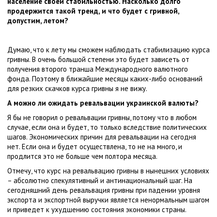
население своей стабильностью. Насколько долго
продержится такой тренд, и что будет с гривной,
допустим, летом?
Думаю, что к лету мы сможем наблюдать стабилизацию курса
гривны. В очень большой степени это будет зависеть от
получения второго транша Международного валютного
фонда. Поэтому в ближайшие месяцы каких-либо оснований
для резких скачков курса гривны я не вижу.
А можно ли ожидать ревальвации украинской валюты?
Я бы не говорил о ревальвации гривны, потому что в любом
случае, если она и будет, то только вследствие политических
шагов. Экономических причин для ревальвации на сегодня
нет. Если она и будет осуществлена, то не на много, и
продлится это не больше чем полтора месяца.
Отмечу, что курс на ревальвацию гривны в нынешних условиях
– абсолютно спекулятивный и антинациональный шаг. На
сегодняшний день ревальвация гривны при падении уровня
экспорта и экспортной выручки является ненормальным шагом
и приведет к ухудшению состояния экономики страны.