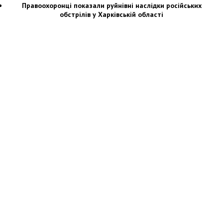
Правоохоронці показали руйнівні наслідки російських
обстрілів у Харківській області
Новости Украины: события, политика, экономика, общество, в мире
© Dozor.UA
© 2006—2022 Медиагруппа «Дозоры»