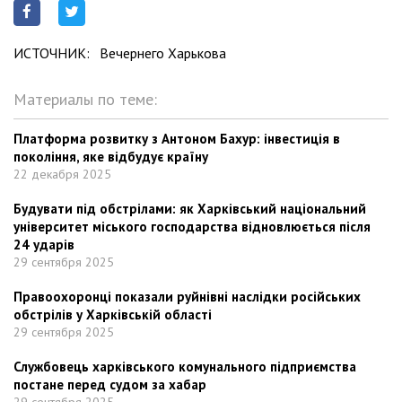
ИСТОЧНИК:
Вечернего Харькова
Материалы по теме:
Платформа розвитку з Антоном Бахур: інвестиція в
покоління, яке відбудує країну
22 декабря 2025
Будувати під обстрілами: як Харківський національний
університет міського господарства відновлюється після
24 ударів
29 сентября 2025
Правоохоронці показали руйнівні наслідки російських
обстрілів у Харківській області
29 сентября 2025
Службовець харківського комунального підприємства
постане перед судом за хабар