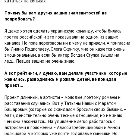
кататься на коньках.
Почему бы вам других наших знаменитостей не
попробовать?
Я даже хотел сделать украинскую команду, чтобы билась
против российской и это показывали на одном из ваших
каналов. Но пока переговоры ни к чему не привели. А пригласил
бы Лилию Подкопаеву, Олега Скрипку, мне он кажется очень
эмоциональным, а если бы актер Богдан Ступка вышел на
лед... Певцов ваших не очень знаю.
А вот рейтинги, я думаю, вам делали участники, которые
женились, разводились и рожали детей, не покидая
проект…
Проект длинный, а артисты – молодые, поэтому романы и
расставания случались. Вот у Татьяны Навки с Маратом
Башаровым (которые со скандалом бросили своих бывших. –
Авт.), действительно очень тесные отношения, но не знаю,
чем они закончатся… На удивление легко работалось с
актрисами в положении – Алисой Гребенщиковой и Анной
Большовой, у которых уже почти годовалые сынишки. Но