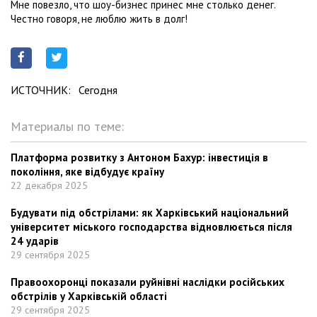
Мне повезло, что шоу-бизнес принес мне столько денег.
Честно говоря, не люблю жить в долг!
ИСТОЧНИК:
Сегодня
Материалы по теме:
Платформа розвитку з Антоном Бахур: інвестиція в
покоління, яке відбудує країну
22 декабря 2025
Будувати під обстрілами: як Харківський національний
університет міського господарства відновлюється після
24 ударів
29 сентября 2025
Правоохоронці показали руйнівні наслідки російських
обстрілів у Харківській області
29 сентября 2025