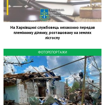
На Харківщині службовець незаконно передав
племіннику ділянку, розташовану на землях
лісгоспу
ФОТОРЕПОРТАЖИ