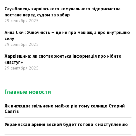
Службовець харківського комунального підприємства
постане перед судом за хабар
29 сентября 2025
Анна Сюч: Жіночність — це не про макіяж, а про внутрішню
силу
29 сентября 2025
Харківщина: як спотворюється інформація про нібито
«наступ»
29 сентября 2025
Главные новости
Як виглядає звільнене майже рік тому селище Старий
Салтів
Украинская армия весной будет готова к наступлению