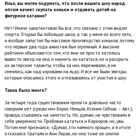
Илья, вы могли подумать, что после вашего шоу народ
оптом начнет скупать коньки и отдавать детей на
фигурное катание?
Нет! Иначе запатентовал бы все, что связано с этим видом
спорта. Открыл бы побольше школ, а так у меня их всего пять,
и вообще запустил бы массовое производство коньков, потому
что первые два года ажиотаж был огромный. А высокие
рейтинги объясняются тем, что мне не просто хотелось
вывести звезд на лед и научить их кататься, но и раскрыть
их актерские таланты, чтобы за них переживали, а не
смеялись, как над коровами на льду. И все же были звезды,
которые опасались этого и отказывались от участия в шоу.
Таких было много?
За четыре года существования проекта довольно часто
говорили нет (среди них Борис Немцов, Ксения Собчак. – Авт.),
правда, ссылались на занятость. Но, думаю, не чувствовали в
себе уверенности. Пробовал кататься и Киркоров, но, увы.
Потом мне признался: «Думал, это намного проще», и в итоге
отказался. Сватали и Ани Лорак, но она тоже не смогла