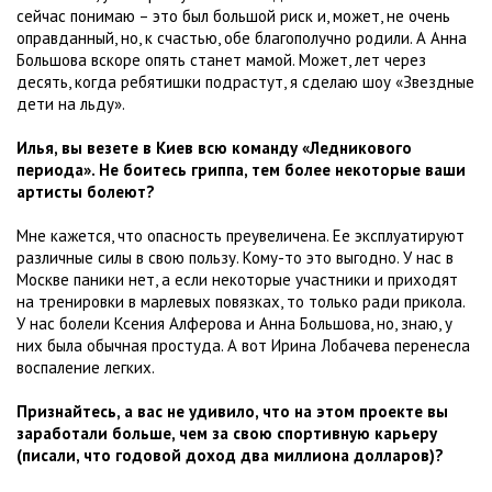
сейчас понимаю – это был большой риск и, может, не очень
оправданный, но, к счастью, обе благополучно родили. А Анна
Большова вскоре опять станет мамой. Может, лет через
десять, когда ребятишки подрастут, я сделаю шоу «Звездные
дети на льду».
Илья, вы везете в Киев всю команду «Ледникового
периода». Не боитесь гриппа, тем более некоторые ваши
артисты болеют?
Мне кажется, что опасность преувеличена. Ее эксплуатируют
различные силы в свою пользу. Кому-то это выгодно. У нас в
Москве паники нет, а если некоторые участники и приходят
на тренировки в марлевых повязках, то только ради прикола.
У нас болели Ксения Алферова и Анна Большова, но, знаю, у
них была обычная простуда. А вот Ирина Лобачева перенесла
воспаление легких.
Признайтесь, а вас не удивило, что на этом проекте вы
заработали больше, чем за свою спортивную карьеру
(писали, что годовой доход два миллиона долларов)?