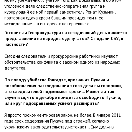
моему убеждению, с учетом того, как докладывала об этом
уголовном деле следственно-оперативная группа и
курирующий ее мой первый заместитель Ренат Кузьмин,
повторная сдача крови бывшим президентом и ее
исследование – в интересах потерпевшего.
Готовит ли Генпрокуратура на сегодняшний день какие-то
представления на народных депутатов? С подачи СБУ, в
частности?
Сегодня следователи и прокурорские работники изучают
обстоятельства конфликта с законом одного из народных
депутатов.
По поводу убийства Гонгадзе, признания Пукача и
возобновления расследования этого дела вы говорили,
что следователей поджимают сроки... Может ли так
случиться, что в декабре придется освободить Пукача,
или круг подозреваемых успеют расширить?
Я просто прокомментировал закон, не более. В январе 2011
года срок содержания Пукача под стражей, согласно
украинскому законодательству, истекает... Ему должны