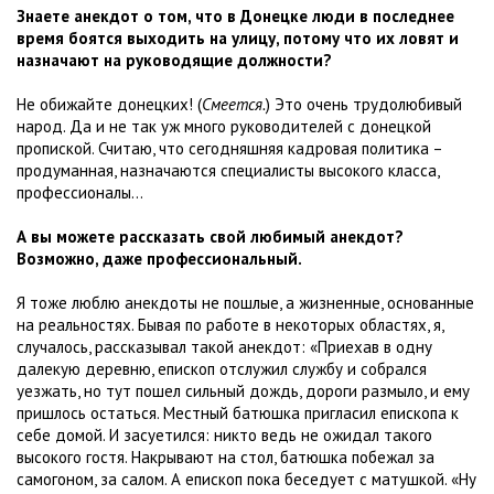
Знаете анекдот о том, что в Донецке люди в последнее
время боятся выходить на улицу, потому что их ловят и
назначают на руководящие должности?
Не обижайте донецких! (
Смеется.
) Это очень трудолюбивый
народ. Да и не так уж много руководителей с донецкой
пропиской. Считаю, что сегодняшняя кадровая политика –
продуманная, назначаются специалисты высокого класса,
профессионалы...
А вы можете рассказать свой любимый анекдот?
Возможно, даже профессиональный.
Я тоже люблю анекдоты не пошлые, а жизненные, основанные
на реальностях. Бывая по работе в некоторых областях, я,
случалось, рассказывал такой анекдот: «Приехав в одну
далекую деревню, епископ отслужил службу и собрался
уезжать, но тут пошел сильный дождь, дороги размыло, и ему
пришлось остаться. Местный батюшка пригласил епископа к
себе домой. И засуетился: никто ведь не ожидал такого
высокого гостя. Накрывают на стол, батюшка побежал за
самогоном, за салом. А епископ пока беседует с матушкой. «Ну