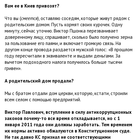
Вам ее в Киев привозят?
Что вы (
смеется
), оставляю соседям, которые живут рядом с
родительским домом. Пусть кормят своих курочек. Одну
минуту, сейчас уточню. Виктор Пшонка перезванивает
доверенному лицу, спрашивает, сколько было получено зерна
за пользование его паями, и включает громкую связь. На
другом конце провода раздается мужской голос: «В прошлом
году пересчитали в эквиваленте и выдали деньгами. За
вычетом подоходного налога получилось больше тысячи
гривен».
А родительский дом продали?
Мы с братом отдали дом церкви, которую, кстати, строили
всем селом с помощью предприятий.
Виктор Павлович, вступление в силу антикоррупционных
законов почему-то все время откладывается, но с 1
января 2011 года они должны заработать. Тем временем
их нормы активно обжалуются в Конституционном суде.
Не так давно КС признал не соответствующими