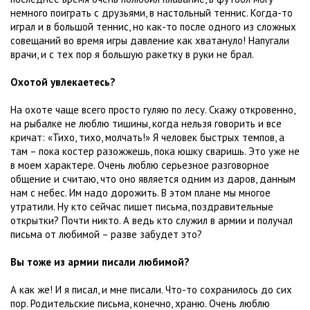
немного поиграть с друзьями, в настольный теннис. Когда-то
играл и в большой теннис, но как-то после одного из сложных
совещаний во время игры давление как хватануло! Напугали
врачи, и с тех пор я большую ракетку в руки не брал.
Охотой увлекаетесь?
На охоте чаще всего просто гуляю по лесу. Скажу откровенно,
на рыбалке не люблю тишины, когда нельзя говорить и все
кричат: «Тихо, тихо, молчать!» Я человек быстрых темпов, а
там – пока костер разожжешь, пока юшку сваришь. Это уже не
в моем характере. Очень люблю серьезное разговорное
общение и считаю, что оно является одним из даров, данным
нам с небес. Им надо дорожить. В этом плане мы многое
утратили. Ну кто сейчас пишет письма, поздравительные
открытки? Почти никто. А ведь кто служил в армии и получал
письма от любимой – разве забудет это?
Вы тоже из армии писали любимой?
А как же! И я писал, и мне писали. Что-то сохранилось до сих
пор. Родительские письма, конечно, храню. Очень люблю