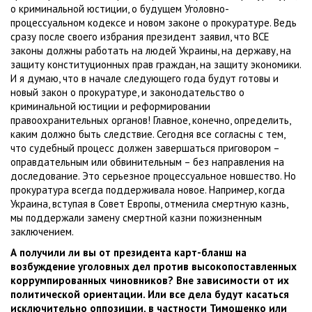
о криминальной юстиции, о будущем Уголовно-
процессуальном кодексе и новом законе о прокуратуре. Ведь
сразу после своего избрания президент заявил, что ВСЕ
законы должны работать на людей Украины, на державу, на
защиту конституционных прав граждан, на защиту экономики.
И я думаю, что в начале следующего года будут готовы и
новый закон о прокуратуре, и законодательство о
криминальной юстиции и реформировании
правоохранительных органов! Главное, конечно, определить,
каким должно быть следствие. Сегодня все согласны с тем,
что судебный процесс должен завершаться приговором –
оправдательным или обвинительным – без направления на
доследование. Это серьезное процессуальное новшество. Но
прокуратура всегда поддерживала новое. Например, когда
Украина, вступая в Совет Европы, отменила смертную казнь,
мы поддержали замену смертной казни пожизненным
заключением.
А получили ли вы от президента карт-бланш на
возбуждение уголовных дел против высокопоставленных
коррумпированных чиновников? Вне зависимости от их
политической ориентации. Или все дела будут касаться
исключительно оппозиции, в частности Тимошенко или