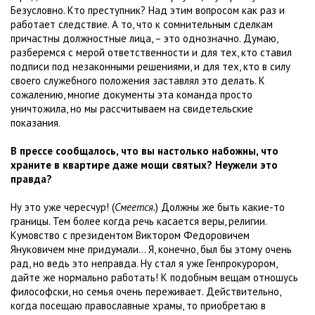
Безусловно. Кто преступник? Над этим вопросом как раз и
работает следствие. А то, что к сомнительным сделкам
причастны должностные лица, – это однозначно. Думаю,
разберемся с мерой ответственности и для тех, кто ставил
подписи под незаконными решениями, и для тех, кто в силу
своего служебного положения заставлял это делать. К
сожалению, многие документы эта команда просто
уничтожила, но мы рассчитываем на свидетельские
показания.
В прессе сообщалось, что вы настолько набожны, что
храните в квартире даже мощи святых? Неужели это
правда?
Ну это уже чересчур! (
Смеется.
) Должны же быть какие-то
границы. Тем более когда речь касается веры, религии.
Кумовство с президентом Виктором Федоровичем
Януковичем мне придумали... Я, конечно, был бы этому очень
рад, но ведь это неправда. Ну стал я уже Генпрокурором,
дайте же нормально работать! К подобным вещам отношусь
философски, но семья очень переживает. Действительно,
когда посещаю православные храмы, то приобретаю в