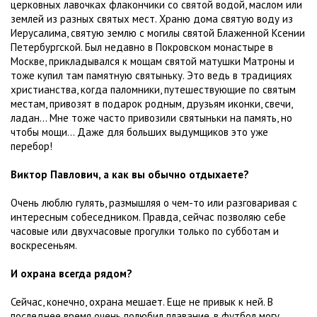
церковных лавочках флакончики со святой водой, маслом или
землей из разных святых мест. Храню дома святую воду из
Иерусалима, святую землю с могилы святой Блаженной Ксении
Петербургской. Был недавно в Покровском монастыре в
Москве, прикладывался к мощам святой матушки Матроны и
тоже купил там памятную святыньку. Это ведь в традициях
христианства, когда паломники, путешествующие по святым
местам, привозят в подарок родным, друзьям иконки, свечи,
ладан... Мне тоже часто привозили святыньки на память, но
чтобы мощи... Даже для больших выдумщиков это уже
перебор!
Виктор Павлович, а как вы обычно отдыхаете?
Очень люблю гулять, размышляя о чем-то или разговаривая с
интересным собеседником. Правда, сейчас позволяю себе
часовые или двухчасовые прогулки только по субботам и
воскресеньям.
И охрана всегда рядом?
Сейчас, конечно, охрана мешает. Еще не привык к ней. В
последнее время очень полюбил плавание, в футбол могу