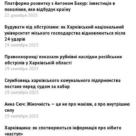
Платформа розвитку з Антоном Бахур: інвестиція в
покоління, яке відбудує країну
22 декабря 2025
Будувати під обстрілами: як Харківський національний
університет міського господарства відновлюється після
24 ударів
29 сентября 2025
Правоохоронці показали руйнівні наслідки російських
обстрілів у Харківській області
29 сентября 2025
Службовець харківського комунального підприємства
постане перед судом за хабар
29 сентября 2025
Анна Сюч: Жіночність — це не про макіяж, а про внутрішню
силу
29 сентября 2025
Харківщина: як спотворюється інформація про нібито
«наступ»