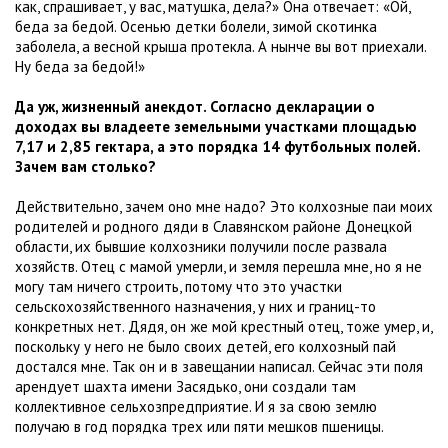
как, спрашивает, у вас, матушка, дела?» Она отвечает: «Ой,
беда за бедой. Осенью детки болели, зимой скотинка
заболела, а весной крыша протекла. А нынче вы вот приехали.
Ну беда за бедой!»
Да уж, жизненный анекдот. Согласно декларации о
доходах вы владеете земельными участками площадью
7,17 и 2,85 гектара, а это порядка 14 футбольных полей.
Зачем вам столько?
Действительно, зачем оно мне надо? Это колхозные паи моих
родителей и родного дяди в Славянском районе Донецкой
области, их бывшие колхозники получили после развала
хозяйств. Отец с мамой умерли, и земля перешла мне, но я не
могу там ничего строить, потому что это участки
сельскохозяйственного назначения, у них и границ-то
конкретных нет. Дядя, он же мой крестный отец, тоже умер, и,
поскольку у него не было своих детей, его колхозный пай
достался мне. Так он и в завещании написал. Сейчас эти поля
арендует шахта имени Засядько, они создали там
коллективное сельхозпредприятие. И я за свою землю
получаю в год порядка трех или пяти мешков пшеницы.