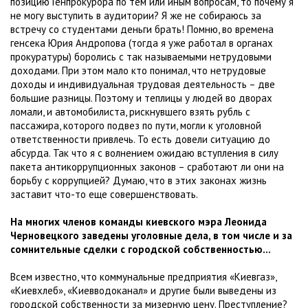
позицию Генпрокурора по тем или иным вопросам, то почему я
не могу выступить в аудитории? Я же не собираюсь за
встречу со студентами деньги брать! Помню, во времена
генсека Юрия Андропова (тогда я уже работал в органах
прокуратуры) боролись с так называемыми нетрудовыми
доходами. При этом мало кто понимал, что нетрудовые
доходы и индивидуальная трудовая деятельность – две
большие разницы. Поэтому и теплицы у людей во дворах
ломали, и автомобилиста, рискнувшего взять рубль с
пассажира, которого подвез по пути, могли к уголовной
ответственности привлечь. То есть довели ситуацию до
абсурда. Так что я с волнением ожидаю вступления в силу
пакета антикоррупционных законов – сработают ли они на
борьбу с коррупцией? Думаю, что в этих законах жизнь
заставит что-то еще совершенствовать.
На многих членов команды киевского мэра Леонида
Черновецкого заведены уголовные дела, в том числе и за
сомнительные сделки с городской собственностью...
Всем известно, что коммунальные предприятия «Киевгаз»,
«Киевхлеб», «Киевводоканал» и другие были выведены из
городской собственности за мизерную цену. Преступление?