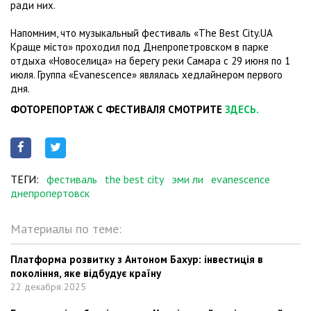
ради них.
Напомним, что музыкальный фестиваль «The Best City.UA
Краще місто» проходил под Днепропетровском в парке
отдыха «Новоселица» на берегу реки Самара с 29 июня по 1
июля. Группа «Evanescence» являлась хедлайнером первого
дня.
ФОТОРЕПОРТАЖ С ФЕСТИВАЛЯ СМОТРИТЕ
ЗДЕСЬ.
ТЕГИ:
фестиваль
the best city
эми ли
evanescence
днепропертовск
Материалы по теме:
Платформа розвитку з Антоном Бахур: інвестиція в
покоління, яке відбудує країну
22 декабря 2025