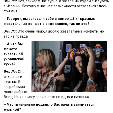
Эми Ли:
Нет, сейчас у нас турне, и завтра мы будем выступать
в Испании. Поэтому у нас нет возможности оставаться здесь
три дня.
–
Говорят, вы заказали себе в номер 15 кг красных
жевательных конфет в виде мишек, так ли это?
Эми Ли:
Это очень мило, я люблю жевательные конфеты, но
это не правда.
–
А что Вы
можете
сказать об
украинской
кухне?
Эми Ли:
Она
отличная и
вкусная. Я
попробовала
много рыбных
блюд. Но я не могу произнести ни одного названия.
–
Что изначально подвигло Вас начать заниматься
музыкой?