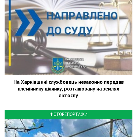
На Харківщині службовець незаконно передав
племіннику ділянку, розташовану на землях
лісгоспу
ФОТОРЕПОРТАЖИ