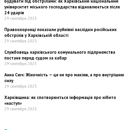
Будувати під обстрілами: як Харківський національний
університет міського господарства відновлюється після
24 ударів
29 сентября 2025
Правоохоронці показали руйнівні наслідки російських
обстрілів у Харківській області
29 сентября 2025
Службовець харківського комунального підприємства
постане перед судом за хабар
29 сентября 2025
Анна Сюч: Жіночність — це не про макіяж, а про внутрішню
силу
29 сентября 2025
Харківщина: як спотворюється інформація про нібито
«наступ»
29 сентября 2025