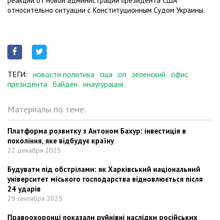
реакции от новой администрации президента США
относительно ситуации с Конституционным Судом Украины.
ТЕГИ:
новости политика
сша
оп
зеленский
офис
президента
байден
инаугурация
Материалы по теме:
Платформа розвитку з Антоном Бахур: інвестиція в
покоління, яке відбудує країну
22 декабря 2025
Будувати під обстрілами: як Харківський національний
університет міського господарства відновлюється після
24 ударів
29 сентября 2025
Правоохоронці показали руйнівні наслідки російських