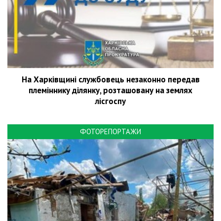
На Харківщині службовець незаконно передав
племіннику ділянку, розташовану на землях
лісгоспу
ФОТОРЕПОРТАЖИ