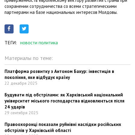
приверженность европейскому вектору развития страны при
сохранении сотрудничества со всеми стратегическими
партнерами на базе национальных интересов Молдовы.
ТЕГИ:
новости политика
Материалы по теме:
Платформа розвитку з Антоном Бахур: інвестиція в
покоління, яке відбудує країну
22 декабря 2025
Будувати під обстрілами: як Харківський національний
університет міського господарства відновлюється після
24 ударів
29 сентября 2025
Правоохоронці показали руйнівні наслідки російських
обстрілів у Харківській області