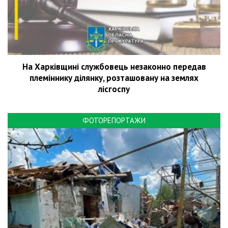
На Харківщині службовець незаконно передав
племіннику ділянку, розташовану на землях
лісгоспу
ФОТОРЕПОРТАЖИ