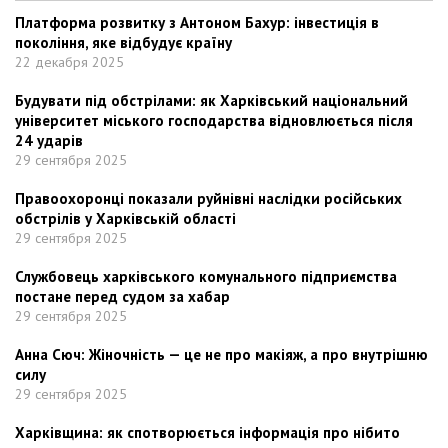
Платформа розвитку з Антоном Бахур: інвестиція в
покоління, яке відбудує країну
22 декабря 2025
Будувати під обстрілами: як Харківський національний
університет міського господарства відновлюється після
24 ударів
29 сентября 2025
Правоохоронці показали руйнівні наслідки російських
обстрілів у Харківській області
29 сентября 2025
Службовець харківського комунального підприємства
постане перед судом за хабар
29 сентября 2025
Анна Сюч: Жіночність — це не про макіяж, а про внутрішню
силу
29 сентября 2025
Харківщина: як спотворюється інформація про нібито