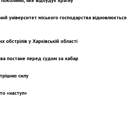
покоління, яке відбудує країну
ьний університет міського господарства відновлюється
х обстрілів у Харківській області
ва постане перед судом за хабар
утрішню силу
то «наступ»