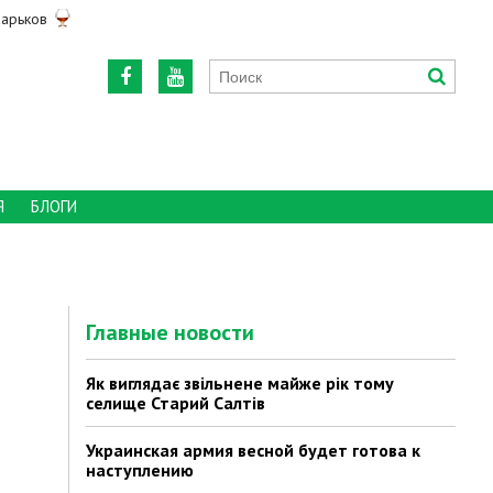
арьков
Я
БЛОГИ
Главные новости
Як виглядає звільнене майже рік тому
селище Старий Салтів
Украинская армия весной будет готова к
наступлению