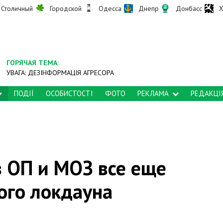
Столичный
Городской
Одесса
Днепр
Донбасс
Х
ГОРЯЧАЯ ТЕМА:
УВАГА: ДЕЗІНФОРМАЦІЯ АГРЕСОРА
ПОДІЇ
ОСОБИСТОСТІ
ФОТО
РЕКЛАМА
РЕДАКЦІ
в ОП и МОЗ все еще
ого локдауна