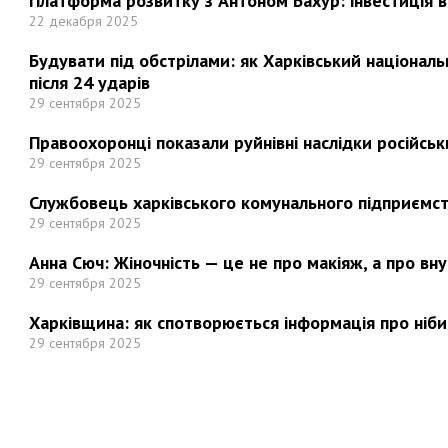
Платформа розвитку з Антоном Бахур: інвестиція в 
22 декабря 2025
Будувати під обстрілами: як Харківський націонал
після 24 ударів
29 сентября 2025
Правоохоронці показали руйнівні наслідки російськи
29 сентября 2025
Службовець харківського комунального підприємст
29 сентября 2025
Анна Сюч: Жіночність — це не про макіяж, а про вн
29 сентября 2025
Харківщина: як спотворюється інформація про ніби
29 сентября 2025