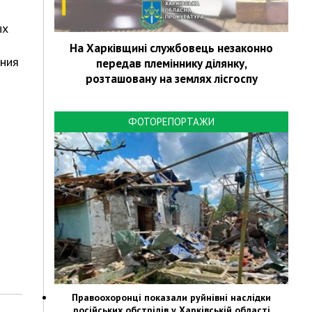
ых
На Харківщині службовець незаконно
ания
передав племіннику ділянку,
розташовану на землях лісгоспу
ФОТОРЕПОРТАЖИ
Правоохоронці показали руйнівні наслідки
російських обстрілів у Харківській області